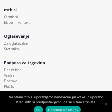
mtb.si
O mtb.si
Ekipa in kontakti
Oglaševanje
Za oglaševalce
Statistika
Podpora za trgovino
Darilni boni
Vračila
Dostava
Plačilo
Na strani mtb.si uporabljamo nenevarne piškotke. Z uporabo
strani mtb.si predpostavljamo, da se s tem strinjate.
© MTB.si
Freemedia, FRM d.o.o.
Pravno obvestilo
Piškotki
Pogoji poslovanja
Avtorji
Ok
Uporaba piškotkov