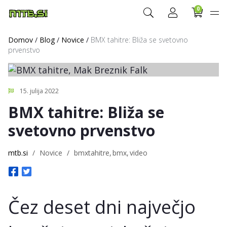
0
Domov
/
Blog
/
Novice
/
BMX tahitre: Bliža se svetovno
prvenstvo
15. julija 2022
BMX tahitre: Bliža se
svetovno prvenstvo
mtb.si
/
Novice
/
bmxtahitre
bmx
video
Čez deset dni največjo