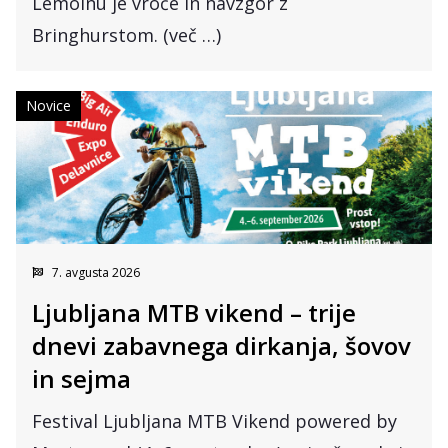
Lemoinu je vroče in navzgor z
Bringhurstom. (več …)
Novice
7. avgusta 2026
Ljubljana MTB vikend – trije
dnevi zabavnega dirkanja, šovov
in sejma
Festival Ljubljana MTB Vikend powered by