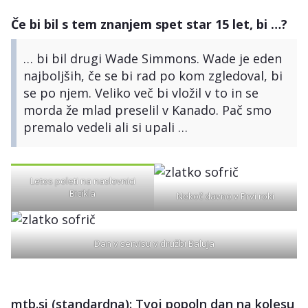
Če bi bil s tem znanjem spet star 15 let, bi …?
… bi bil drugi Wade Simmons. Wade je eden
najboljših, če se bi rad po kom zgledoval, bi
se po njem. Veliko več bi vložil v to in se
morda že mlad preselil v Kanado. Pač smo
premalo vedeli ali si upali …
Letos poleti na naslovnici
Bicikla
Nekoč davno v Prvi roki
Dan v servisu v družbi Baluja
mtb.si (standardna): Tvoj popoln dan na kolesu