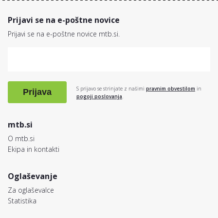
Prijavi se na e-poštne novice
Prijavi se na e-poštne novice mtb.si.
S prijavo se strinjate z našimi
pravnim obvestilom
in
Prijava
pogoji poslovanja
.
mtb.si
O mtb.si
Ekipa in kontakti
Oglaševanje
Za oglaševalce
Statistika