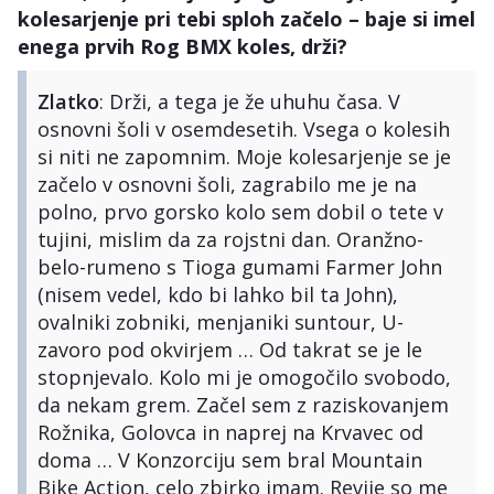
kolesarjenje pri tebi sploh začelo – baje si imel
enega prvih Rog BMX koles, drži?
Zlatko
: Drži, a tega je že uhuhu časa. V
osnovni šoli v osemdesetih. Vsega o kolesih
si niti ne zapomnim. Moje kolesarjenje se je
začelo v osnovni šoli, zagrabilo me je na
polno, prvo gorsko kolo sem dobil o tete v
tujini, mislim da za rojstni dan. Oranžno-
belo-rumeno s Tioga gumami Farmer John
(nisem vedel, kdo bi lahko bil ta John),
ovalniki zobniki, menjaniki suntour, U-
zavoro pod okvirjem … Od takrat se je le
stopnjevalo. Kolo mi je omogočilo svobodo,
da nekam grem. Začel sem z raziskovanjem
Rožnika, Golovca in naprej na Krvavec od
doma … V Konzorciju sem bral Mountain
Bike Action, celo zbirko imam. Revije so me