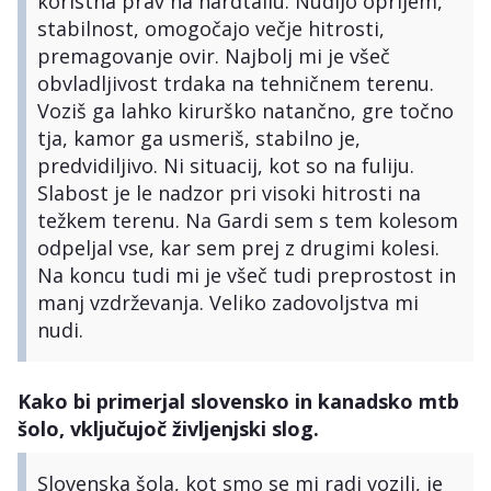
koristna prav na hardtailu. Nudijo oprijem,
stabilnost, omogočajo večje hitrosti,
premagovanje ovir. Najbolj mi je všeč
obvladljivost trdaka na tehničnem terenu.
Voziš ga lahko kirurško natančno, gre točno
tja, kamor ga usmeriš, stabilno je,
predvidiljivo. Ni situacij, kot so na fuliju.
Slabost je le nadzor pri visoki hitrosti na
težkem terenu. Na Gardi sem s tem kolesom
odpeljal vse, kar sem prej z drugimi kolesi.
Na koncu tudi mi je všeč tudi preprostost in
manj vzdrževanja. Veliko zadovoljstva mi
nudi.
Kako bi primerjal slovensko in kanadsko mtb
šolo, vključujoč življenjski slog.
Slovenska šola, kot smo se mi radi vozili, je