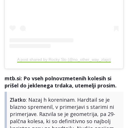
A post shared by Rocky Slo (@no_other_way_zlajo)
mtb.si: Po vseh polnovzmetenih kolesih si
prišel do jeklenega trdaka, utemelji prosim.
Zlatko
: Nazaj h koreninam. Hardtail se je
blazno spremenil, v primerjavi s starimi ni
primerjave. Razvila se je geometrija, pa 29-
palčna kolesa, ki so definitivno so najbolj