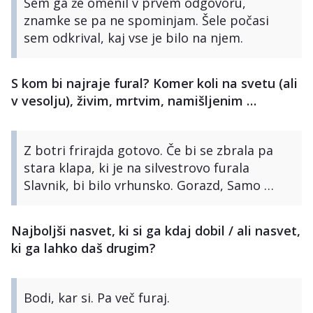
Sem ga že omenil v prvem odgovoru,
znamke se pa ne spominjam. Šele počasi
sem odkrival, kaj vse je bilo na njem.
S kom bi najraje fural? Komer koli na svetu (ali
v vesolju), živim, mrtvim, namišljenim …
Z botri frirajda gotovo. Če bi se zbrala pa
stara klapa, ki je na silvestrovo furala
Slavnik, bi bilo vrhunsko. Gorazd, Samo …
Najboljši nasvet, ki si ga kdaj dobil / ali nasvet,
ki ga lahko daš drugim?
Bodi, kar si. Pa več furaj.