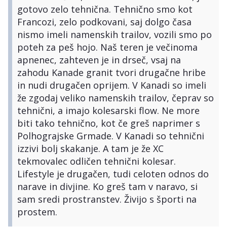
gotovo zelo tehnična. Tehnično smo kot
Francozi, zelo podkovani, saj dolgo časa
nismo imeli namenskih trailov, vozili smo po
poteh za peš hojo. Naš teren je večinoma
apnenec, zahteven je in drseč, vsaj na
zahodu Kanade granit tvori drugačne hribe
in nudi drugačen oprijem. V Kanadi so imeli
že zgodaj veliko namenskih trailov, čeprav so
tehnični, a imajo kolesarski flow. Ne more
biti tako tehnično, kot če greš naprimer s
Polhograjske Grmade. V Kanadi so tehnični
izzivi bolj skakanje. A tam je že XC
tekmovalec odličen tehnični kolesar.
Lifestyle je drugačen, tudi celoten odnos do
narave in divjine. Ko greš tam v naravo, si
sam sredi prostranstev. Živijo s športi na
prostem.