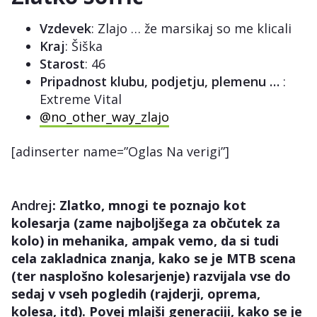
Vzdevek
: Zlajo … že marsikaj so me klicali
Kraj
: Šiška
Starost
: 46
Pripadnost klubu, podjetju, plemenu …
:
Extreme Vital
@no_other_way_zlajo
[adinserter name=”Oglas Na verigi”]
Andrej
: Zlatko, mnogi te poznajo kot
kolesarja (zame najboljšega za občutek za
kolo) in mehanika, ampak vemo, da si tudi
cela zakladnica znanja, kako se je MTB scena
(ter nasplošno kolesarjenje) razvijala vse do
sedaj v vseh pogledih (rajderji, oprema,
kolesa, itd). Povej mlajši generaciji, kako se je