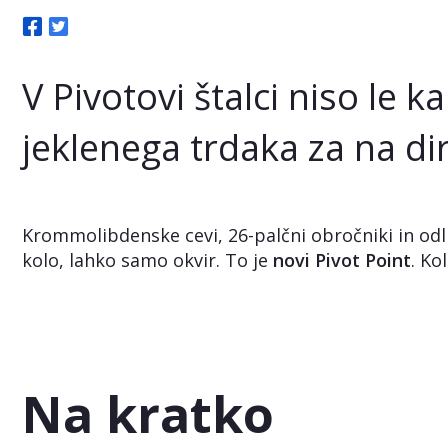
V Pivotovi štalci niso le k
jeklenega trdaka za na dir
Krommolibdenske cevi, 26-palčni obročniki in odl
kolo, lahko samo okvir. To je
novi Pivot Point
. Ko
Na kratko