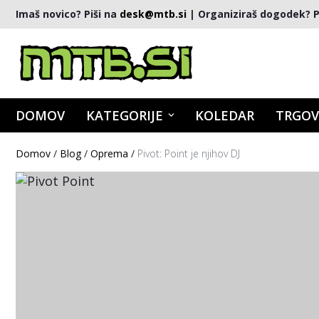
Imaš novico? Piši na
desk@mtb.si
| Organiziraš dogodek? P
DOMOV
KATEGORIJE
KOLEDAR
TRGOV
Domov
/
Blog
/
Oprema
/
Pivot: Point je njihov DJ