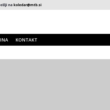
ošlji na
koledar@mtb.si
INA
KONTAKT