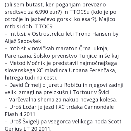
(ali sem butast, ker poganjam prevozno
sredtsvo za 6.990 eur?) in TTOCSu (kdo je po
otročje in jazbečevo gorski kolesar?). Majico
mtb.si dobi TTOCS!
– mtb.si: v Ostrostrelcu leti Trond Hansen by
Aljaž Sedovšek
– mtb.si: v novičkah maraton Črna luknja,
Parenzana, šolsko prvenstvo Tunjice in še kaj
– Metod Močnik je predstavil najmočnejšega
slovenskega XC mladinca Urbana Ferenčaka,
hitrega tudi na cesti.
– David Črmelj o Juretu Robiču in njegovi zadnji
veliki zmagi na preizkušnji Tortour v Švici.
– Varčevalna shema za nakup novega kolesa.
– Uroš Ložar je jezdil XC trdaka Cannondale
Flash 4 2011.
– Uroš Švigelj pa vsegorca velikega hoda Scott
Genius LT 20 2011.