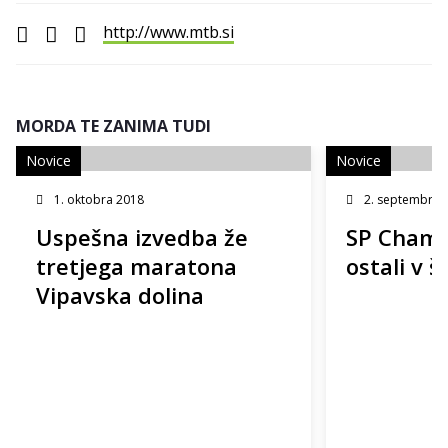
http://www.mtb.si
MORDA TE ZANIMA TUDI
Novice
Novice
1. oktobra 2018
2. septembra 
Uspešna izvedba že
SP Champe
tretjega maratona
ostali v š
Vipavska dolina