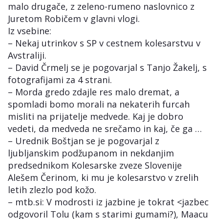
malo drugače, z zeleno-rumeno naslovnico z
Juretom Robičem v glavni vlogi.
Iz vsebine:
– Nekaj utrinkov s SP v cestnem kolesarstvu v
Avstraliji.
– David Črmelj se je pogovarjal s Tanjo Žakelj, s
fotografijami za 4 strani.
– Morda gredo zdajle res malo dremat, a
spomladi bomo morali na nekaterih furcah
misliti na prijatelje medvede. Kaj je dobro
vedeti, da medveda ne srečamo in kaj, če ga …
– Urednik Boštjan se je pogovarjal z
ljubljanskim podžupanom in nekdanjim
predsednikom Kolesarske zveze Slovenije
Alešem Čerinom, ki mu je kolesarstvo v zrelih
letih zlezlo pod kožo.
– mtb.si: V modrosti iz jazbine je tokrat <jazbec
odgovoril Tolu (kam s starimi gumami?), Maacu