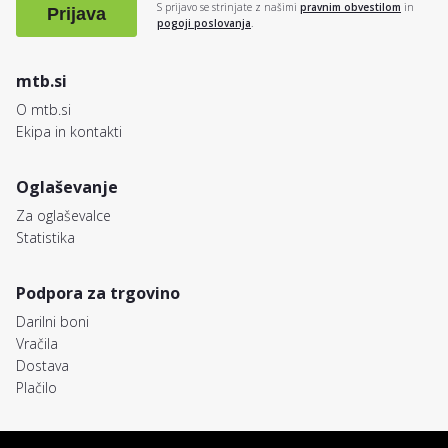
S prijavo se strinjate z našimi
pravnim obvestilom
in
Prijava
pogoji poslovanja
.
mtb.si
O mtb.si
Ekipa in kontakti
Oglaševanje
Za oglaševalce
Statistika
Podpora za trgovino
Darilni boni
Vračila
Dostava
Plačilo