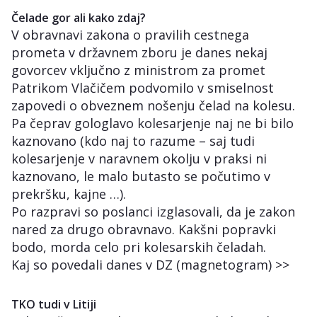
Čelade gor ali kako zdaj?
V obravnavi zakona o pravilih cestnega
prometa v državnem zboru je danes nekaj
govorcev vključno z ministrom za promet
Patrikom Vlačičem podvomilo v smiselnost
zapovedi o obveznem nošenju čelad na kolesu.
Pa čeprav gologlavo kolesarjenje naj ne bi bilo
kaznovano (kdo naj to razume – saj tudi
kolesarjenje v naravnem okolju v praksi ni
kaznovano, le malo butasto se počutimo v
prekršku, kajne …).
Po razpravi so poslanci izglasovali, da je zakon
nared za drugo obravnavo. Kakšni popravki
bodo, morda celo pri kolesarskih čeladah.
Kaj so povedali danes v DZ (magnetogram) >>
TKO tudi v Litiji