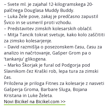
– Svete ml. je zajahal 12-kilogramskega 20-
palčnega Douglasa Muddy Buddy.
– Luka Žele pove, zakaj je predčasno zapustil
Švico in se usmeril proti vzhodu.
– Predstavitev zimskih kolesarskih oblačil.
– Mitja Tancik tokrat svetuje, kako kolo zaščititi
za zimsko kolesarjenje.
– David razmišlja o posezonskem času, času za
analizo in načrtovanje, Gašper Grom pa o
‘tankanju’ glikogena.
– Marko Škorjak je fural od Podgorja pod
Slavnikom čez Kraški rob, lepa tura za zimski
čas.
Priložena je priloga Fitnes za kolesarje z nasveti
Gašperja Groma, Barbare Sluga, Bojana
Kristana in Luke Želeta.
Novi Bicikel na Bicikel.com >>