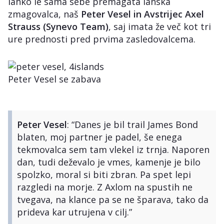
lahko le sama sebe premagata lanska
zmagovalca, naš
Peter Vesel in Avstrijec Axel
Strauss (Synevo Team)
, saj imata že več kot tri
ure prednosti pred prvima zasledovalcema.
Peter Vesel se zabava
Peter Vesel
: “Danes je bil trail James Bond
blaten, moj partner je padel, še enega
tekmovalca sem tam vlekel iz trnja. Naporen
dan, tudi deževalo je vmes, kamenje je bilo
spolzko, moral si biti zbran. Pa spet lepi
razgledi na morje. Z Axlom na spustih ne
tvegava, na klance pa se ne šparava, tako da
prideva kar utrujena v cilj.”