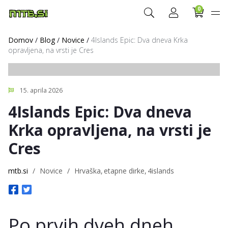
0
Domov
/
Blog
/
Novice
/
4Islands Epic: Dva dneva Krka
opravljena, na vrsti je Cres
15. aprila 2026
4Islands Epic: Dva dneva
Krka opravljena, na vrsti je
Cres
mtb.si
/
Novice
/
Hrvaška
etapne dirke
4islands
Po prvih dveh dneh