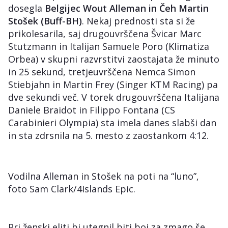
dosegla
Belgijec Wout Alleman in Čeh Martin
Stošek (Buff-BH)
. Nekaj prednosti sta si že
prikolesarila, saj drugouvrščena Švicar Marc
Stutzmann in Italijan Samuele Poro (Klimatiza
Orbea) v skupni razvrstitvi zaostajata že minuto
in 25 sekund, tretjeuvrščena Nemca Simon
Stiebjahn in Martin Frey (Singer KTM Racing) pa
dve sekundi več. V torek drugouvrščena Italijana
Daniele Braidot in Filippo Fontana (CS
Carabinieri Olympia) sta imela danes slabši dan
in sta zdrsnila na 5. mesto z zaostankom 4:12.
Vodilna Alleman in Stošek na poti na “luno”,
foto Sam Clark/4Islands Epic.
Pri ženski eliti bi utegnil biti boj za zmago še