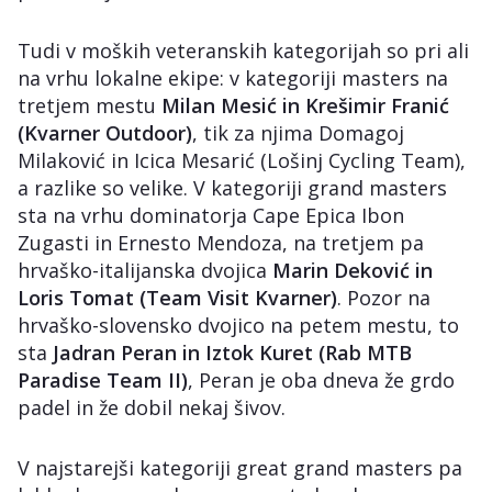
Tudi v moških veteranskih kategorijah so pri ali
na vrhu lokalne ekipe: v kategoriji masters na
tretjem mestu
Milan Mesić in Krešimir Franić
(Kvarner Outdoor)
, tik za njima Domagoj
Milaković in Icica Mesarić (Lošinj Cycling Team),
a razlike so velike. V kategoriji grand masters
sta na vrhu dominatorja Cape Epica Ibon
Zugasti in Ernesto Mendoza, na tretjem pa
hrvaško-italijanska dvojica
Marin Deković in
Loris Tomat (Team Visit Kvarner)
. Pozor na
hrvaško-slovensko dvojico na petem mestu, to
sta
Jadran Peran in Iztok Kuret (Rab MTB
Paradise Team II)
, Peran je oba dneva že grdo
padel in že dobil nekaj šivov.
V najstarejši kategoriji great grand masters pa