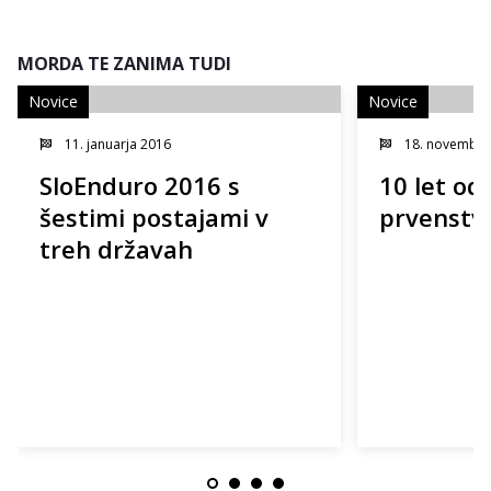
MORDA TE ZANIMA TUDI
Novice
Novice
11. januarja 2016
18. novembra
SloEnduro 2016 s
10 let od
šestimi postajami v
prvenstv
treh državah