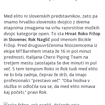
Med elito ni slovenskih predstavnikov, zato pa
imamo hrvaško-slovensko dvojico z dvema
etapnima zmagama na vrhu razvrstitve moških
dvojic kategorije open. To sta
Hrvat Roko Fržop
in Slovenec Rok Naglič
pod imenom Bicikle
Fržop. Pred drugouvrščenima Nizozemcema iz
ekipe MTBarnhem imata že 16 in pol minut
prednosti, Italijana Chero Piping Team na
tretjem mestu zaostajata še dve minuti in pol
več. S tem tempom Roko in Rok tudi med elito
ne bi bila zadnja, čeprav že drži, da imajo
profesionalci “prestavo več”. “Oba hodiva v
služba in odločila sva se, da med elito nimava
kaj početi,” pravi Rok.