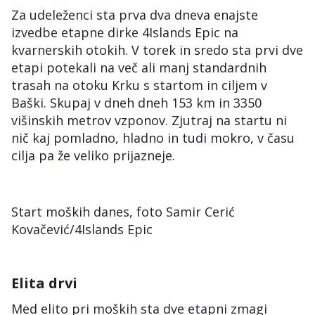
Za udeleženci sta prva dva dneva enajste
izvedbe etapne dirke 4Islands Epic na
kvarnerskih otokih. V torek in sredo sta prvi dve
etapi potekali na več ali manj standardnih
trasah na otoku Krku s startom in ciljem v
Baški. Skupaj v dneh dneh 153 km in 3350
višinskih metrov vzponov. Zjutraj na startu ni
nič kaj pomladno, hladno in tudi mokro, v času
cilja pa že veliko prijazneje.
Start moških danes, foto Samir Cerić
Kovačević/4Islands Epic
Elita drvi
Med elito pri moških sta dve etapni zmagi