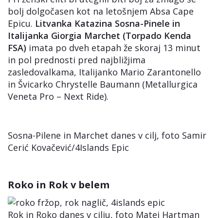
bolj dolgočasen kot na letošnjem Absa Cape
Epicu.
Litvanka Katazina Sosna-Pinele in
Italijanka Giorgia Marchet (Torpado Kenda
FSA)
imata po dveh etapah že skoraj 13 minut
in pol prednosti pred najbližjima
zasledovalkama, Italijanko Mario Zarantonello
in Švicarko Chrystelle Baumann (Metallurgica
Veneta Pro – Next Ride).
Sosna-Pilene in Marchet danes v cilj, foto Samir
Cerić Kovačević/4Islands Epic
Roko in Rok v belem
Rok in Roko danes v cilju, foto Matej Hartman