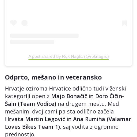
A post shared by Rok Naglič (@roknaglic)
Odprto, mešano in veteransko
Hrvatje oziroma Hrvatice odlično tudi v ženski
kategoriji open z
Majo Bonačič in Doro Čičin-
Šain (Team Vodice)
na drugem mestu. Med
mešanimi dvojicami pa sta odlično začela
Hrvata Martin Legović in Ana Rumiha (Valamar
Loves Bikes Team 1)
, saj vodita z ogromno
prednostjo.