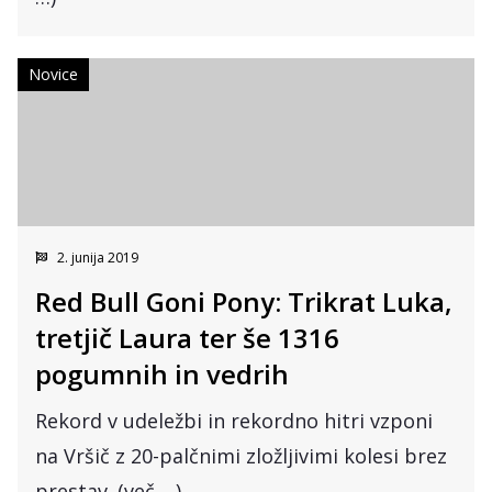
Novice
2. junija 2019
Red Bull Goni Pony: Trikrat Luka,
tretjič Laura ter še 1316
pogumnih in vedrih
Rekord v udeležbi in rekordno hitri vzponi
na Vršič z 20-palčnimi zložljivimi kolesi brez
prestav. (več …)