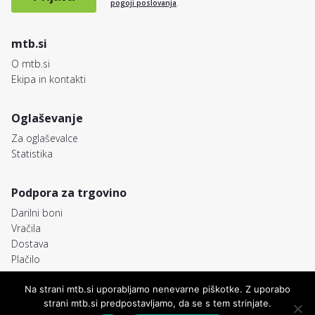
pogoji poslovanja
.
mtb.si
O mtb.si
Ekipa in kontakti
Oglaševanje
Za oglaševalce
Statistika
Podpora za trgovino
Darilni boni
Vračila
Dostava
Plačilo
Na strani mtb.si uporabljamo nenevarne piškotke. Z uporabo
strani mtb.si predpostavljamo, da se s tem strinjate.
© MTB.si
Freemedia, FRM d.o.o.
Pravno obvestilo
Piškotki