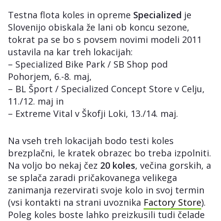
Testna flota koles in opreme
Specialized
je
Slovenijo obiskala že lani ob koncu sezone,
tokrat pa se bo s povsem novimi modeli 2011
ustavila na kar treh lokacijah:
– Specialized Bike Park / SB Shop pod
Pohorjem, 6.-8. maj,
– BL Šport / Specialized Concept Store v Celju,
11./12. maj in
– Extreme Vital v Škofji Loki, 13./14. maj.
Na vseh treh lokacijah bodo testi koles
brezplačni, le kratek obrazec bo treba izpolniti.
Na voljo bo nekaj čez
20 koles
, večina gorskih, a
se splača zaradi pričakovanega velikega
zanimanja rezervirati svoje kolo in svoj termin
(vsi kontakti na strani uvoznika
Factory Store
).
Poleg koles boste lahko preizkusili tudi čelade