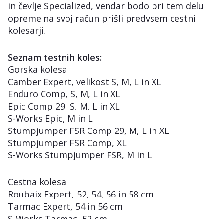
in čevlje Specialized, vendar bodo pri tem delu
opreme na svoj račun prišli predvsem cestni
kolesarji.
Seznam testnih koles:
Gorska kolesa
Camber Expert, velikost S, M, L in XL
Enduro Comp, S, M, L in XL
Epic Comp 29, S, M, L in XL
S-Works Epic, M in L
Stumpjumper FSR Comp 29, M, L in XL
Stumpjumper FSR Comp, XL
S-Works Stumpjumper FSR, M in L
Cestna kolesa
Roubaix Expert, 52, 54, 56 in 58 cm
Tarmac Expert, 54 in 56 cm
S-Works Tarmac, 52 cm