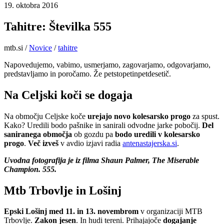
19. oktobra 2016
Tahitre: Številka 555
mtb.si
/
Novice
/
tahitre
Napovedujemo, vabimo, usmerjamo, zagovarjamo, odgovarjamo,
predstavljamo in poročamo. Že petstopetinpetdesetič.
Na Celjski koči se dogaja
Na območju Celjske koče
urejajo novo kolesarsko progo
za spust.
Kako? Uredili bodo pašnike in sanirali odvodne jarke pobočij.
Del
saniranega območja
ob gozdu pa
bodo uredili v kolesarsko
progo
.
Več izveš
v avdio izjavi radia
antenastajerska.si
.
Uvodna fotografija je iz filma Shaun Palmer, The Miserable
Champion. 555.
Mtb Trbovlje in Lošinj
Epski Lošinj med 11. in 13. novembrom
v organizaciji MTB
Trbovlje.
Zakon jesen
. In hudi tereni. Prihajajoče
dogajanje