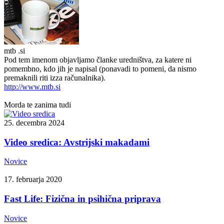
mtb .si
Pod tem imenom objavljamo članke uredništva, za katere ni
pomembno, kdo jih je napisal (ponavadi to pomeni, da nismo
premaknili riti izza računalnika).
http://www.mtb.si
Morda te zanima tudi
25. decembra 2024
Video sredica: Avstrijski makadami
Novice
17. februarja 2020
Fast Life: Fizična in psihična priprava
Novice