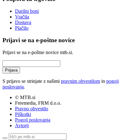
Darilni boni
Vračila
Dostava
Plačilo
Prijavi se na e-poštne novice
Prijavi se na e-poštne novice mtb.si.
Prijava
S prijavo se strinjate z našimi
pravnim obvestilom
in
pogoji
poslovanja
.
© MTB.si
Freemedia, FRM d.o.o.
Pravno obvestilo
Piškotki
Pogoji poslovanja
Avtorji