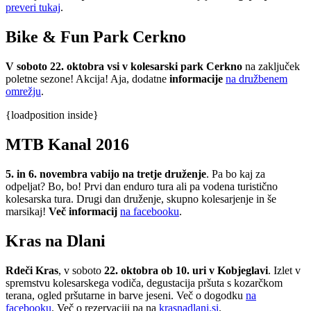
preveri tukaj
.
Bike & Fun Park Cerkno
V soboto 22. oktobra vsi v kolesarski park Cerkno
na zaključek
poletne sezone! Akcija! Aja, dodatne
informacije
na družbenem
omrežju
.
{loadposition inside}
MTB Kanal 2016
5. in 6. novembra vabijo na tretje druženje
. Pa bo kaj za
odpeljat? Bo, bo! Prvi dan enduro tura ali pa vodena turistično
kolesarska tura. Drugi dan druženje, skupno kolesarjenje in še
marsikaj!
Več informacij
na facebooku
.
Kras na Dlani
Rdeči Kras
, v soboto
22. oktobra ob 10. uri v Kobjeglavi
. Izlet v
spremstvu kolesarskega vodiča, degustacija pršuta s kozarčkom
terana, ogled pršutarne in barve jeseni. Več o dogodku
na
facebooku
. Več o rezervaciji pa na
krasnadlani.si
.