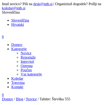
Imaš novico? Piši na
desk@mtb.si
| Organiziraš dogodek? Pošlji na
koledar@mtb.si
Slovenščina
Slovenščina
Hrvatski
0
Domov
Kategorije
Novice
Reportaže
Intervjuji
Oprema
Poučno
Vse kategorije
Koledar
Trgovina
Kontakt
0
Domov
/
Blog
/
Novice
/
Tahitre: Številka 555