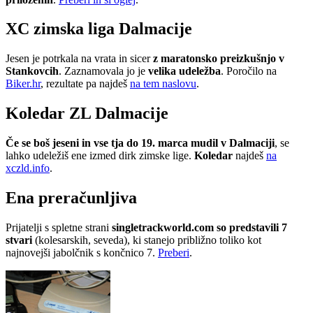
XC zimska liga Dalmacije
Jesen je potrkala na vrata in sicer
z maratonsko preizkušnjo v
Stankovcih
. Zaznamovala jo je
velika udeležba
. Poročilo na
Biker.hr
, rezultate pa najdeš
na tem naslovu
.
Koledar ZL Dalmacije
Če se boš jeseni in vse tja do 19. marca mudil v Dalmaciji
, se
lahko udeležiš ene izmed dirk zimske lige.
Koledar
najdeš
na
xczld.info
.
Ena preračunljiva
Prijatelji s spletne strani
singletrackworld.com so predstavili 7
stvari
(kolesarskih, seveda), ki stanejo približno toliko kot
najnovejši jabolčnik s končnico 7.
Preberi
.