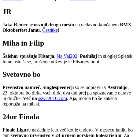
JR
Jaka Remec je osvojil drugo mesto
na nedavno končanem
BMX
Oktoberfest Jamu
.
Čestitke
!
Miha in Filip
Šalehar sprašuje Flisarja
.
Na Val202
.
Poslušaj
in si oglej Spletek.
In ne ustraši se, brušenje nožev je le Flisarjev hobi.
Svetovno bo
Prvenstvo namreč
.
Singlespeederji
so se odpravili
v Avstralijo
.
23. oktobra bo dirka vseh dirk, dva dni prej pa spoznavanje narave
in družbe.
Več na
sswc2016.com
. Aja, morda bo še kakšna
reportaža na mtb.si.
24ur Finala
Finale Ligure
naslednje leto več kot le enduro. V mesecu juniju bo
tam
svetovno prvenstvo v 24-urnem gorskem kolesarjenju
. Za