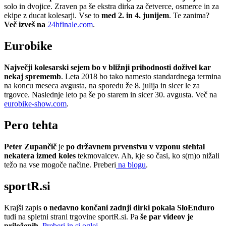
solo in dvojice. Zraven pa še ekstra dirka za četverce, osmerce in za
ekipe z ducat kolesarji. Vse to
med 2. in 4. junijem
. Te zanima?
Več izveš na
24hfinale.com
.
Eurobike
Največji kolesarski sejem bo v bližnji prihodnosti doživel kar
nekaj sprememb
. Leta 2018 bo tako namesto standardnega termina
na koncu meseca avgusta, na sporedu že 8. julija in sicer le za
trgovce. Naslednje leto pa še po starem in sicer 30. avgusta. Več na
eurobike-show.com
.
Pero tehta
Peter Zupančič
je
po državnem prvenstvu v vzponu stehtal
nekatera izmed koles
tekmovalcev. Ah, kje so časi, ko s(m)o nižali
težo na vse mogoče načine. Preberi
na blogu
.
sportR.si
Krajši zapis
o nedavno končani zadnji dirki pokala SloEnduro
tudi na spletni strani trgovine sportR.si. Pa
še par videov je
priloženih
.
Preberi in si oglej
.