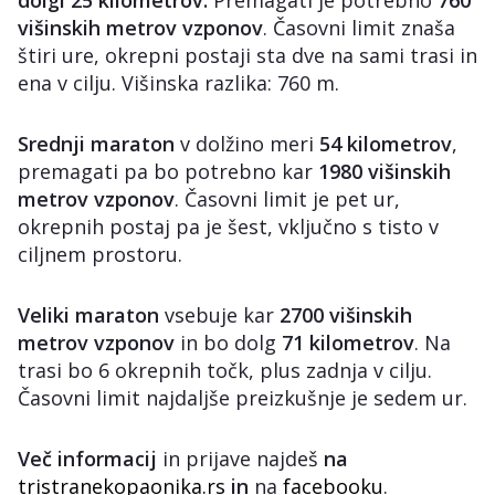
dolgi 25 kilometrov.
Premagati je potrebno
760
višinskih metrov vzponov
. Časovni limit znaša
štiri ure, okrepni postaji sta dve na sami trasi in
ena v cilju. Višinska razlika: 760 m.
Srednji maraton
v dolžino meri
54 kilometrov
,
premagati pa bo potrebno kar
1980 višinskih
metrov vzponov
. Časovni limit je pet ur,
okrepnih postaj pa je šest, vključno s tisto v
ciljnem prostoru.
Veliki maraton
vsebuje kar
2700 višinskih
metrov vzponov
in bo dolg
71 kilometrov
. Na
trasi bo 6 okrepnih točk, plus zadnja v cilju.
Časovni limit najdaljše preizkušnje je sedem ur.
Več informacij
in prijave najdeš
na
tristranekopaonika.rs
in
na
facebooku
.