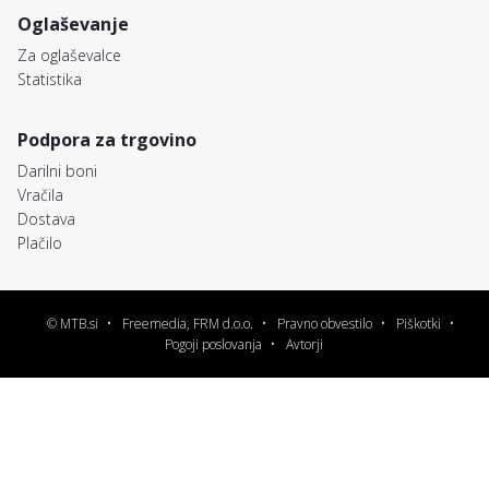
Oglaševanje
Za oglaševalce
Statistika
Podpora za trgovino
Darilni boni
Vračila
Dostava
Plačilo
© MTB.si
Freemedia, FRM d.o.o.
Pravno obvestilo
Piškotki
Pogoji poslovanja
Avtorji