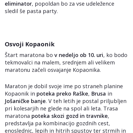
eliminator
, popoldan bo za vse udeležence
sledil še pasta party.
Osvoji Kopaonik
Štart maratona bo
v nedeljo ob 10. uri
, ko bodo
tekmovalci na malem, srednjem ali velikem
maratonu začeli osvajanje Kopaonika.
Maraton je dobil svoje ime po straneh planine
Kopaonik in
poteka preko Raške
,
Brusa
in
Jošaničke banje
. V teh letih je postal priljubljen
pri kolesarjih ne glede na spol ali leta. Trasa
maratona
poteka skozi gozd in travnike
,
predstavlja pa kombinacijo gozdnih cest,
enoslednic, lepih in hitrih spustov ter strmih in