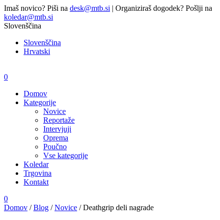
Imaš novico? Piši na
desk@mtb.si
| Organiziraš dogodek? Pošlji na
koledar@mtb.si
Slovenščina
Slovenščina
Hrvatski
0
Domov
Kategorije
Novice
Reportaže
Intervjuji
Oprema
Poučno
Vse kategorije
Koledar
Trgovina
Kontakt
0
Domov
/
Blog
/
Novice
/
Deathgrip deli nagrade