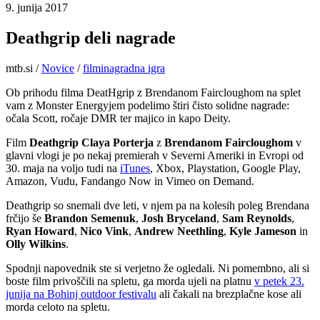
9. junija 2017
Deathgrip deli nagrade
mtb.si
/
Novice
/
filmi
nagradna igra
Ob prihodu filma DeatHgrip z Brendanom Faircloughom na splet
vam z Monster Energyjem podelimo štiri čisto solidne nagrade:
očala Scott, ročaje DMR ter majico in kapo Deity.
Film
Deathgrip Claya Porterja
z
Brendanom Faircloughom
v
glavni vlogi je po nekaj premierah v Severni Ameriki in Evropi od
30. maja na voljo tudi na
iTunes
, Xbox, Playstation, Google Play,
Amazon, Vudu, Fandango Now in Vimeo on Demand.
Deathgrip so snemali dve leti, v njem pa na kolesih poleg Brendana
frčijo še
Brandon Semenuk
,
Josh Bryceland
,
Sam Reynolds
,
Ryan Howard
,
Nico Vink
,
Andrew Neethling
,
Kyle Jameson
in
Olly Wilkins
.
Spodnji napovednik ste si verjetno že ogledali. Ni pomembno, ali si
boste film privoščili na spletu, ga morda ujeli na platnu
v petek 23.
junija na Bohinj outdoor festivalu
ali čakali na brezplačne kose ali
morda celoto na spletu.