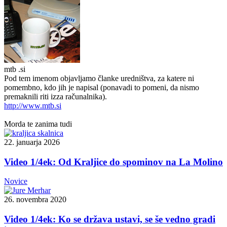
mtb .si
Pod tem imenom objavljamo članke uredništva, za katere ni
pomembno, kdo jih je napisal (ponavadi to pomeni, da nismo
premaknili riti izza računalnika).
http://www.mtb.si
Morda te zanima tudi
22. januarja 2026
Video 1/4ek: Od Kraljice do spominov na La Molino
Novice
26. novembra 2020
Video 1/4ek: Ko se država ustavi, se še vedno gradi