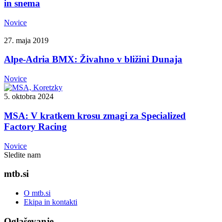
in snema
Novice
27. maja 2019
Alpe-Adria BMX: Živahno v bližini Dunaja
Novice
5. oktobra 2024
MSA: V kratkem krosu zmagi za Specialized
Factory Racing
Novice
Sledite nam
mtb.si
O mtb.si
Ekipa in kontakti
Oglaševanje