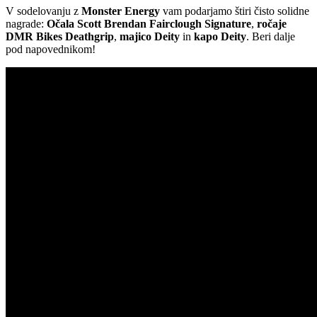
V sodelovanju z
Monster Energy
vam podarjamo štiri čisto solidne
nagrade:
Očala Scott Brendan Fairclough Signature
,
ročaje
DMR Bikes Deathgrip
,
majico Deity
in
kapo Deity
. Beri dalje
pod napovednikom!