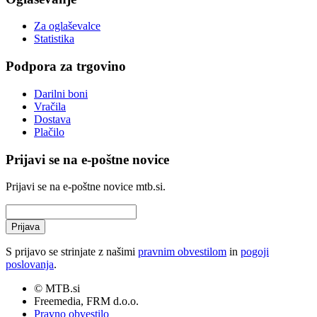
Za oglaševalce
Statistika
Podpora za trgovino
Darilni boni
Vračila
Dostava
Plačilo
Prijavi se na e-poštne novice
Prijavi se na e-poštne novice mtb.si.
Prijava
S prijavo se strinjate z našimi
pravnim obvestilom
in
pogoji
poslovanja
.
© MTB.si
Freemedia, FRM d.o.o.
Pravno obvestilo