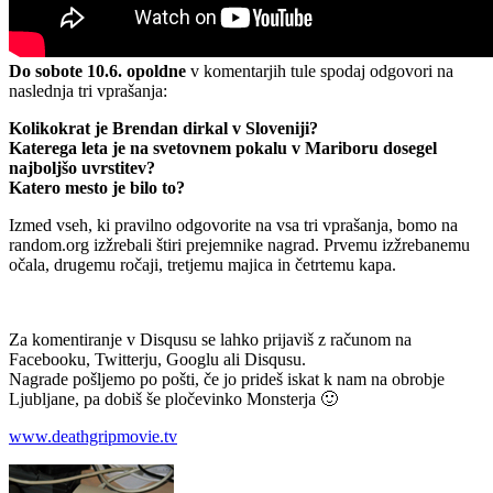
Do sobote 10.6. opoldne
v komentarjih tule spodaj odgovori na
naslednja tri vprašanja:
Kolikokrat je Brendan dirkal v Sloveniji?
Katerega leta je na svetovnem pokalu v Mariboru dosegel
najboljšo uvrstitev?
Katero mesto je bilo to?
Izmed vseh, ki pravilno odgovorite na vsa tri vprašanja, bomo na
random.org izžrebali štiri prejemnike nagrad. Prvemu izžrebanemu
očala, drugemu ročaji, tretjemu majica in četrtemu kapa.
Za komentiranje v Disqusu se lahko prijaviš z računom na
Facebooku, Twitterju, Googlu ali Disqusu.
Nagrade pošljemo po pošti, če jo prideš iskat k nam na obrobje
Ljubljane, pa dobiš še pločevinko Monsterja 🙂
www.deathgripmovie.tv