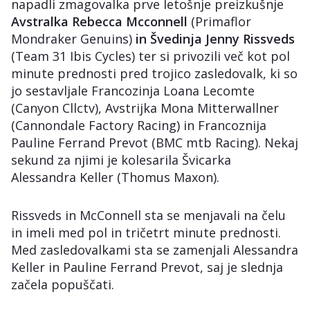
napadli zmagovalka prve letošnje preizkušnje
Avstralka Rebecca Mcconnell
(Primaflor
Mondraker Genuins)
in Švedinja Jenny Rissveds
(Team 31 Ibis Cycles) ter si privozili več kot pol
minute prednosti pred trojico zasledovalk, ki so
jo sestavljale Francozinja Loana Lecomte
(Canyon Cllctv), Avstrijka Mona Mitterwallner
(Cannondale Factory Racing) in Francoznija
Pauline Ferrand Prevot (BMC mtb Racing). Nekaj
sekund za njimi je kolesarila Švicarka
Alessandra Keller (Thomus Maxon).
Rissveds in McConnell sta se menjavali na čelu
in imeli med pol in tričetrt minute prednosti.
Med zasledovalkami sta se zamenjali Alessandra
Keller in Pauline Ferrand Prevot, saj je slednja
začela popuščati.