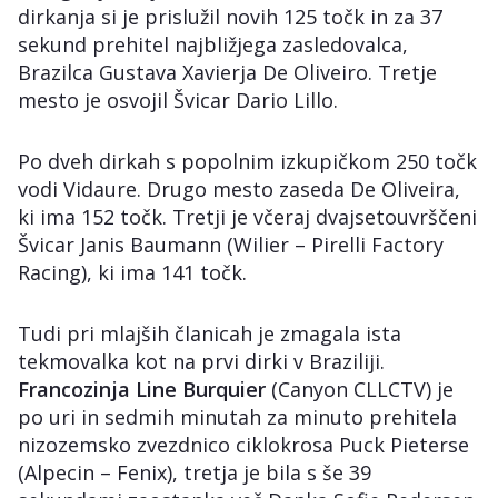
dirkanja si je prislužil novih 125 točk in za 37
sekund prehitel najbližjega zasledovalca,
Brazilca Gustava Xavierja De Oliveiro. Tretje
mesto je osvojil Švicar Dario Lillo.
Po dveh dirkah s popolnim izkupičkom 250 točk
vodi Vidaure. Drugo mesto zaseda De Oliveira,
ki ima 152 točk. Tretji je včeraj dvajsetouvrščeni
Švicar Janis Baumann (Wilier – Pirelli Factory
Racing), ki ima 141 točk.
Tudi pri mlajših članicah je zmagala ista
tekmovalka kot na prvi dirki v Braziliji.
Francozinja
Line
Burquier
(Canyon CLLCTV) je
po uri in sedmih minutah za minuto prehitela
nizozemsko zvezdnico ciklokrosa Puck Pieterse
(Alpecin – Fenix), tretja je bila s še 39