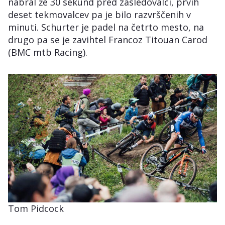
nabral že 30 sekund pred zasledovalci, prvih
deset tekmovalcev pa je bilo razvrščenih v
minuti. Schurter je padel na četrto mesto, na
drugo pa se je zavihtel Francoz Titouan Carod
(BMC mtb Racing).
Tom Pidcock