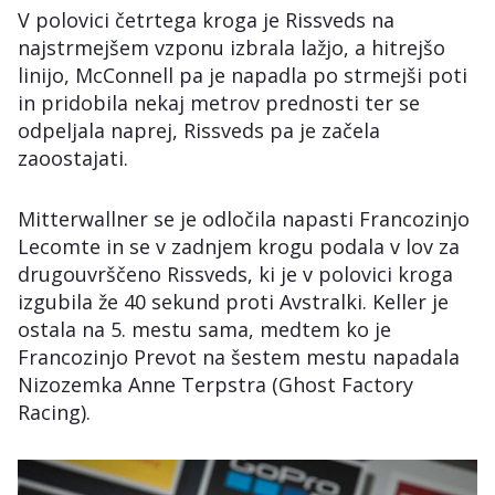
V polovici četrtega kroga je Rissveds na
najstrmejšem vzponu izbrala lažjo, a hitrejšo
linijo, McConnell pa je napadla po strmejši poti
in pridobila nekaj metrov prednosti ter se
odpeljala naprej, Rissveds pa je začela
zaoostajati.
Mitterwallner se je odločila napasti Francozinjo
Lecomte in se v zadnjem krogu podala v lov za
drugouvrščeno Rissveds, ki je v polovici kroga
izgubila že 40 sekund proti Avstralki. Keller je
ostala na 5. mestu sama, medtem ko je
Francozinjo Prevot na šestem mestu napadala
Nizozemka Anne Terpstra (Ghost Factory
Racing).