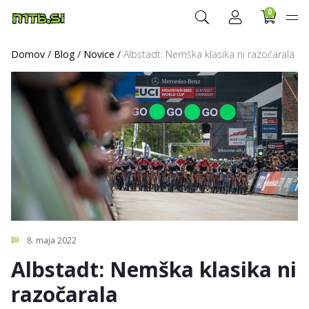
0
Domov
/
Blog
/
Novice
/
Albstadt: Nemška klasika ni razočarala
8. maja 2022
Albstadt: Nemška klasika ni
razočarala