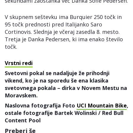
sekundami zaostanka več Danka Sofie Pedersen.
V skupnem seštevku ima Burquier 250 točk in
95 točk prednosti pred Italijanko Saro
Cortinovis. Slednja je včeraj zasedla 8. mesto.
Tretja je Danka Pedersen, ki ima enako število
točk.
Vrstni redi
Svetovni pokal se nadaljuje že prihodnji
vikend, ko je na sporedu še ena klasika
svetovnega pokala – dirka v Novem Mestu na
Moravskem.
Naslovna fotografija Foto
UCI Mountain Bike
,
ostale fotografije Bartek Wolinski / Red Bull
Content Pool
Preberi še