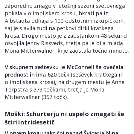
zaporedno zmago v letošnji sezoni svetovnega
pokala v olimpijskem krosu, hkrati pa iz
Albstadta odhaja s 100-odstotnim izkupičkom,
saj je slavila tudi na petkovi dirki kratkega
krosa. Drugo mesto je z zaostankom 48 sekund
osvojila Jenny Rissveds, tretja pa je bila mlada
Mona Mitterwalner, ki je zaostala točno minuto.
V skupnem seštevku je McConnell še ovečala
prednost in ima 620 točk
(seševek kratkega in
olimpijskega krosa), na drugem mestu je Anne
Terpstra s 373 točkami, tretja je Mona
Mitterwallner (357 točk).
Moški: Schurterju ni uspelo zmagati še
štiriintridesetič
V prvem krogu taktični napad Švicarja Nina