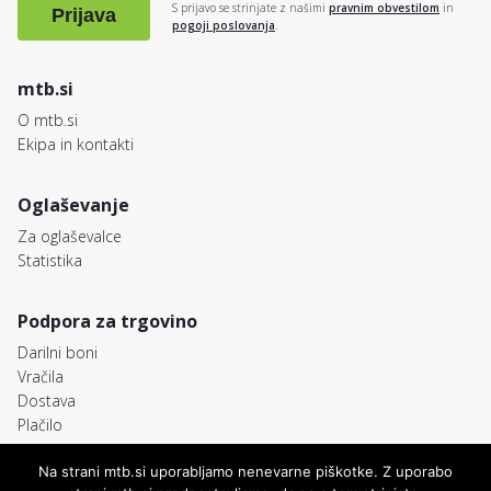
S prijavo se strinjate z našimi
pravnim obvestilom
in
Prijava
pogoji poslovanja
.
mtb.si
O mtb.si
Ekipa in kontakti
Oglaševanje
Za oglaševalce
Statistika
Podpora za trgovino
Darilni boni
Vračila
Dostava
Plačilo
Na strani mtb.si uporabljamo nenevarne piškotke. Z uporabo