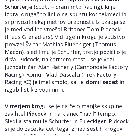
Schurterja
(Scott – Sram mtb Racing), ki je
izbral drugačno linijo na spustu kot tekmeci in
si privozil nekaj metrov prednosti. Iz ozadja se
je med vodilne vmešal Britanec Tom Pidcock
(Ineos Grenadiers). V drugem krogu je vodstvo
prevzel Švicar Mathias Flueckiger (Thomus
Macon), sledil mu je Schurter, tretjo pozicijo je
držal Pidcock, na četrtem mestu se je vozil
Južnoafričan Alan Hatherly (Cannondale Factory
Racing). Romun
Vlad Dascalu
(Trek Factory
Racing XC) je imel smolo, saj je
zlomil sedež
in
izgubil stik z vodilnimi.
V tretjem krogu
se je na čelo manjše skupine
zavihtel
Pidcock
in na klanec “navil” tempo.
Sledila sta mu le Schurter in Flueckiger. Pidcock
si je do začetka četrtega izmed šestih krogov