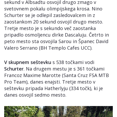
sekund v Albsadtu osvojil drugo zmago v
svetovnem pokalu olimpijskega krosa. Nino
Schurter se je odlepil zasledovalcem in z
zaostankom 20 sekund osvojil drugo mesto.
Tretje mesto je s sekundo več zaostanka
pripadlo osmoljencu dirke Dascaluju. Četrto in
peto mesto sta osvojila Sarou in Španec David
Valero Serrano (BH Templo Cafes UCC).
V skupnem seštevku
s 538 točkami vodi
Schurter
. Na drugem mestu je s 361 točkami
Francoz Maxime Marotte (Santa Cruz FSA MTB
Pro Team), danes enajsti. Tretje mesto v
seštevku pripada Hatherlyju (334 točk), ki je
danes osvojil sedmo mesto.