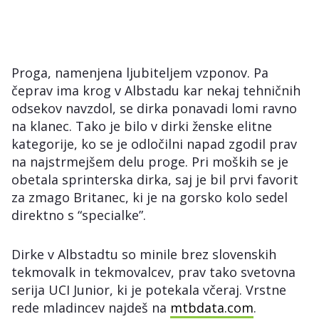
Proga, namenjena ljubiteljem vzponov. Pa
čeprav ima krog v Albstadu kar nekaj tehničnih
odsekov navzdol, se dirka ponavadi lomi ravno
na klanec. Tako je bilo v dirki ženske elitne
kategorije, ko se je odločilni napad zgodil prav
na najstrmejšem delu proge. Pri moških se je
obetala sprinterska dirka, saj je bil prvi favorit
za zmago Britanec, ki je na gorsko kolo sedel
direktno s “specialke”.
Dirke v Albstadtu so minile brez slovenskih
tekmovalk in tekmovalcev, prav tako svetovna
serija UCI Junior, ki je potekala včeraj. Vrstne
rede mladincev najdeš na
mtbdata.com
.