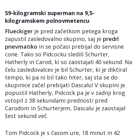
59-kilogramski superman na 9,5-
kilogramskem polnovmetencu
Flueckiger
je pred začetkom petega kroga
zapustil zasledovalno skupino, saj je
predrl
pnevmatiko
in se počasi prebijal do servisne
cone. Tako so Pidcocku sledili Schurter,
Hatherly in Carod, ki so zaostajali 40 sekund. Na
čelu zasledovalcev je bil Schurter, ki je diktiral
tempo, ki pa ni bil tako hiter, saj sta se do
skupinice začel prebijati Dascalu! V skupini je
popustil Hatherly, Pidcock pa je v zadnji krog
vstopil z 38 sekundami prednosti pred
Carodom in Schurterjem, Dascalu je zaostajal
šest sekund več.
Tom Pidcock je s časom ure, 18 minut in 42