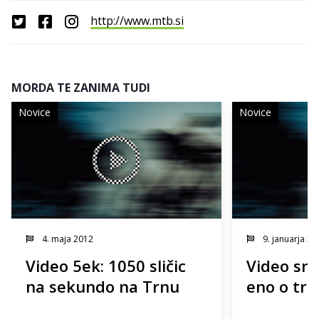
http://www.mtb.si
MORDA TE ZANIMA TUDI
Novice
Novice
4. maja 2012
9. januarja 20
Video 5ek: 1050 sličic
Video sre
na sekundo na Trnu
eno o trej