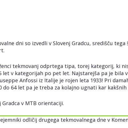
movalne dni so izvedli v Slovenj Gradcu, središču teg
t.
ženci tekmovanj odprtega tipa, torej kategorij, ki ni
let v kategorijah po pet let. Najstarejša pa je bila
ppe Anfossi iz Italije je rojen leta 1933! Pri dama
60 do 64 let pa je treba za kolajno ugnati kar kakšni
j Gradca v MTB orientaciji.
rejemniki odličij drugega tekmovalnega dne v Komen