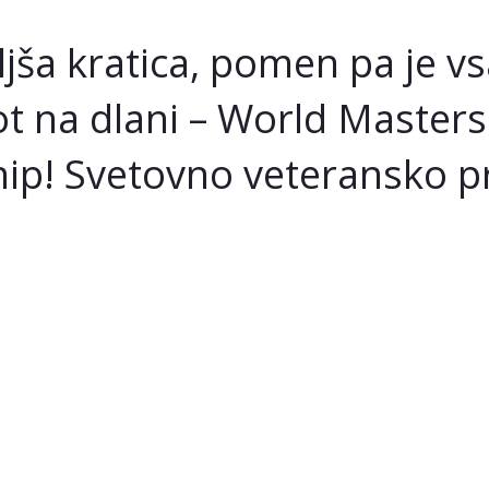
 kratica, pomen pa je vsaj
t na dlani – World Master
p! Svetovno veteransko prv