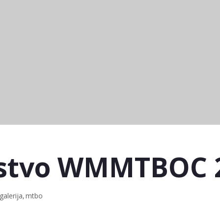
enstvo WMMTBOC 
galerija
mtbo