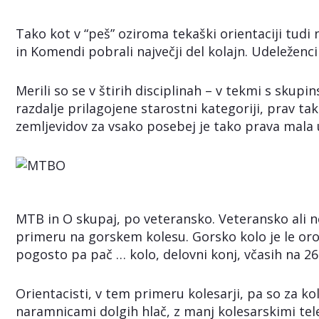
Tako kot v “peš” oziroma tekaški orientaciji tudi 
in Komendi pobrali največji del kolajn. Udeleženci 
Merili so se v štirih disciplinah – v tekmi s skupi
razdalje prilagojene starostni kategoriji, prav t
zemljevidov za vsako posebej je tako prava mala
MTB in O skupaj, po veteransko. Veteransko ali ne
primeru na gorskem kolesu. Gorsko kolo je le orod
pogosto pa pač … kolo, delovni konj, včasih na 26
Orientacisti, v tem primeru kolesarji, pa so za k
naramnicami dolgih hlač, z manj kolesarskimi tele