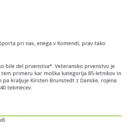
a športa pri nas, enega v Komendi, prav tako
so bile del prvenstva*. Veteransko prvenstvo je
 v tem primeru kar moška kategorija 85-letnikov in
h pa kraljuje Kirsten Brunstedt z Danske, rojena
h 40 tekmecev.
di