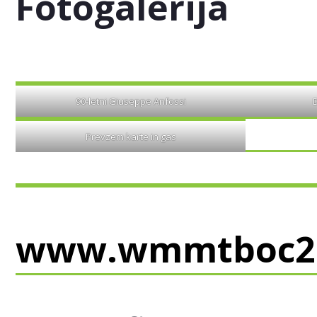
Fotogalerija
90-letni Giuseppe Anfossi
D
Prevzem karte in gas
www.wmmtboc20