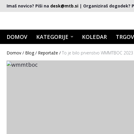
Imaš novico? Piši na
desk@mtb.si
| Organiziraš dogodek? P
DOMOV
KATEGORIJE
KOLEDAR
TRGOV
Domov
/
Blog
/
Reportaže
/
To je bilo prvenstvo WMMTBOC 2023