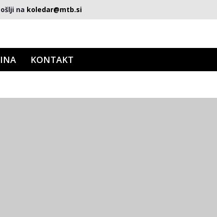
ošlji na
koledar@mtb.si
INA
KONTAKT