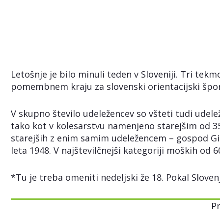
Letošnje je bilo minuli teden v Sloveniji. Tri tek
pomembnem kraju za slovenski orientacijski špor
V skupno število udeležencev so všteti tudi udele
tako kot v kolesarstvu namenjeno starejšim od 35 
starejših z enim samim udeležencem – gospod Giuse
leta 1948. V najštevilčnejši kategoriji moških od 
*Tu je treba omeniti nedeljski že 18. Pokal Sloven
P