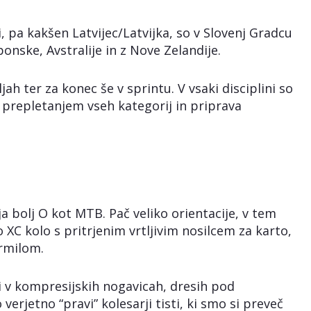
i, pa kakšen Latvijec/Latvijka, so v Slovenj Gradcu
ponske, Avstralije in z Nove Zelandije.
jah ter za konec še v sprintu. V vsaki disciplini so
s prepletanjem vseh kategorij in priprava
 bolj O kot MTB. Pač veliko orientacije, v tem
XC kolo s pritrjenim vrtljivim nosilcem za karto,
krmilom.
ki v kompresijskih nogavicah, dresih pod
rjetno “pravi” kolesarji tisti, ki smo si preveč