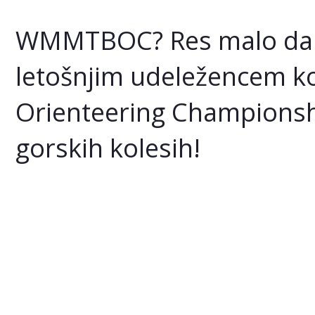
WMMTBOC? Res malo daljša
letošnjim udeležencem ko
Orienteering Championshi
gorskih kolesih!