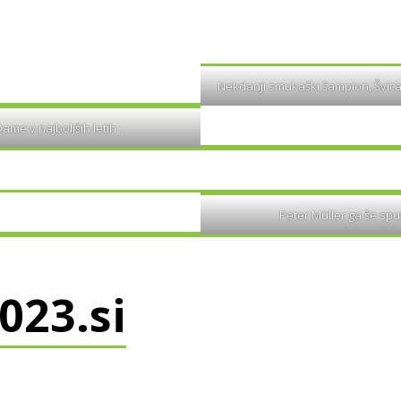
Nekdanji smukaški šampion, Švica
ame v najboljših letih
Peter Müller ga še spu
23.si