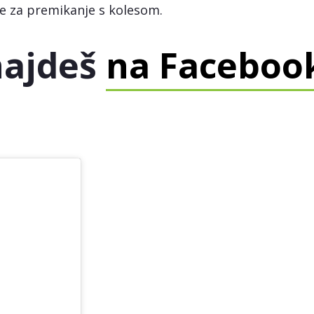
le za premikanje s kolesom.
najdeš
na Facebook