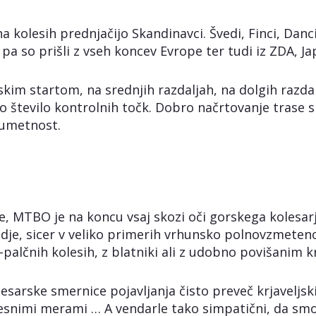
na kolesih prednjačijo Skandinavci. Švedi, Finci, Danc
pa so prišli z vseh koncev Evrope ter tudi iz ZDA, Ja
nskim startom, na srednjih razdaljah, na dolgih razdal
ako število kontrolnih točk. Dobro načrtovanje trase 
 umetnost.
, MTBO je na koncu vsaj skozi oči gorskega kolesarja
je, sicer v veliko primerih vrhunsko polnovzmeteno 
-palčnih kolesih, z blatniki ali z udobno povišanim 
olesarske smernice pojavljanja čisto preveč krjaveljs
snimi merami … A vendarle tako simpatični, da smo ve