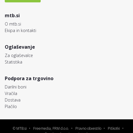
mtb.si
O mtb.si
Ekipa in kontakti
Oglaševanje
Za oglaševalce
Statistika
Podpora za trgovino
Darilni boni
Vračila
Dostava
Plačilo
© MTB.si
Freemedia, FRM d.o.o.
Pravno obvestilo
Piškotki