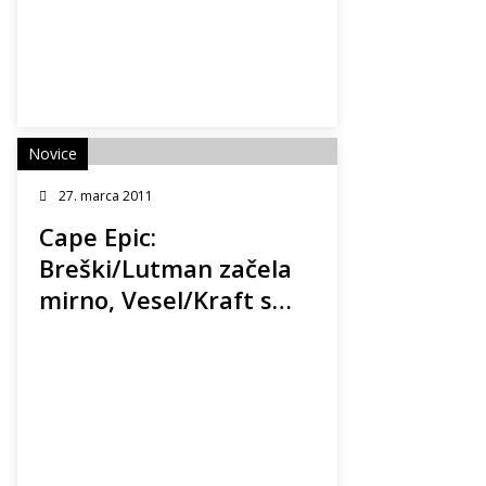
Novice
27. marca 2011
Cape Epic:
Breški/Lutman začela
mirno, Vesel/Kraft s
težavami