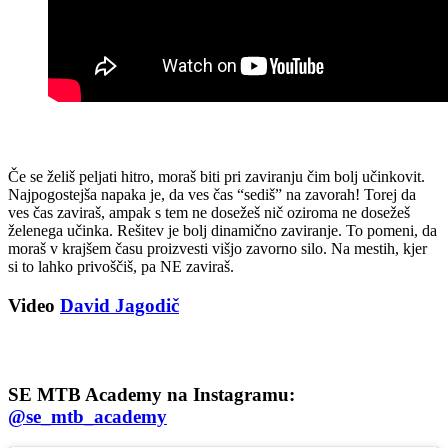
Če se želiš peljati hitro, moraš biti pri zaviranju čim bolj učinkovit.
Najpogostejša napaka je, da ves čas “sediš” na zavorah! Torej da
ves čas zaviraš, ampak s tem ne dosežeš nič oziroma ne dosežeš
želenega učinka. Rešitev je bolj dinamično zaviranje. To pomeni, da
moraš v krajšem času proizvesti višjo zavorno silo. Na mestih, kjer
si to lahko privoščiš, pa NE zaviraš.
Video
David Jagodič
SE MTB Academy na Instagramu:
@se_mtb_academy