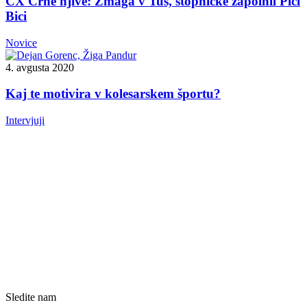
CX Črne njive: Zmaga v Tuš, stopničke zapolnil Pici
Bici
Novice
4. avgusta 2020
Kaj te motivira v kolesarskem športu?
Intervjuji
Sledite nam