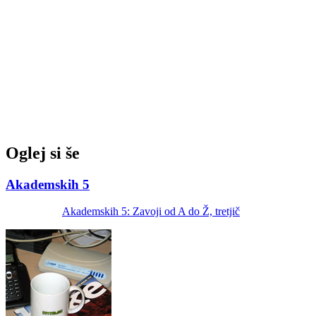
Oglej si še
Akademskih 5
Akademskih 5: Zavoji od A do Ž, tretjič