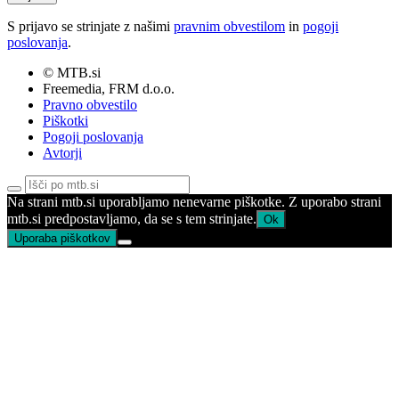
S prijavo se strinjate z našimi
pravnim obvestilom
in
pogoji
poslovanja
.
© MTB.si
Freemedia, FRM d.o.o.
Pravno obvestilo
Piškotki
Pogoji poslovanja
Avtorji
Na strani mtb.si uporabljamo nenevarne piškotke. Z uporabo strani
mtb.si predpostavljamo, da se s tem strinjate.
Ok
Uporaba piškotkov