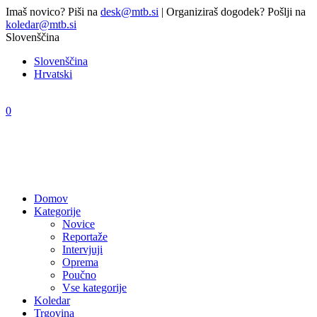
Imaš novico? Piši na
desk@mtb.si
| Organiziraš dogodek? Pošlji na
koledar@mtb.si
Slovenščina
Slovenščina
Hrvatski
0
Domov
Kategorije
Novice
Reportaže
Intervjuji
Oprema
Poučno
Vse kategorije
Koledar
Trgovina