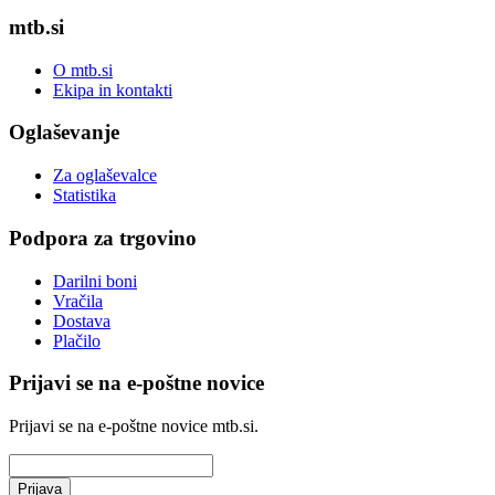
mtb.si
O mtb.si
Ekipa in kontakti
Oglaševanje
Za oglaševalce
Statistika
Podpora za trgovino
Darilni boni
Vračila
Dostava
Plačilo
Prijavi se na e-poštne novice
Prijavi se na e-poštne novice mtb.si.
Prijava