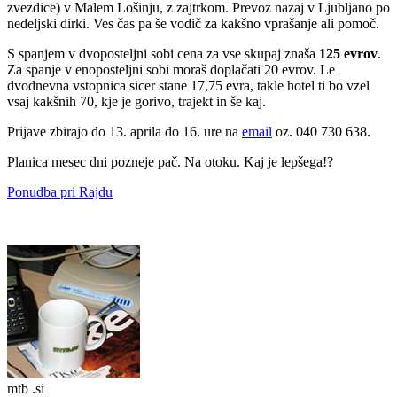
zvezdice) v Malem Lošinju, z zajtrkom. Prevoz nazaj v Ljubljano po
nedeljski dirki. Ves čas pa še vodič za kakšno vprašanje ali pomoč.
S spanjem v dvoposteljni sobi cena za vse skupaj znaša
125 evrov
.
Za spanje v enoposteljni sobi moraš doplačati 20 evrov. Le
dvodnevna vstopnica sicer stane 17,75 evra, takle hotel ti bo vzel
vsaj kakšnih 70, kje je gorivo, trajekt in še kaj.
Prijave zbirajo do 13. aprila do 16. ure na
email
oz. 040 730 638.
Planica mesec dni pozneje pač. Na otoku. Kaj je lepšega!?
Ponudba pri Rajdu
mtb .si