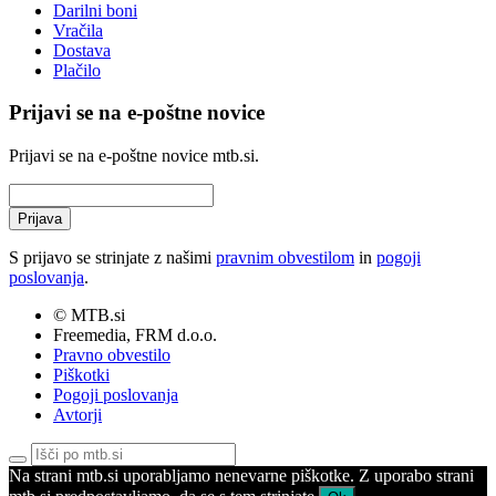
Darilni boni
Vračila
Dostava
Plačilo
Prijavi se na e-poštne novice
Prijavi se na e-poštne novice mtb.si.
Prijava
S prijavo se strinjate z našimi
pravnim obvestilom
in
pogoji
poslovanja
.
© MTB.si
Freemedia, FRM d.o.o.
Pravno obvestilo
Piškotki
Pogoji poslovanja
Avtorji
Na strani mtb.si uporabljamo nenevarne piškotke. Z uporabo strani