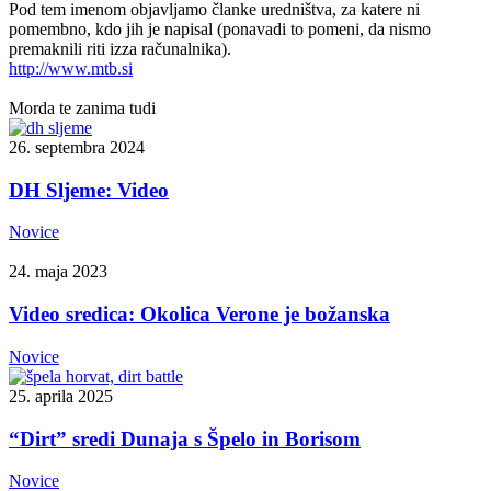
Pod tem imenom objavljamo članke uredništva, za katere ni
pomembno, kdo jih je napisal (ponavadi to pomeni, da nismo
premaknili riti izza računalnika).
http://www.mtb.si
Morda te zanima tudi
26. septembra 2024
DH Sljeme: Video
Novice
24. maja 2023
Video sredica: Okolica Verone je božanska
Novice
25. aprila 2025
“Dirt” sredi Dunaja s Špelo in Borisom
Novice