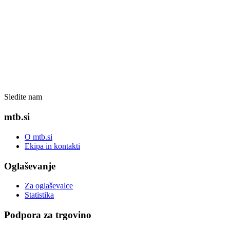
Sledite nam
mtb.si
O mtb.si
Ekipa in kontakti
Oglaševanje
Za oglaševalce
Statistika
Podpora za trgovino