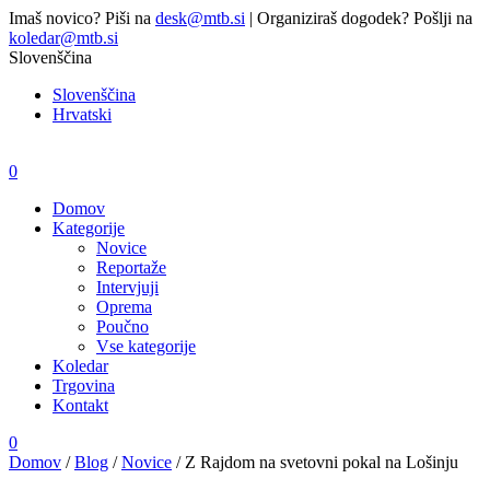
Imaš novico? Piši na
desk@mtb.si
| Organiziraš dogodek? Pošlji na
koledar@mtb.si
Slovenščina
Slovenščina
Hrvatski
0
Domov
Kategorije
Novice
Reportaže
Intervjuji
Oprema
Poučno
Vse kategorije
Koledar
Trgovina
Kontakt
0
Domov
/
Blog
/
Novice
/
Z Rajdom na svetovni pokal na Lošinju