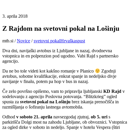
3. aprila 2018
Z Rajdom na svetovni pokal na Lošinju
mtb.si
/
Novice
/
svetovni pokal
Hrvaška
spust
Dva dni, navijaški avtobus iz Ljubljane in nazaj, dvodnevna
vstopnica in en polpenzion pod ugodno. Vabi Rajd s partnersko
agencijo.
Da ne bo tole videti kot kakšno romanje v Planico
Zgodnji
avtobus, sobotne kvalifikacije, enkrat spanje in nedeljsko divje
navijanje v finalu, potem pa hop v bus in nazaj.
Če zelo površno opišemo, vam to pripravlja ljubljanski
KD Rajd
v
sodelovanju z agencijo Poslovna potovanja. “Blitzkrieg” ogled
spusta za
svetovni pokal na Lošinju
brez iskanja prenočišča in
razmišljanja o šofiranju lastnega avtomobila.
Odhod
v soboto 21. aprila
navsezgodaj zjutraj,
ob 5. uri
s
parkirišča Dolgi most na zahodu Ljubljane, ob obvoznici. Vstopnica
za ogled dirke v soboto in nedeljo. Spanje v hotelu Vespera (štiri