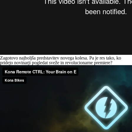
Zagotovo
najboljša predstavitev novega kolesa
. Pa je res tako, ko
pridejo novinarji pogledat sveže in revolucionarne premiere?