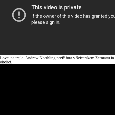
Lovci na trejle.
Andrew Neethling
prvič fura
v
švicarskem
Zermattu
in
okolici.