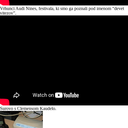
Vrhunci Audi Nines
, festivala, ki smo ga poznali pod imenom “devet
vitezov”.
Surovo s Clemensom Kaudelo.