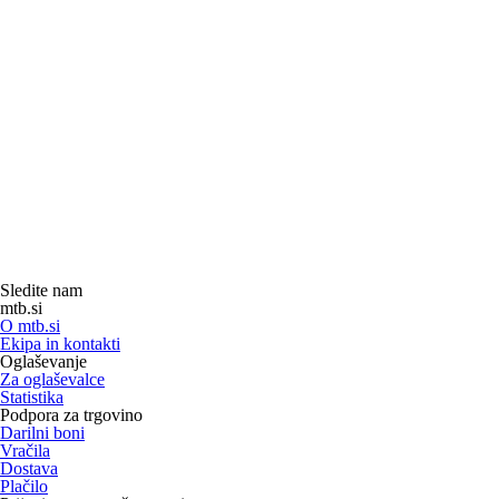
Sledite nam
mtb.si
O mtb.si
Ekipa in kontakti
Oglaševanje
Za oglaševalce
Statistika
Podpora za trgovino
Darilni boni
Vračila
Dostava
Plačilo