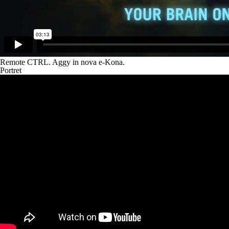
Remote CTRL.
Aggy in nova e-Kona
.
Portret