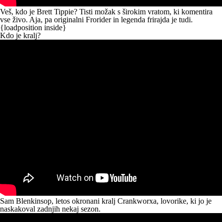
Veš, kdo je
Brett Tippie
? Tisti možak s širokim vratom, ki komentira
vse živo. Aja, pa originalni Frorider in legenda frirajda je tudi.
{loadposition inside}
Kdo je kralj?
Sam Blenkinsop
, letos okronani kralj Crankworxa, lovorike, ki jo je
naskakoval zadnjih nekaj sezon.