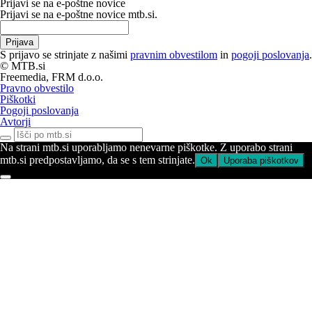
Prijavi se na e-poštne novice
Prijavi se na e-poštne novice mtb.si.
Prijava
S prijavo se strinjate z našimi
pravnim obvestilom
in
pogoji poslovanja
.
© MTB.si
Freemedia, FRM d.o.o.
Pravno obvestilo
Piškotki
Pogoji poslovanja
Avtorji
Na strani mtb.si uporabljamo nenevarne piškotke. Z uporabo strani
mtb.si predpostavljamo, da se s tem strinjate.
Ok
Uporaba piškotkov