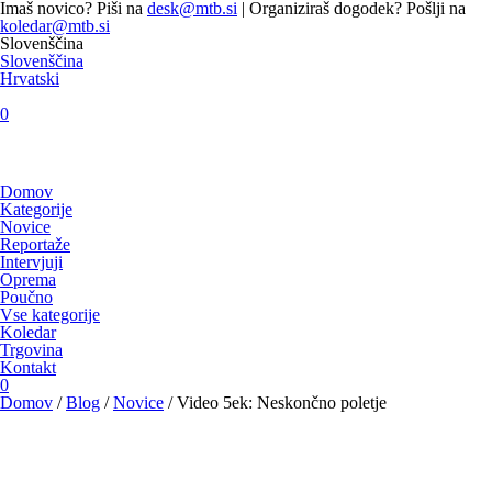
Imaš novico? Piši na
desk@mtb.si
| Organiziraš dogodek? Pošlji na
koledar@mtb.si
Slovenščina
Slovenščina
Hrvatski
0
Domov
Kategorije
Novice
Reportaže
Intervjuji
Oprema
Poučno
Vse kategorije
Koledar
Trgovina
Kontakt
0
Domov
/
Blog
/
Novice
/
Video 5ek: Neskončno poletje