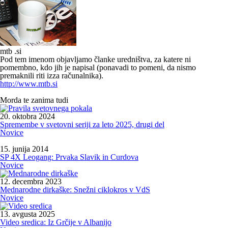
mtb .si
Pod tem imenom objavljamo članke uredništva, za katere ni
pomembno, kdo jih je napisal (ponavadi to pomeni, da nismo
premaknili riti izza računalnika).
http://www.mtb.si
Morda te zanima tudi
20. oktobra 2024
Spremembe v svetovni seriji za leto 2025, drugi del
Novice
15. junija 2014
SP 4X Leogang: Prvaka Slavik in Curdova
Novice
12. decembra 2023
Mednarodne dirkaške: Snežni ciklokros v VdS
Novice
13. avgusta 2025
Video sredica: Iz Grčije v Albanijo