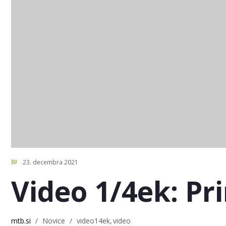
23. decembra 2021
Video 1/4ek: Pr
mtb.si
/
Novice
/
video14ek
video