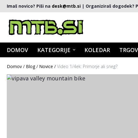
Imaš novico? Piši na
desk@mtb.si
| Organiziraš dogodek? P
DOMOV
KATEGORIJE
KOLEDAR
TRGOV
Domov
/
Blog
/
Novice
/
Video 1/4ek: Primorje ali sneg?