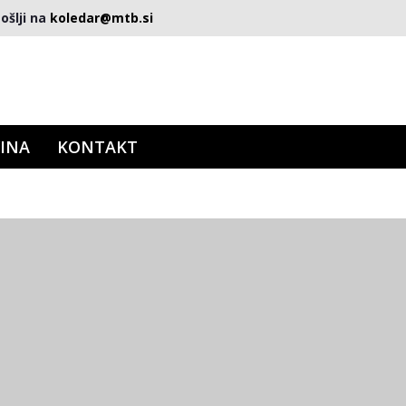
ošlji na
koledar@mtb.si
INA
KONTAKT