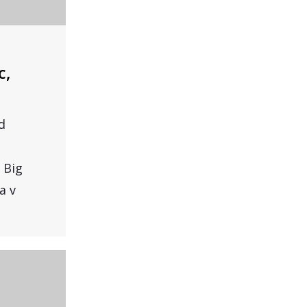
c,
d
 Big
a v