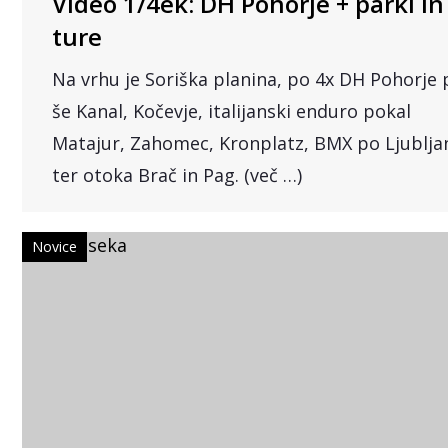
Video 1/4ek: DH Pohorje + parki in
ture
Na vrhu je Soriška planina, po 4x DH Pohorje 
še Kanal, Kočevje, italijanski enduro pokal
Matajur, Zahomec, Kronplatz, BMX po Ljublja
ter otoka Brač in Pag. (več …)
Novice