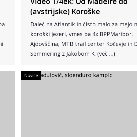
Video 1/4ek: Od Madeire do
(avstrijske) Koroške
pa
Daleč na Atlantik in čisto malo za mejo 
koroški jezeri, vmes pa 4x BPPMaribor,
ni
Ajdovščina, MTB trail center Kočevje in 
Semmering z Jakobom K. (več …)
Novice