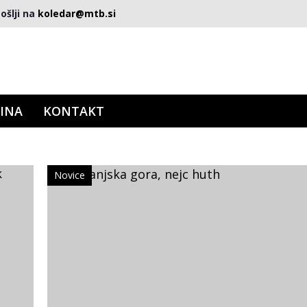
ošlji na
koledar@mtb.si
INA
KONTAKT
Novice