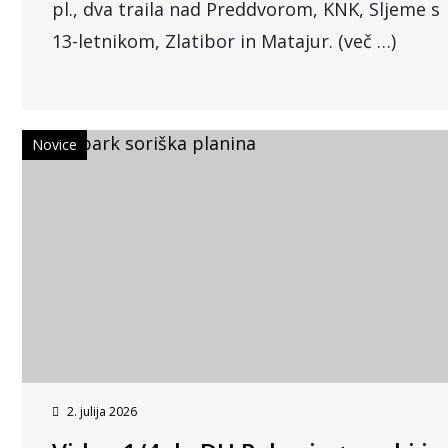
pl., dva traila nad Preddvorom, KNK, Sljeme s
13-letnikom, Zlatibor in Matajur. (več …)
Novice
2. julija 2026