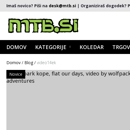
Imaš novico? Piši na
desk@mtb.si
| Organiziraš dogodek? P
DOMOV
KATEGORIJE
KOLEDAR
TRGOV
Domov
/
Blog
/
video14ek
Novice