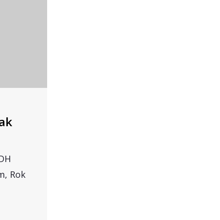
kak
 DH
m, Rok