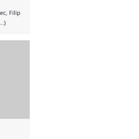
,
c, Filip
 …)