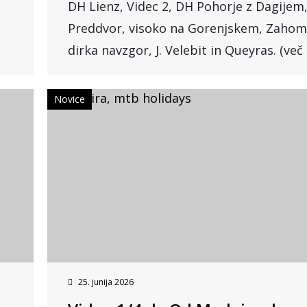
DH Lienz, Videc 2, DH Pohorje z Dagijem
Preddvor, visoko na Gorenjskem, Zahome
dirka navzgor, J. Velebit in Queyras. (več
Novice
25. junija 2026