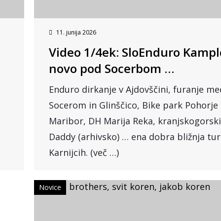
11. junija 2026
Video 1/4ek: SloEnduro Kampl
novo pod Socerbom …
Enduro dirkanje v Ajdovščini, furanje me
Socerom in Glinščico, Bike park Pohorje
Maribor, DH Marija Reka, kranjskogorski
Daddy (arhivsko) … ena dobra bližnja tur
Karnijcih. (več …)
Novice