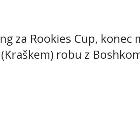
ing za Rookies Cup, konec m
a (Kraškem) robu z Boshko