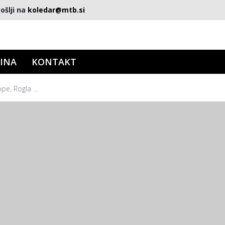
ošlji na
koledar@mtb.si
INA
KONTAKT
ope, Rogla …