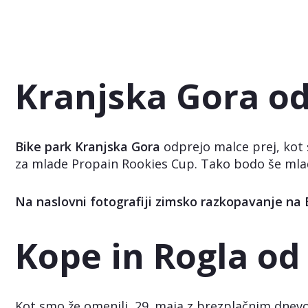
Kranjska Gora od
Bike park Kranjska Gora
odprejo malce prej, kot 
za mlade Propain Rookies Cup. Tako bodo še mlad
Na naslovni fotografiji zimsko razkopavanje na Brs
Kope in Rogla od
Kot smo že omenili, 29. maja z brezplačnim dne