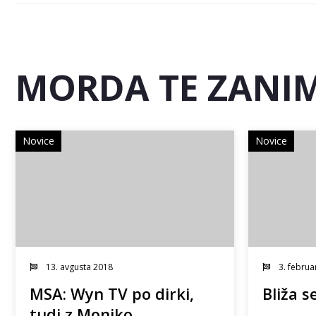
MORDA TE ZANIM
Novice
Novice
13. avgusta 2018
3. februa
MSA: Wyn TV po dirki,
Bliža s
tudi z Moniko