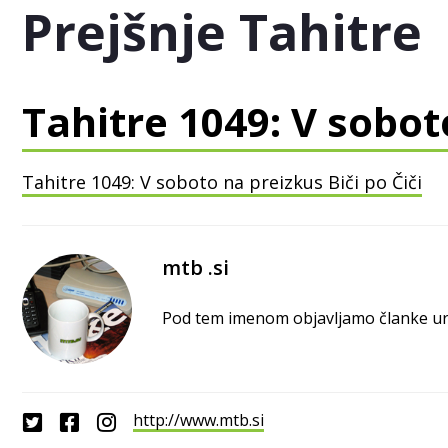
Prejšnje Tahitre
Tahitre 1049: V soboto
Tahitre 1049: V soboto na preizkus Biči po Čiči
mtb .si
Pod tem imenom objavljamo članke ured
http://www.mtb.si