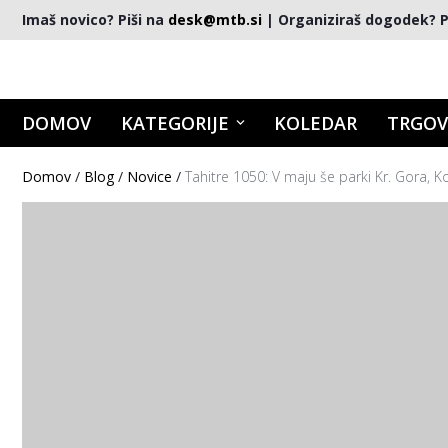
Imaš novico? Piši na
desk@mtb.si
| Organiziraš dogodek? P
DOMOV
KATEGORIJE
KOLEDAR
TRGOV
Domov
/
Blog
/
Novice
/
Tahitre 1050: V maju še parki Kr. Gora, K