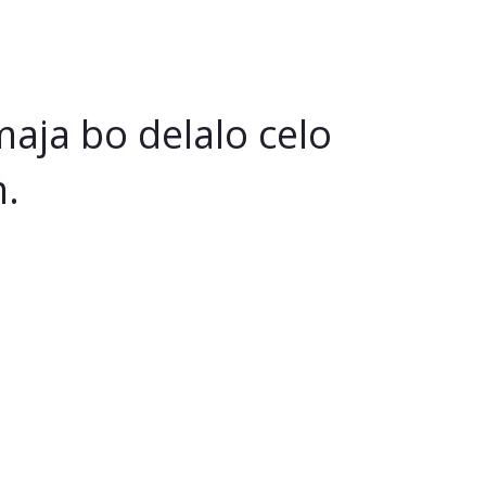
aja bo delalo celo
m.