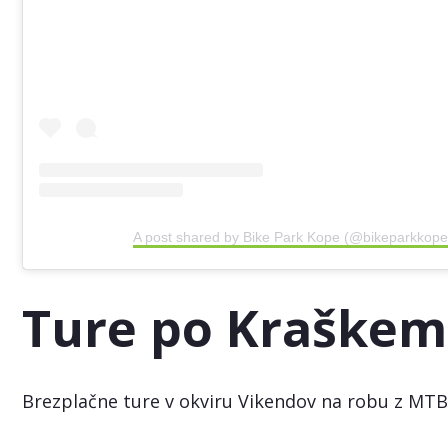
A post shared by Bike Park Kope (@bikeparkkope
Ture po Kraškem
Brezplačne ture v okviru Vikendov na robu z MTB