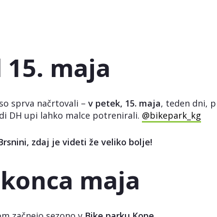
 15. maja
so sprva načrtovali –
v petek, 15. maja
, teden dni,
i DH upi lahko malce potrenirali.
@bikepark_kg
nini, zdaj je videti že veliko bolje!
 konca maja
vom začnejo sezono v
Bike parku Kope
.