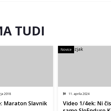
A TUDI
Novice
rja 2018
11. aprila 2024
e: Maraton Slavnik
Video 1/4ek: Ni či
samo SloEnduro 