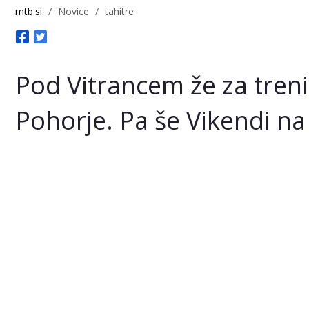
mtb.si
/
Novice
/
tahitre
Pod Vitrancem že za tren
Pohorje. Pa še Vikendi n