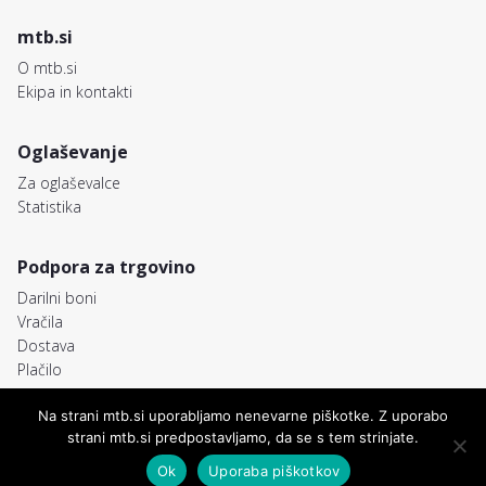
mtb.si
O mtb.si
Ekipa in kontakti
Oglaševanje
Za oglaševalce
Statistika
Podpora za trgovino
Darilni boni
Vračila
Dostava
Plačilo
Na strani mtb.si uporabljamo nenevarne piškotke. Z uporabo
strani mtb.si predpostavljamo, da se s tem strinjate.
© MTB.si
Freemedia, FRM d.o.o.
Pravno obvestilo
Piškotki
Pogoji poslovanja
Avtorji
Ok
Uporaba piškotkov