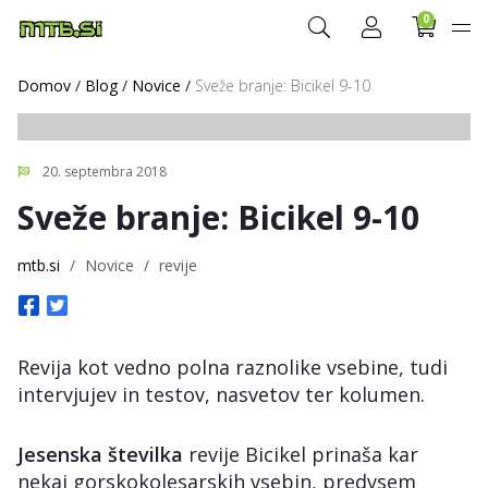
0
Domov
/
Blog
/
Novice
/
Sveže branje: Bicikel 9-10
20. septembra 2018
Sveže branje: Bicikel 9-10
mtb.si
/
Novice
/
revije
Revija kot vedno polna raznolike vsebine, tudi
intervjujev in testov, nasvetov ter kolumen.
Jesenska številka
revije Bicikel prinaša kar
nekaj gorskokolesarskih vsebin, predvsem