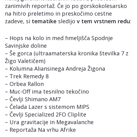
zanimivih reportaž. Če jo po gorskokolesarsko
na hitro preletimo in preskočimo cestne
zadeve, si
tematike
sledijo
v tem vrstnem redu
:
– Hops na kolo in med hmeljišča Spodnje
Savinjske doline
– Še gorca (ultraamaterska kronika številka 7 z
Žigo Valetičem)
– Kolumna Aliansinega Andreja Žigona
– Trek Remedy 8
– Orbea Rallon
– Muc-Off ima tesnilno tekočino
– Čevlji Shimano AM7
– Čelada Lazer s sistemom MIPS
– Čevlji Specialized 2FO Cliplite
– Ura gravitacije in Megavalanche
– Reportaža Na vrhu Afrike