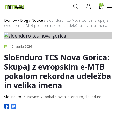
0
Domov
/
Blog
/
Novice
/
SloEnduro TCS Nova Gorica: Skupaj z
evropskim e-MTB pokalom rekordna udeležba in velika imena
15. aprila 2026
SloEnduro TCS Nova Gorica:
Skupaj z evropskim e-MTB
pokalom rekordna udeležba
in velika imena
SloEnduro
/
Novice
/
pokal slovenije
enduro
sloEnduro