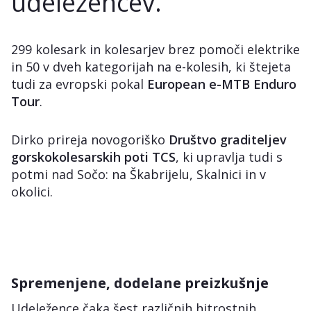
udeležencev.
299 kolesark in kolesarjev brez pomoči elektrike
in 50 v dveh kategorijah na e-kolesih, ki štejeta
tudi za evropski pokal
European e-MTB Enduro
Tour
.
Dirko prireja novogoriško
Društvo graditeljev
gorskokolesarskih poti TCS
, ki upravlja tudi s
potmi nad Sočo: na Škabrijelu, Skalnici in v
okolici.
Spremenjene, dodelane preizkušnje
Udeležence čaka šest različnih hitrostnih