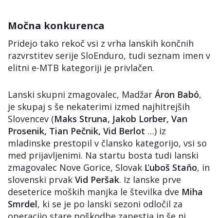
Močna konkurenca
Pridejo tako rekoč vsi z vrha lanskih končnih
razvrstitev serije SloEnduro, tudi seznam imen v
elitni e-MTB kategoriji je privlačen.
Lanski skupni zmagovalec, Madžar
Áron Babó
,
je skupaj s še nekaterimi izmed najhitrejših
Slovencev (
Maks Struna, Jakob Lorber, Van
Prosenik, Tian Pečnik, Vid Berlot
…) iz
mladinske prestopil v člansko kategorijo, vsi so
med prijavljenimi. Na startu bosta tudi lanski
zmagovalec Nove Gorice, Slovak
Ľuboš Staňo
, in
slovenski prvak
Vid Peršak
. Iz lanske prve
deseterice moških manjka le številka dve
Miha
Smrdel
, ki se je po lanski sezoni odločil za
operacijo stare poškodbe zapestja in še ni