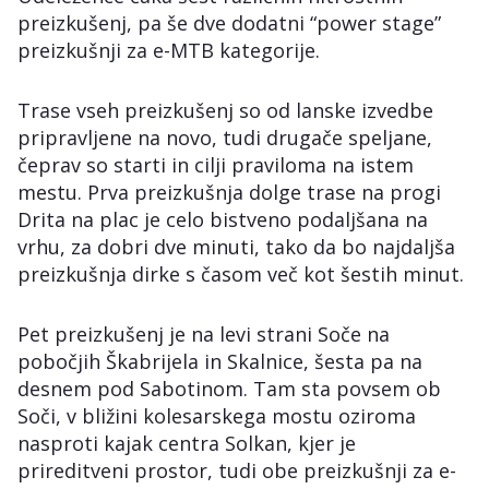
preizkušenj, pa še dve dodatni “power stage”
preizkušnji za e-MTB kategorije.
Trase vseh preizkušenj so od lanske izvedbe
pripravljene na novo, tudi drugače speljane,
čeprav so starti in cilji praviloma na istem
mestu. Prva preizkušnja dolge trase na progi
Drita na plac je celo bistveno podaljšana na
vrhu, za dobri dve minuti, tako da bo najdaljša
preizkušnja dirke s časom več kot šestih minut.
Pet preizkušenj je na levi strani Soče na
pobočjih Škabrijela in Skalnice, šesta pa na
desnem pod Sabotinom. Tam sta povsem ob
Soči, v bližini kolesarskega mostu oziroma
nasproti kajak centra Solkan, kjer je
prireditveni prostor, tudi obe preizkušnji za e-