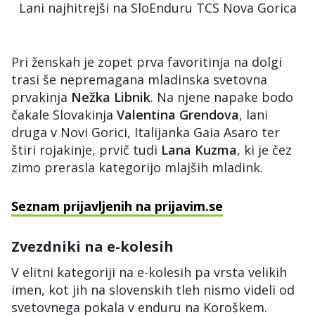
Lani najhitrejši na SloEnduru TCS Nova Gorica
Pri ženskah je zopet prva favoritinja na dolgi
trasi še nepremagana mladinska svetovna
prvakinja
Nežka Libnik
. Na njene napake bodo
čakale Slovakinja
Valentina Grendova
, lani
druga v Novi Gorici, Italijanka Gaia Asaro ter
štiri rojakinje, prvič tudi
Lana Kuzma
, ki je čez
zimo prerasla kategorijo mlajših mladink.
Seznam prijavljenih na prijavim.se
Zvezdniki na e-kolesih
V elitni kategoriji na e-kolesih pa vrsta velikih
imen, kot jih na slovenskih tleh nismo videli od
svetovnega pokala v enduru na Koroškem.