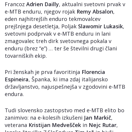
Francoz
Adrien Dailly
, aktualni svetovni prvak v
e-MTB enduru, njegov rojak
Remy Absalon
,
eden najhitrejših enduro tekmovalcev
prejšnjega desetletja, Poljak
Slawomir Lukasik
,
svetovni podprvak v e-MTB enduru in lani
zmagovalec treh dirk svetovnega pokala v
enduru (brez “e”) … ter še številni drugi člani
tovarniških ekip.
Pri ženskah je prva favoritinja
Florencia
Espineira
, Španka, ki ima zdaj italijansko
državljanstvo, najuspešnejša v zgodovini e-MTB
endura.
Tudi slovensko zastopstvo med e-MTB elito bo
zanimivo: na e-kolesih izkušeni
Jan Markič
,
veterana
Kristijan Medvešček
in
Nejc Rutar
,