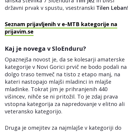
lanska številka 7 SloEndura
Tim Jež
in bivši
državni prvak v spustu, vsestranski
Tilen Leban
!
Seznam prijavljenih v e-MTB kategorije na
prijavim.se
Kaj je novega v SloEnduru?
Opaznejša novost je, da se kolesarji amaterske
kategorije v Novi Gorici prvič ne bodo podali na
dolgo traso temveč na tisto z etapo manj, na
kateri nastopajo mlajši mladinci in mlajše
mladinke. Tokrat jim je prihranjenih 440
višincev, nihče se ni pritožil. To je zdaj prava
vstopna kategorija za napredovanje v elitno ali
veteransko kategorijo.
Druga je omejitev za najmlajše v kategoriji do