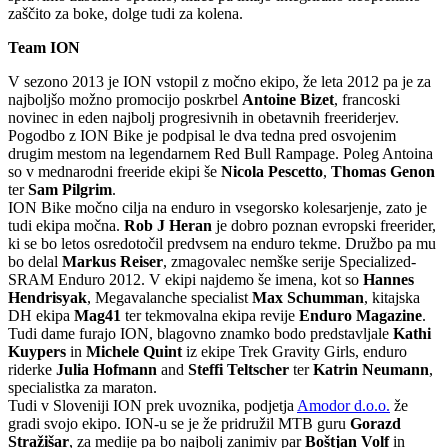
zaščito za boke, dolge tudi za kolena.
Team ION
V sezono 2013 je ION vstopil z močno ekipo, že leta 2012 pa je za
najboljšo možno promocijo poskrbel
Antoine Bizet
, francoski
novinec in eden najbolj progresivnih in obetavnih freeriderjev.
Pogodbo z ION Bike je podpisal le dva tedna pred osvojenim
drugim mestom na legendarnem Red Bull Rampage. Poleg Antoina
so v mednarodni freeride ekipi še
Nicola Pescetto
,
Thomas Genon
ter
Sam Pilgrim
.
ION Bike močno cilja na enduro in vsegorsko kolesarjenje, zato je
tudi ekipa močna.
Rob J Heran
je dobro poznan evropski freerider,
ki se bo letos osredotočil predvsem na enduro tekme. Družbo pa mu
bo delal
Markus Reiser
, zmagovalec nemške serije Specialized-
SRAM Enduro 2012. V ekipi najdemo še imena, kot so
Hannes
Hendrisyak
, Megavalanche specialist
Max Schumman
, kitajska
DH ekipa
Mag41
ter tekmovalna ekipa revije
Enduro Magazine
.
Tudi dame furajo ION, blagovno znamko bodo predstavljale
Kathi
Kuypers
in
Michele Quint
iz ekipe Trek Gravity Girls, enduro
riderke
Julia Hofmann
and
Steffi Teltscher
ter
Katrin Neumann
,
specialistka za maraton.
Tudi v Sloveniji ION prek uvoznika, podjetja
Amodor d.o.o.
že
gradi svojo ekipo. ION-u se je že pridružil MTB guru
Gorazd
Stražišar
, za medije pa bo najbolj zanimiv par
Boštjan Volf
in