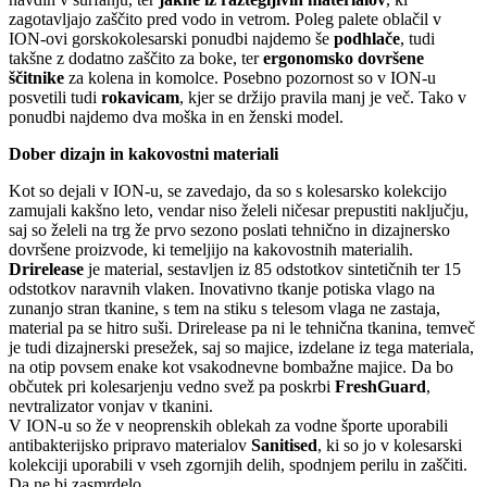
zagotavljajo zaščito pred vodo in vetrom. Poleg palete oblačil v
ION-ovi gorskokolesarski ponudbi najdemo še
podhlače
, tudi
takšne z dodatno zaščito za boke, ter
ergonomsko dovršene
ščitnike
za kolena in komolce. Posebno pozornost so v ION-u
posvetili tudi
rokavicam
, kjer se držijo pravila manj je več. Tako v
ponudbi najdemo dva moška in en ženski model.
Dober dizajn in kakovostni materiali
Kot so dejali v ION-u, se zavedajo, da so s kolesarsko kolekcijo
zamujali kakšno leto, vendar niso želeli ničesar prepustiti naključju,
saj so želeli na trg že prvo sezono poslati tehnično in dizajnersko
dovršene proizvode, ki temeljijo na kakovostnih materialih.
Drirelease
je material, sestavljen iz 85 odstotkov sintetičnih ter 15
odstotkov naravnih vlaken. Inovativno tkanje potiska vlago na
zunanjo stran tkanine, s tem na stiku s telesom vlaga ne zastaja,
material pa se hitro suši. Drirelease pa ni le tehnična tkanina, temveč
je tudi dizajnerski presežek, saj so majice, izdelane iz tega materiala,
na otip povsem enake kot vsakodnevne bombažne majice. Da bo
občutek pri kolesarjenju vedno svež pa poskrbi
FreshGuard
,
nevtralizator vonjav v tkanini.
V ION-u so že v neoprenskih oblekah za vodne športe uporabili
antibakterijsko pripravo materialov
Sanitised
, ki so jo v kolesarski
kolekciji uporabili v vseh zgornjih delih, spodnjem perilu in zaščiti.
Da ne bi zasmrdelo.