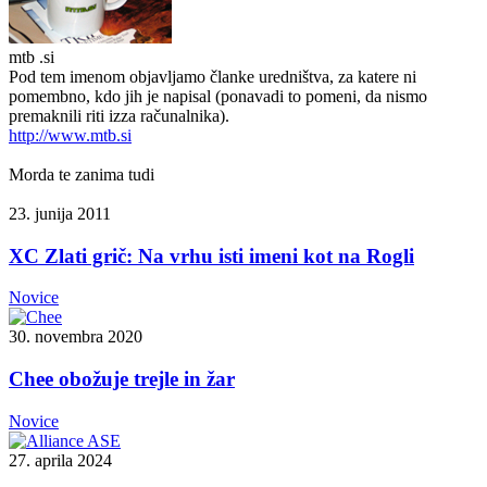
mtb .si
Pod tem imenom objavljamo članke uredništva, za katere ni
pomembno, kdo jih je napisal (ponavadi to pomeni, da nismo
premaknili riti izza računalnika).
http://www.mtb.si
Morda te zanima tudi
23. junija 2011
XC Zlati grič: Na vrhu isti imeni kot na Rogli
Novice
30. novembra 2020
Chee obožuje trejle in žar
Novice
27. aprila 2024