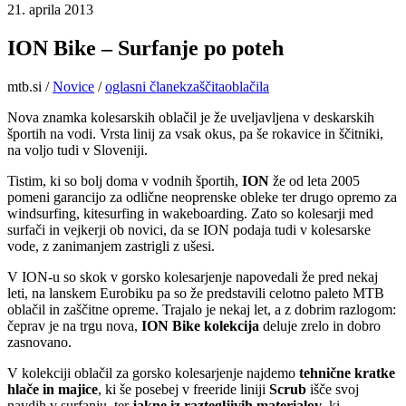
21. aprila 2013
ION Bike – Surfanje po poteh
mtb.si
/
Novice
/
oglasni članek
zaščita
oblačila
Nova znamka kolesarskih oblačil je že uveljavljena v deskarskih
športih na vodi. Vrsta linij za vsak okus, pa še rokavice in ščitniki,
na voljo tudi v Sloveniji.
Tistim, ki so bolj doma v vodnih športih,
ION
že od leta 2005
pomeni garancijo za odlične neoprenske obleke ter drugo opremo za
windsurfing, kitesurfing in wakeboarding. Zato so kolesarji med
surfači in vejkerji ob novici, da se ION podaja tudi v kolesarske
vode, z zanimanjem zastrigli z ušesi.
V ION-u so skok v gorsko kolesarjenje napovedali že pred nekaj
leti, na lanskem Eurobiku pa so že predstavili celotno paleto MTB
oblačil in zaščitne opreme. Trajalo je nekaj let, a z dobrim razlogom:
čeprav je na trgu nova,
ION Bike kolekcija
deluje zrelo in dobro
zasnovano.
V kolekciji oblačil za gorsko kolesarjenje najdemo
tehnične kratke
hlače in majice
, ki še posebej v freeride liniji
Scrub
išče svoj
navdih v surfanju, ter
jakne iz raztegljivih materialov
, ki