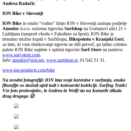
Andrea Radačić
.
ION Bike v Sloveniji
ION Bike
in ostalo “vodno” linijo ION v Sloveniji zastopa podjetje
Amodor
d.o.o. oziroma trgovina
Surfshop
na Gortanovi ulici 21 v
Ljubljana (nasproti vhoda v Fakulteto za šport). ION Bike je
trenutno možno kupiti v Surfshopu,
Bikepointu v Kranjski Gori
,
za tiste, ki vam obiskovanje trgovin ne diši preveč, pa lahko celotno
paleto ION Bike najdete v spletni trgovini
Surf-Store
na naslovu
www.surf-store.com
.
Info:
amodor@siol.net
,
www.surfshop.si
, 01/542 51 31.
www.ion-products.com/bike
Na uvodni fotografiji: ION ima svoje korenine v surfanju, enako
filozofijo so skušali ujeti tudi v kolesarski kolekciji. Surfing Trails!
Vse foto proizvajalec, le Andrea in Wolfi sta na Kanarih slikala
drug drugega 😉