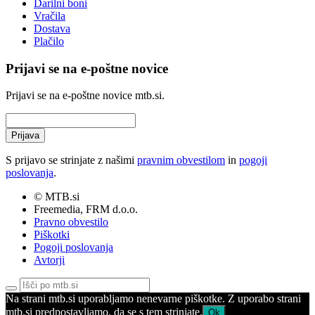
Darilni boni
Vračila
Dostava
Plačilo
Prijavi se na e-poštne novice
Prijavi se na e-poštne novice mtb.si.
Prijava
S prijavo se strinjate z našimi
pravnim obvestilom
in
pogoji
poslovanja
.
© MTB.si
Freemedia, FRM d.o.o.
Pravno obvestilo
Piškotki
Pogoji poslovanja
Avtorji
Na strani mtb.si uporabljamo nenevarne piškotke. Z uporabo strani
mtb.si predpostavljamo, da se s tem strinjate.
Ok