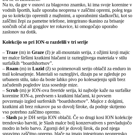
Na to, da gre v osnovi za blagovno znamko, ki ima svoje korenine v
vodnih športih, kaže uporaba neoprena v zaščitni opremi, poleg tega
pa so kolekcijo opremili z majhnimi, a uporabnimi sladkorčki, kot so
zaščitni žepi za pametne telefone, integrirano tkanino za brisanje
sončnih očal ali gogglov ter rokavice, ki omogočajo uporabo
zaslonov na dotik.
Kolekcijo so pri ION-u razdelili v tri serije
–
Traze
(m) in
Graze
(ž) je all-mountain serija, z ožjimi kroji majic
ter malce širšimi kratkimi hlačami iz raztegljivega materiala v stilu
surfaških “boardshortsov”.
–
Roam
(m) in
Luzid
(ž) so poimenovali serijo oblačil za enduro in
trail kolesarjenje. Materiali so raztegljivi, dizajn pa se zgleduje po
urbanem stilu, tako da boste lahko pivo po kolesarjenju spili brez
začudenih pogledov izza sosednje mize.
–
Scrub
(m) je ION-ova freeride serija, ki najbolje kaže na surfaške
korenine ION-a, predvsem s kratkimi hlačami, ki povsem
povzemajo izgled surferskih “boardshortsov”. Majice z dolgimi,
kratkimi ali brez rokavov pa so dovolj široke, da podnje skrijemo
vso potrebno zaščitno opremo.
–
Slash
pa je DH serija ION oblačil. Če so drugi kosi ION kolekcije
trendovsko barviti, je Slash malce bolj konzervativen s prevladujočo
modro in belo barvo. Zgornji del je dovolj širok, da pod njega
spravimo zaščitno opremo, hlače pa imajo integrirano neoprensko