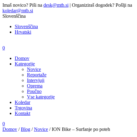
Imaš novico? Piši na
desk@mtb.si
| Organiziraš dogodek? Pošlji na
koledar@mtb.si
Slovenščina
Slovenščina
Hrvatski
0
Domov
Kategorije
Novice
Reportaže
Intervjuji
Oprema
Poučno
Vse kategorije
Koledar
Trgovina
Kontakt
0
Domov
/
Blog
/
Novice
/
ION Bike – Surfanje po poteh