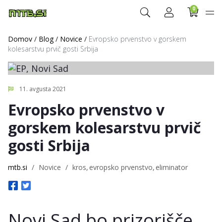
0
Domov
/
Blog
/
Novice
/
Evropsko prvenstvo v gorskem
kolesarstvu prvič gosti Srbija
11. avgusta 2021
Evropsko prvenstvo v
gorskem kolesarstvu prvič
gosti Srbija
mtb.si
/
Novice
/
kros
evropsko prvenstvo
eliminator
Novi Sad bo prizorišče