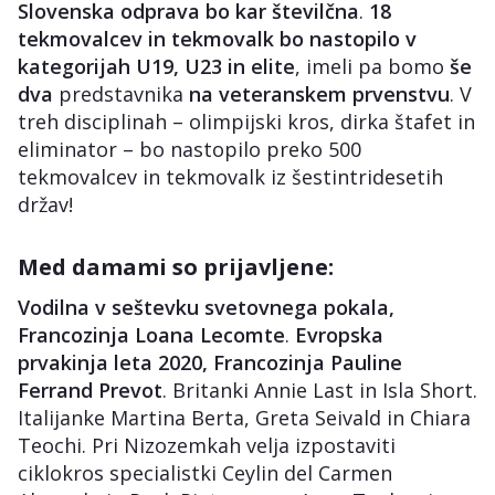
Slovenska odprava bo kar številčna
.
18
tekmovalcev in tekmovalk bo nastopilo v
kategorijah U19, U23 in elite
, imeli pa bomo
še
dva
predstavnika
na veteranskem prvenstvu
. V
treh disciplinah – olimpijski kros, dirka štafet in
eliminator – bo nastopilo preko 500
tekmovalcev in tekmovalk iz šestintridesetih
držav!
Med damami so prijavljene:
Vodilna v seštevku svetovnega pokala,
Francozinja Loana Lecomte
.
Evropska
prvakinja leta 2020, Francozinja Pauline
Ferrand Prevot
. Britanki Annie Last in Isla Short.
Italijanke Martina Berta, Greta Seivald in Chiara
Teochi. Pri Nizozemkah velja izpostaviti
ciklokros specialistki Ceylin del Carmen