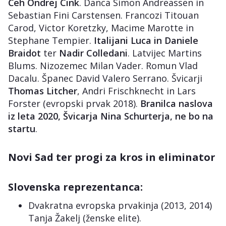
Čeh Ondrej Cink
. Danca Simon Andreassen in
Sebastian Fini Carstensen. Francozi Titouan
Carod, Victor Koretzky, Macime Marotte in
Stephane Tempier.
Italijani Luca in Daniele
Braidot
ter
Nadir Colledani
. Latvijec Martins
Blums. Nizozemec Milan Vader. Romun Vlad
Dacalu. Španec David Valero Serrano. Švicarji
Thomas Litcher
, Andri Frischknecht in Lars
Forster (evropski prvak 2018).
Branilca naslova
iz leta 2020, Švicarja Nina Schurterja, ne bo na
startu
.
Novi Sad ter progi za kros in eliminator
Slovenska reprezentanca:
Dvakratna evropska prvakinja (2013, 2014)
Tanja Žakelj (ženske elite).