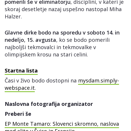
pomerili še v eliminatorju
, disciplini, v kateri je
skoraj desetletje nazaj uspešno nastopal Miha
Halzer.
Glavne dirke bodo na sporedu v soboto 14. in
nedeljo, 15. avgusta
, ko se bodo pomerili
najboljši tekmovalci in tekmovalke v
olimpijskem krosu na stari celini.
Startna lista
Časi v živo bodo dostopni na
mysdam.simply-
webspace.it
.
Naslovna fotografija organizator
Preberi še
EP Monte Tamaro: Slovenci skromno, naslova
med elito v Švico in Francijo