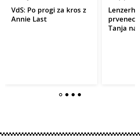
VdS: Po progi za kros z
Lenzerhei
Annie Last
prvenec A
Tanja na