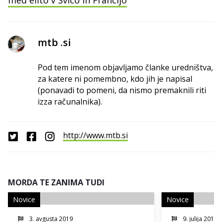
mtb .si
Pod tem imenom objavljamo članke uredništva,
za katere ni pomembno, kdo jih je napisal
(ponavadi to pomeni, da nismo premaknili riti
izza računalnika).
http://www.mtb.si
MORDA TE ZANIMA TUDI
Novice
Novice
3. avgusta 2019
9. julija 2017