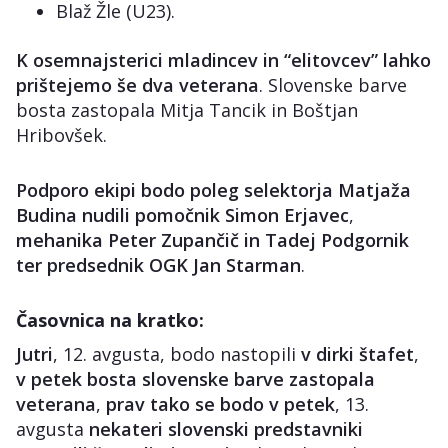
Blaž Žle (U23).
K osemnajsterici mladincev in “elitovcev” lahko
prištejemo še dva veterana
. Slovenske barve
bosta zastopala Mitja Tancik in Boštjan
Hribovšek.
Podporo ekipi bodo poleg selektorja Matjaža
Budina nudili pomočnik Simon Erjavec
,
mehanika Peter Zupančič in Tadej Podgornik
ter predsednik OGK Jan Starman
.
Časovnica na kratko:
Jutri
, 12. avgusta, bodo nastopili
v dirki štafet
,
v petek bosta slovenske barve zastopala
veterana
,
prav tako se bodo v petek
, 13.
avgusta
nekateri slovenski predstavniki