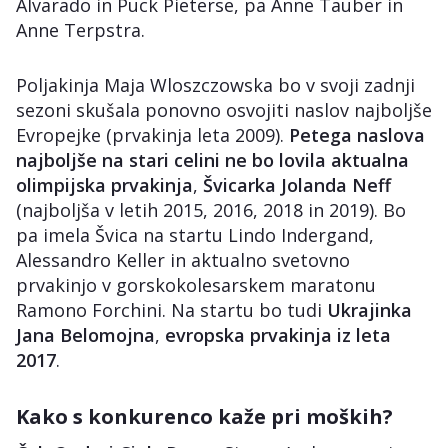
Alvarado in Puck Pieterse, pa Anne Tauber in
Anne Terpstra.
Poljakinja Maja Wloszczowska bo v svoji zadnji
sezoni skušala ponovno osvojiti naslov najboljše
Evropejke (prvakinja leta 2009).
Petega naslova
najboljše na stari celini ne bo lovila aktualna
olimpijska prvakinja
,
Švicarka Jolanda Neff
(najboljša v letih 2015, 2016, 2018 in 2019). Bo
pa imela Švica na startu Lindo Indergand,
Alessandro Keller in aktualno svetovno
prvakinjo v gorskokolesarskem maratonu
Ramono Forchini. Na startu bo tudi
Ukrajinka
Jana Belomojna
,
evropska prvakinja iz leta
2017
.
Kako s konkurenco kaže pri moških?