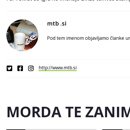
mtb .si
Pod tem imenom objavljamo članke ured
http://www.mtb.si
MORDA TE ZANIM