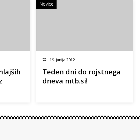
Novice
19. junija 2012
mlajših
Teden dni do rojstnega
z
dneva mtb.si!