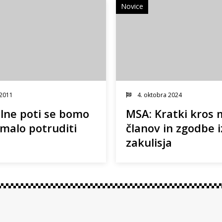
Novice
 2011
4. oktobra 2024
alne poti se bomo
MSA: Kratki kros 
 malo potruditi
članov in zgodbe i
zakulisja