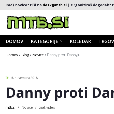
Imaš novico? Piši na
desk@mtb.si
| Organiziraš dogodek? P
DOMOV
KATEGORIJE
KOLEDAR
TRGOV
Domov
/
Blog
/
Novice
/
Danny proti Dannyju
5. novembra 2018
Danny proti Da
mtb.si
/
Novice
/
trial
video