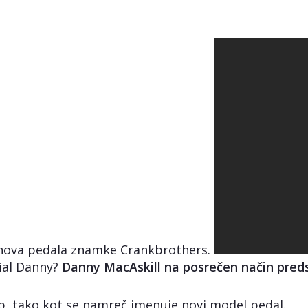
 nova pedala znamke Crankbrothers.
ial Danny?
Danny MacAskill na posrečen način pred
p, tako kot se namreč imenuje novi model pedal.