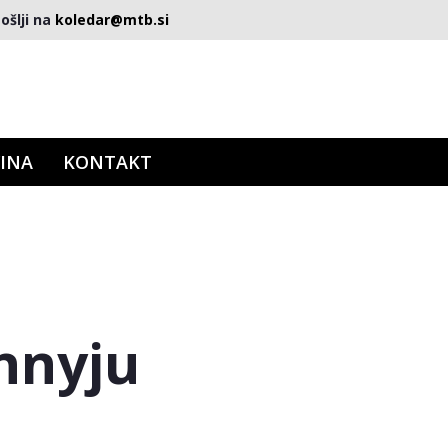
ošlji na
koledar@mtb.si
INA
KONTAKT
nnyju