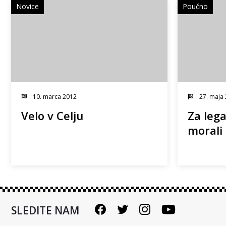
Novice
Poučno
10. marca 2012
27. maja
Velo v Celju
Za leg
morali
SLEDITE NAM