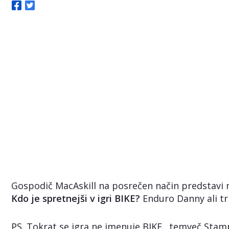
Gospodič MacAskill na posrečen način predstavi
Kdo je spretnejši v igri BIKE?
Enduro Danny ali tr
PS. Tokrat se igra ne imenuje BIKE., temveč Stam