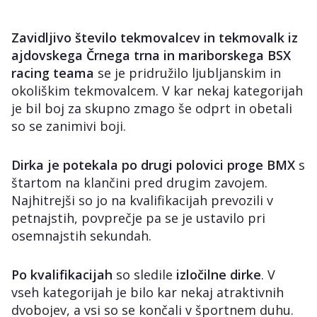
Zavidljivo število tekmovalcev in tekmovalk iz
ajdovskega Črnega trna in mariborskega BSX
racing teama
se je pridružilo ljubljanskim in
okoliškim tekmovalcem. V kar nekaj kategorijah
je bil boj za skupno zmago še odprt in obetali
so se zanimivi boji.
Dirka je potekala po drugi polovici proge BMX
s
štartom na klančini pred drugim zavojem.
Najhitrejši so jo na kvalifikacijah prevozili v
petnajstih, povprečje pa se je ustavilo pri
osemnajstih sekundah.
Po kvalifikacijah
so sledile
izločilne dirke
. V
vseh kategorijah je bilo kar nekaj atraktivnih
dvobojev, a vsi so se končali v športnem duhu.