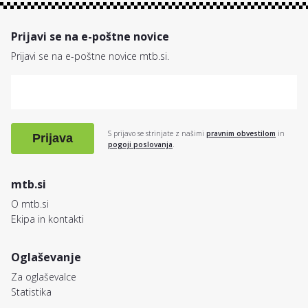
Prijavi se na e-poštne novice
Prijavi se na e-poštne novice mtb.si.
S prijavo se strinjate z našimi
pravnim obvestilom
in
Prijava
pogoji poslovanja
.
mtb.si
O mtb.si
Ekipa in kontakti
Oglaševanje
Za oglaševalce
Statistika