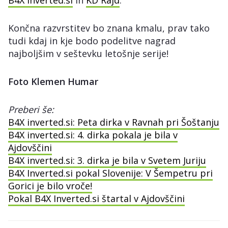
B4X Inverted.si
in
KD Rajd
.
Končna razvrstitev bo znana kmalu, prav tako
tudi kdaj in kje bodo podelitve nagrad
najboljšim v seštevku letošnje serije!
Foto Klemen Humar
Preberi še:
B4X inverted.si: Peta dirka v Ravnah pri Šoštanju
B4X inverted.si: 4. dirka pokala je bila v
Ajdovščini
B4X inverted.si: 3. dirka je bila v Svetem Juriju
B4X Inverted.si pokal Slovenije: V Šempetru pri
Gorici je bilo vroče!
Pokal B4X Inverted.si štartal v Ajdovščini