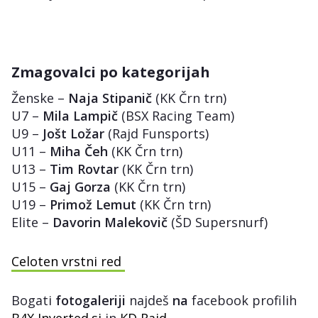
Zmagovalci po kategorijah
Ženske –
Naja Stipanič
(KK Črn trn)
U7 –
Mila Lampič
(BSX Racing Team)
U9 –
Jošt Ložar
(Rajd Funsports)
U11 –
Miha Čeh
(KK Črn trn)
U13 –
Tim Rovtar
(KK Črn trn)
U15 –
Gaj Gorza
(KK Črn trn)
U19 –
Primož Lemut
(KK Črn trn)
Elite –
Davorin Malekovič
(ŠD Supersnurf)
Celoten vrstni red
Bogati
fotogaleriji
najdeš
na
facebook profilih