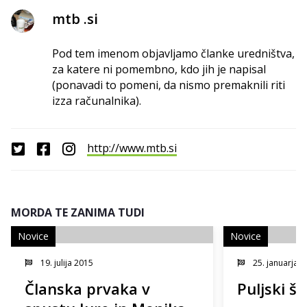
mtb .si
Pod tem imenom objavljamo članke uredništva,
za katere ni pomembno, kdo jih je napisal
(ponavadi to pomeni, da nismo premaknili riti
izza računalnika).
http://www.mtb.si
MORDA TE ZANIMA TUDI
Novice
Novice
19. julija 2015
25. januarja 
Članska prvaka v
Puljski š