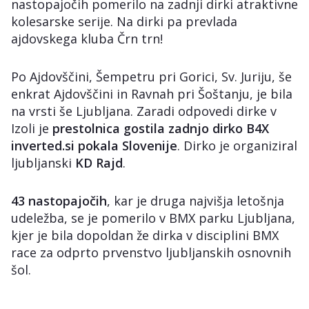
nastopajočih pomerilo na zadnji dirki atraktivne
kolesarske serije. Na dirki pa prevlada
ajdovskega kluba Črn trn!
Po Ajdovščini, Šempetru pri Gorici, Sv. Juriju, še
enkrat Ajdovščini in Ravnah pri Šoštanju, je bila
na vrsti še Ljubljana. Zaradi odpovedi dirke v
Izoli je
prestolnica gostila zadnjo dirko
B4X
inverted.si pokala Slovenije
. Dirko je organiziral
ljubljanski
KD Rajd
.
43 nastopajočih
, kar je druga najvišja letošnja
udeležba, se je pomerilo v BMX parku Ljubljana,
kjer je bila dopoldan že dirka v disciplini BMX
race za odprto prvenstvo ljubljanskih osnovnih
šol.