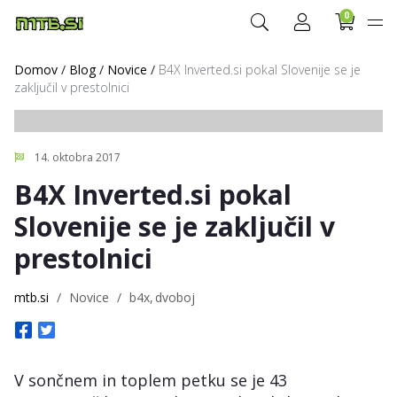
0
Domov
/
Blog
/
Novice
/
B4X Inverted.si pokal Slovenije se je
zaključil v prestolnici
14. oktobra 2017
B4X Inverted.si pokal
Slovenije se je zaključil v
prestolnici
mtb.si
/
Novice
/
b4x
dvoboj
V sončnem in toplem petku se je 43