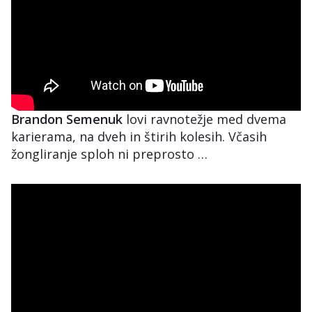
Brandon Semenuk
lovi ravnotežje med dvema
karierama, na dveh in štirih kolesih. Včasih
žongliranje sploh ni preprosto …