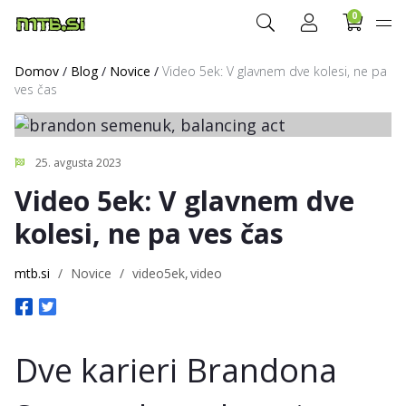
0
Domov
/
Blog
/
Novice
/
Video 5ek: V glavnem dve kolesi, ne pa
ves čas
25. avgusta 2023
Video 5ek: V glavnem dve
kolesi, ne pa ves čas
mtb.si
/
Novice
/
video5ek
video
Dve karieri Brandona