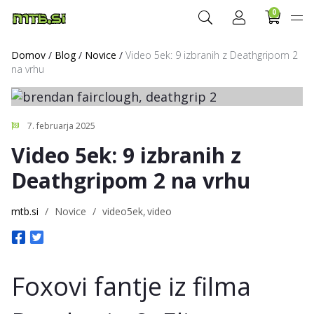
0
Domov
/
Blog
/
Novice
/
Video 5ek: 9 izbranih z Deathgripom 2
na vrhu
7. februarja 2025
Video 5ek: 9 izbranih z
Deathgripom 2 na vrhu
mtb.si
/
Novice
/
video5ek
video
Foxovi fantje iz filma