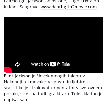
Fairclough, Jackson Goldstone, Hugo Frixtalon
in Kaos Seagrave.
www.deathgrip2movie.com
Eliot Jackson
je človek mnogih talentov.
Nekdanji tekmovalec v spustu in ljubitelj
statistike je strokovni komentator v svetovnem
pokalu, sicer pa tudi igra kitaro. Tole skladbo je
napisal sam.