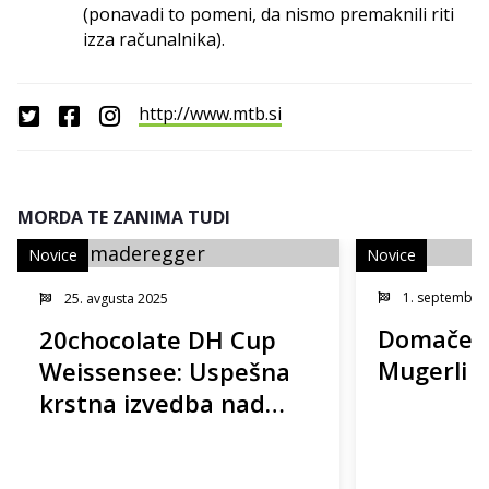
(ponavadi to pomeni, da nismo premaknili riti
izza računalnika).
http://www.mtb.si
MORDA TE ZANIMA TUDI
Novice
Novice
1. septembra
25. avgusta 2025
Domače t
20chocolate DH Cup
Mugerli 6
Weissensee: Uspešna
krstna izvedba nad
Belim jezerom