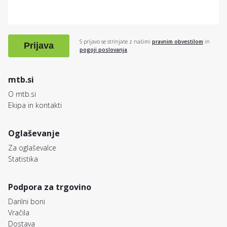
S prijavo se strinjate z našimi
pravnim obvestilom
in
Prijava
pogoji poslovanja
.
mtb.si
O mtb.si
Ekipa in kontakti
Oglaševanje
Za oglaševalce
Statistika
Podpora za trgovino
Darilni boni
Vračila
Dostava