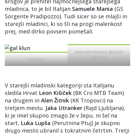
krogov je prehitel najmočnejšega starejšega
mladinca, to je bil Italijan
Samuele Mania
(GS
Sorgente Pradipozzo). Tudi sicer so se mlajši in
starejši mladinci, ki so šli na progi malenkost
prej, med dirko povsem pomešali.
Samuele Mania tu še pred
Klunom
Gal Klun
V starejši mladinski kategoriji sta Italijanu
sledila Hrvat
Leon Kišiček
(BK Cro MTB Team)
na drugem in
Alen Žitnik
(KK Tropovci) na
tretjem mestu.
Jaka Utranker
(Rajd Ljubljana),
ki je imel skupno zmago že v žepu, ni šel na
start,
Luka Lupša
(Perutnina Ptuj) je skupno
drugo mesto ubranil s tokratnim četrtim. Tretji