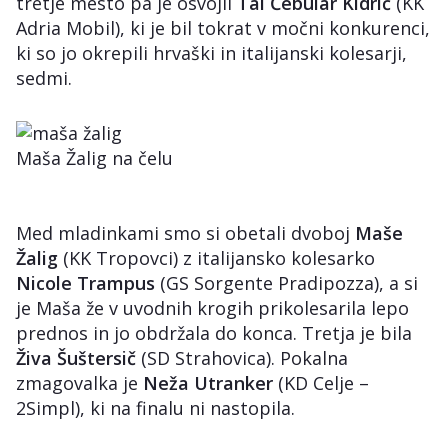
tretje mesto pa je osvojil
Tai Čebular Kidrič
(KK
Adria Mobil), ki je bil tokrat v močni konkurenci,
ki so jo okrepili hrvaški in italijanski kolesarji,
sedmi.
Maša Žalig na čelu
Med mladinkami smo si obetali dvoboj
Maše
Žalig
(KK Tropovci) z italijansko kolesarko
Nicole Trampus
(GS Sorgente Pradipozza), a si
je Maša že v uvodnih krogih prikolesarila lepo
prednos in jo obdržala do konca. Tretja je bila
Živa Šuštersič
(SD Strahovica). Pokalna
zmagovalka je
Neža Utranker
(KD Celje –
2Simpl), ki na finalu ni nastopila.