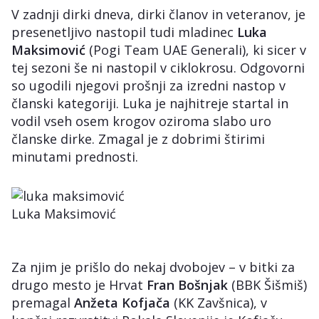
V zadnji dirki dneva, dirki članov in veteranov, je
presenetljivo nastopil tudi mladinec
Luka
Maksimović
(Pogi Team UAE Generali), ki sicer v
tej sezoni še ni nastopil v ciklokrosu. Odgovorni
so ugodili njegovi prošnji za izredni nastop v
članski kategoriji. Luka je najhitreje startal in
vodil vseh osem krogov oziroma slabo uro
članske dirke. Zmagal je z dobrimi štirimi
minutami prednosti.
Luka Maksimović
Za njim je prišlo do nekaj dvobojev – v bitki za
drugo mesto je Hrvat
Fran Bošnjak
(BBK Šišmiš)
premagal
Anžeta Kofjača
(KK Zavšnica), v