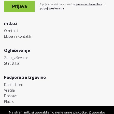
S prijavo se strinjate z našimi
pravnim obvestilom
in
Prijava
pogoji poslovanja
.
mtb.si
O mtb.si
Ekipa in kontakti
Oglaševanje
Za oglaševalce
Statistika
Podpora za trgovino
Darilni boni
Vračila
Dostava
Plačilo
Na strani mtb.si uporabljamo nenevarne piškotke. Z uporabo