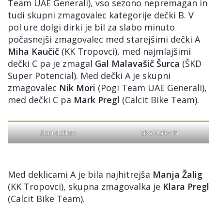
Team UAE Generali), vso sezono nepremagan in
tudi skupni zmagovalec kategorije dečki B. V
pol ure dolgi dirki je bil za slabo minuto
počasnejši zmagovalec med starejšimi dečki A
Miha Kaučič
(KK Tropovci), med najmlajšimi
dečki C pa je zmagal
Gal Malavašič Šurca
(ŠKD
Super Potencial). Med dečki A je skupni
zmagovalec
Nik Mori
(Pogi Team UAE Generali),
med dečki C pa
Mark Pregl
(Calcit Bike Team).
Start dečkov
Jaka Malovrh
Med deklicami A je bila najhitrejša
Manja Žalig
(KK Tropovci), skupna zmagovalka je
Klara Pregl
(Calcit Bike Team).