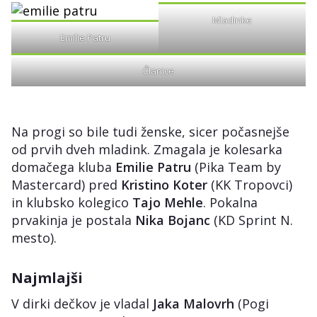
Mladinke
Emilie Patru
Članice
Na progi so bile tudi ženske, sicer počasnejše
od prvih dveh mladink. Zmagala je kolesarka
domačega kluba
Emilie Patru
(Pika Team by
Mastercard) pred
Kristino Koter
(KK Tropovci)
in klubsko kolegico
Tajo Mehle
. Pokalna
prvakinja je postala
Nika Bojanc
(KD Sprint N.
mesto).
Najmlajši
V dirki dečkov je vladal
Jaka Malovrh
(Pogi