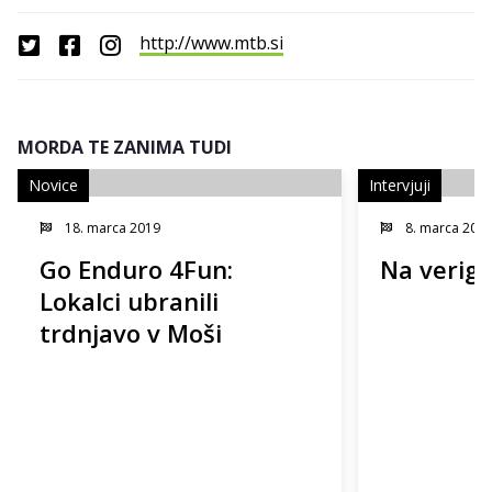
http://www.mtb.si
MORDA TE ZANIMA TUDI
Novice
Intervjuji
18. marca 2019
8. marca 201
Go Enduro 4Fun:
Na verigi
Lokalci ubranili
trdnjavo v Moši