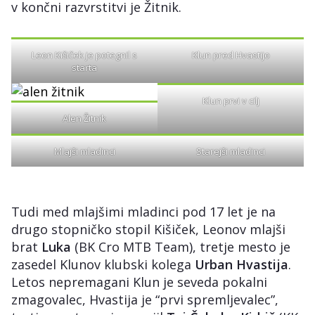
v končni razvrstitvi je Žitnik.
Leon Kišiček je potegnil s
Klun pred Hvastijo
starta
Klun prvi v cilj
Alen Žitnik
Mlajši mladinci
Starejši mladinci
Tudi med mlajšimi mladinci pod 17 let je na
drugo stopničko stopil Kišiček, Leonov mlajši
brat
Luka
(BK Cro MTB Team), tretje mesto je
zasedel Klunov klubski kolega
Urban Hvastija
.
Letos nepremagani Klun je seveda pokalni
zmagovalec, Hvastija je “prvi spremljevalec”,