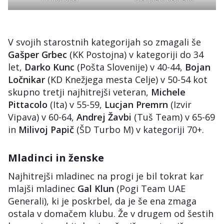
V svojih starostnih kategorijah so zmagali še
Gašper Grbec
(KK Postojna) v kategoriji do 34
let,
Darko Kunc
(Pošta Slovenije) v 40-44,
Bojan
Ločnikar
(KD Knežjega mesta Celje) v 50-54 kot
skupno tretji najhitrejši veteran,
Michele
Pittacolo
(Ita) v 55-59,
Lucjan Premrn
(Izvir
Vipava) v 60-64,
Andrej Žavbi
(Tuš Team) v 65-69
in
Milivoj Papič
(ŠD Turbo M) v kategoriji 70+.
Mladinci in ženske
Najhitrejši mladinec na progi je bil tokrat kar
mlajši mladinec
Gal Klun
(Pogi Team UAE
Generali), ki je poskrbel, da je še ena zmaga
ostala v domačem klubu. Že v drugem od šestih