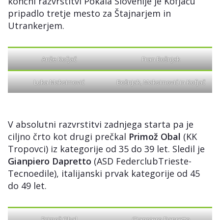
končni razvrstitvi Pokala Slovenije je Kofjaču
pripadlo tretje mesto za Štajnarjem in
Utrankerjem.
Anže Kofjač
Fran Bošnjak
Luka Maksimović
Bošnjak, Maksimović in Kofjač
V absolutni razvrstitvi zadnjega starta pa je
ciljno črto kot drugi prečkal
Primož Obal
(KK
Tropovci) iz kategorije od 35 do 39 let. Sledil je
Gianpiero Dapretto
(ASD FederclubTrieste-
Tecnoedile), italijanski prvak kategorije od 45
do 49 let.
Primož Obal
Gianpiero Dapretto