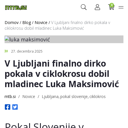
0
Domov
/
Blog
/
Novice
/
V Ljubljani finalno dirko pokala v
ciklokrosu dobil mladinec Luka Maksimović
27. decembra 2025
V Ljubljani finalno dirko
pokala v ciklokrosu dobil
mladinec Luka Maksimović
mtb.si
/
Novice
/
Ljubljana
pokal slovenije
ciklokros
Pokal Slovenije v