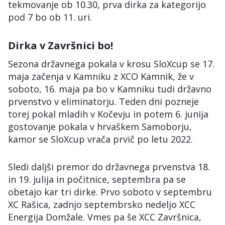
tekmovanje ob 10.30, prva dirka za kategorijo
pod 7 bo ob 11. uri.
Dirka v Završnici bo!
Sezona državnega pokala v krosu SloXcup se 17.
maja začenja v Kamniku z XCO Kamnik, že v
soboto, 16. maja pa bo v Kamniku tudi državno
prvenstvo v eliminatorju. Teden dni pozneje
torej pokal mladih v Kočevju in potem 6. junija
gostovanje pokala v hrvaškem Samoborju,
kamor se SloXcup vrača prvič po letu 2022.
Sledi daljši premor do državnega prvenstva 18.
in 19. julija in počitnice, septembra pa se
obetajo kar tri dirke. Prvo soboto v septembru
XC Rašica, zadnjo septembrsko nedeljo XCC
Energija Domžale. Vmes pa še XCC Završnica,