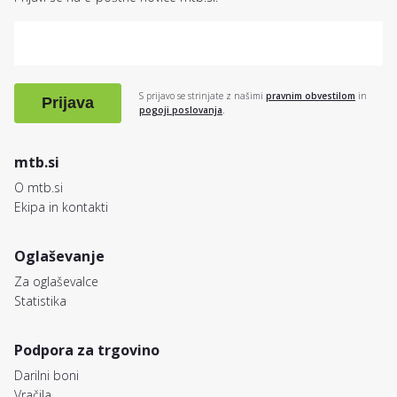
S prijavo se strinjate z našimi
pravnim obvestilom
in
Prijava
pogoji poslovanja
.
mtb.si
O mtb.si
Ekipa in kontakti
Oglaševanje
Za oglaševalce
Statistika
Podpora za trgovino
Darilni boni
Vračila