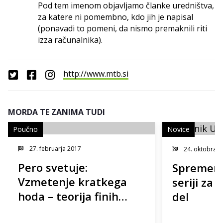
Pod tem imenom objavljamo članke uredništva,
za katere ni pomembno, kdo jih je napisal
(ponavadi to pomeni, da nismo premaknili riti
izza računalnika).
http://www.mtb.si
MORDA TE ZANIMA TUDI
Poučno
Novice
27. februarja 2017
24. oktobra 2
Pero svetuje:
Sprememb
Vzmetenje kratkega
seriji za 
hoda – teorija finih
del
nastavitev