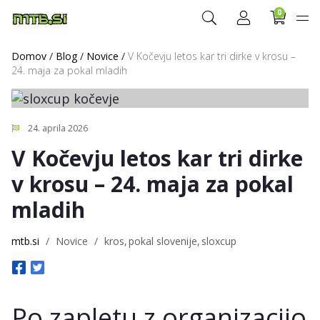
0
Domov
/
Blog
/
Novice
/
V Kočevju letos kar tri dirke v krosu –
24. maja za pokal mladih
24. aprila 2026
V Kočevju letos kar tri dirke
v krosu – 24. maja za pokal
mladih
mtb.si
/
Novice
/
kros
pokal slovenije
sloxcup
Po zapletu z organizacijo