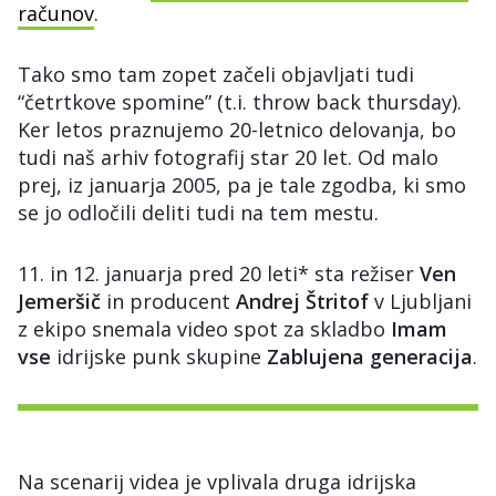
računov
.
Tako smo tam zopet začeli objavljati tudi
“četrtkove spomine” (t.i. throw back thursday).
Ker letos praznujemo 20-letnico delovanja, bo
tudi naš arhiv fotografij star 20 let. Od malo
prej, iz januarja 2005, pa je tale zgodba, ki smo
se jo odločili deliti tudi na tem mestu.
11. in 12. januarja pred 20 leti* sta režiser
Ven
Jemeršič
in producent
Andrej Štritof
v Ljubljani
z ekipo snemala video spot za skladbo
Imam
vse
idrijske punk skupine
Zablujena generacija
.
Na scenarij videa je vplivala druga idrijska