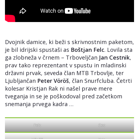
Dvojnik damice, ki beži s skrivnostnim paketom,
je bil idrijski spustaši as
Boštjan Felc
. Lovila sta
ga zlobneža v črnem – Trboveljčan
Jan Cestnik
,
prav tako reprezentant v spustu in mladinski
državni prvak, seveda član MTB Trbovlje, ter
Ljubljančan
Peter Vöröš
, član Snurfcluba. Četrti
kolesar Kristjan Rak ni našel prave mere
tveganja in se je poškodoval pred začetkom
snemanja prvega kadra …
Felc
Cec