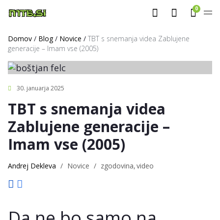
0
Domov
/
Blog
/
Novice
/
TBT s snemanja videa Zablujene
generacije – Imam vse (2005)
30. januarja 2025
TBT s snemanja videa
Zablujene generacije –
Imam vse (2005)
Andrej Dekleva
/
Novice
/
zgodovina
video
Da ne bo samo na