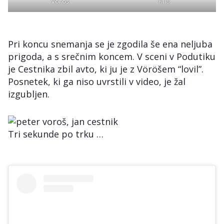
Vöröš
Kris
Pri koncu snemanja se je zgodila še ena neljuba
prigoda, a s srečnim koncem. V sceni v Podutiku
je Cestnika zbil avto, ki ju je z Vöröšem “lovil”.
Posnetek, ki ga niso uvrstili v video, je žal
izgubljen.
Tri sekunde po trku …