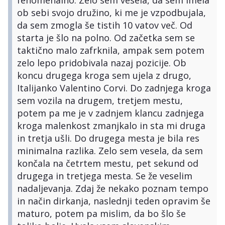
ob sebi svojo družino, ki me je vzpodbujala,
da sem zmogla še tistih 10 vatov več. Od
starta je šlo na polno. Od začetka sem se
taktično malo zafrknila, ampak sem potem
zelo lepo pridobivala nazaj pozicije. Ob
koncu drugega kroga sem ujela z drugo,
Italijanko Valentino Corvi. Do zadnjega kroga
sem vozila na drugem, tretjem mestu,
potem pa me je v zadnjem klancu zadnjega
kroga malenkost zmanjkalo in sta mi druga
in tretja ušli. Do drugega mesta je bila res
minimalna razlika. Zelo sem vesela, da sem
končala na četrtem mestu, pet sekund od
drugega in tretjega mesta. Se že veselim
nadaljevanja. Zdaj že nekako poznam tempo
in način dirkanja, naslednji teden opravim še
maturo, potem pa mislim, da bo šlo še