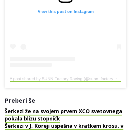
View this post on Instagram
A post shared by SUNN Factory Racing (@sunn_factory_racing_xc)
Preberi še
Šerkezi že na svojem prvem XCO svetovnega
pokala blizu stopničk
Šerkezi v J. Koreji uspešna v kratkem krosu, v