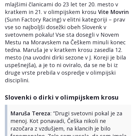
mlajšimi članicami do 23 let ter 20. mesto v
kratkem in 21. v olimpijskem krosu
Vite Movrin
(Sunn Factory Racing) v elitni kategoriji – prav
vse so najboljši dosežki obeh Slovenk v
svetovnem pokalu! Vse sta dosegli v Novem
Mestu na Moravskem na Češkem minuli konec
tedna. Maruša je v kratkem krosu zasedla 12.
mesto (na uvodni dirki sezone v J. Koreji je bila
uspešnejša), a je to ni oviralo, da se ne bi iz
druge vrste prebila v ospredje v olimpijski
disciplini.
Slovenki o dirki v olimpijskem krosu
Maruša Tereza
: “Drugi svetovni pokal je za
menoj. Kot ponavadi, Češka nikoli ne
razočara z vzdušjem, na klancih je bilo
fenomenalno. Zelo sem vesela, da sem imela