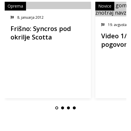
Oprema
Novice
8. januarja 2012
19. avgusta 2
Frišno: Syncros pod
Video 1/4
okrilje Scotta
pogovor i