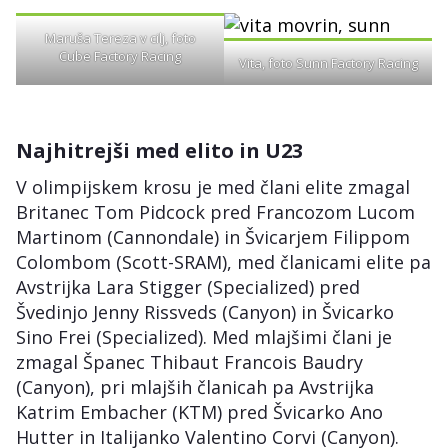
Maruša Tereza v cilj, foto
Cube Factory Racing
Vita, foto Sunn Factory Racing
Najhitrejši med elito in U23
V olimpijskem krosu je med člani elite zmagal
Britanec Tom Pidcock pred Francozom Lucom
Martinom (Cannondale) in Švicarjem Filippom
Colombom (Scott-SRAM), med članicami elite pa
Avstrijka Lara Stigger (Specialized) pred
Švedinjo Jenny Rissveds (Canyon) in Švicarko
Sino Frei (Specialized). Med mlajšimi člani je
zmagal Španec Thibaut Francois Baudry
(Canyon), pri mlajših članicah pa Avstrijka
Katrim Embacher (KTM) pred Švicarko Ano
Hutter in Italijanko Valentino Corvi (Canyon).