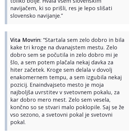
toliko bolje. Hvala vsem slovenskim
navijačem, ki so prišli, res je lepo slišati
slovensko navijanje.”
Vita Movrin
: “Startala sem zelo dobro in bila
kake tri kroge na dvanajstem mestu. Zelo
dobro sem se počutila in zelo dobro mi je
šlo, a sem potem plačala nekaj davka za
hiter začetek. Kroge sem delala v dovolj
enakomernem tempu, a sem izgubila nekaj
pozicij. Enaindvajseto mesto je moja
najboljša uvrstitev v svetovnem pokalu, za
kar dobro mero mest. Zelo sem vesela,
končno so se stvari malo poklopile. Saj se že
vso sezono, a svetovni pokal je svetovni
pokal.