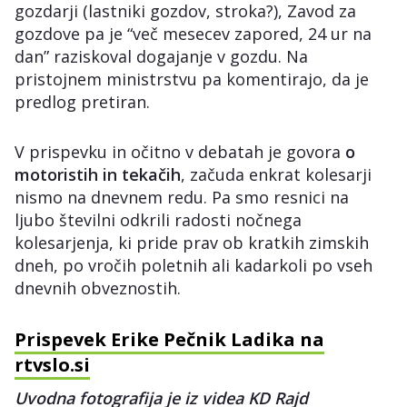
gozdarji (lastniki gozdov, stroka?), Zavod za
gozdove pa je “več mesecev zapored, 24 ur na
dan” raziskoval dogajanje v gozdu. Na
pristojnem ministrstvu pa komentirajo, da je
predlog pretiran.
V prispevku in očitno v debatah je govora
o
motoristih in tekačih
, začuda enkrat kolesarji
nismo na dnevnem redu. Pa smo resnici na
ljubo številni odkrili radosti nočnega
kolesarjenja, ki pride prav ob kratkih zimskih
dneh, po vročih poletnih ali kadarkoli po vseh
dnevnih obveznostih.
Prispevek Erike Pečnik Ladika na
rtvslo.si
Uvodna fotografija je iz videa KD Rajd