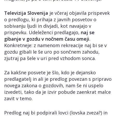
Televizija Slovenija
je včeraj objavila prispevek
o predlogu, ki prihaja z javnih posvetov o
sobivanju ljudi in divjadi, kot navajajo v
prispevku. Udeleženci predlagajo,
naj se
gibanje v gozdu v nočnem času omeji
.
Konkretneje: z namenom rekreacije naj bi se v
gozdu gibali le še uro po sončnem zahodu,
zjutraj pa šele v uri pred vzhodom sonca.
Za kakšne posvete je šlo, kdo je dejansko
predlagatelj in ali je predlog povezan s pripravo
novega zakona o gozdovih, nam še ni uspelo
izvedeti, tako da je izvir pobude zaenkrat malce
zavit v temo.
Predlog naj bi podpirali lovci (lovska zveza?) in