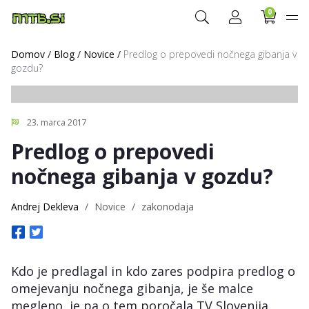
0
Domov
/
Blog
/
Novice
/
Predlog o prepovedi nočnega gibanja v
gozdu?
23. marca 2017
Predlog o prepovedi
nočnega gibanja v gozdu?
Andrej Dekleva
/
Novice
/
zakonodaja
Kdo je predlagal in kdo zares podpira predlog o
omejevanju nočnega gibanja, je še malce
megleno, je pa o tem poročala TV Slovenija.