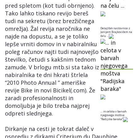
pred spletom (kot tudi obrnjeno).
Tako lahko tiskano revijo bereš
tudi na sekretu (brez brezžičnega
omrežja). Žal revija naročnika ne
Detajlček naslovnice z
Janijem Brajkovičem na
najde na dopustu, a se je toliko
čelu …
lepše vrniti domov in v nabiralniku
poleg računov najti tudi najnovejšo
številko, četudi s kakšnim tednom
zamude. V brlogu mtb.si sta tako iz
nabiralnika te dni hkrati štrlela
“2010 Photo Annual ” ameriške
revije Bike in novi Bicikel(.com). Že
zaradi profesionalnosti in
domoljubja je bilo treba najprej
… in celota v barvah
odpreti slednjega.
njegovega moštva
“Radijska baraka”
Dirkanje na cesti je tokrat daleč v
ospredju z dirkami Criterium du Dauphine,