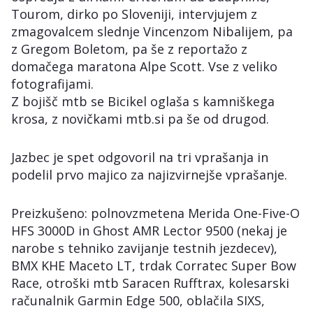
Tourom, dirko po Sloveniji, intervjujem z
zmagovalcem slednje Vincenzom Nibalijem, pa
z Gregom Boletom, pa še z reportažo z
domačega maratona Alpe Scott. Vse z veliko
fotografijami.
Z bojišč mtb se Bicikel oglaša s kamniškega
krosa, z novičkami mtb.si pa še od drugod.
Jazbec je spet odgovoril na tri vprašanja in
podelil prvo majico za najizvirnejše vprašanje.
Preizkušeno: polnovzmetena Merida One-Five-O
HFS 3000D in Ghost AMR Lector 9500 (nekaj je
narobe s tehniko zavijanje testnih jezdecev),
BMX KHE Maceto LT, trdak Corratec Super Bow
Race, otroški mtb Saracen Rufftrax, kolesarski
računalnik Garmin Edge 500, oblačila SIXS,