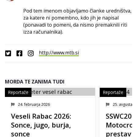
Pod tem imenom objavljamo članke uredništva,
za katere ni pomembno, kdo jih je napisal
(ponavadi to pomeni, da nismo premaknili riti
izza računalnika).
http://www.mtb.si
MORDA TE ZANIMA TUDI
Reportaže
Reportaže
24. februarja 2026
25. avgusta 2
Veseli Rabac 2026:
SSWC2024
Sonce, jugo, burja,
Motocross
sonce
prestav v