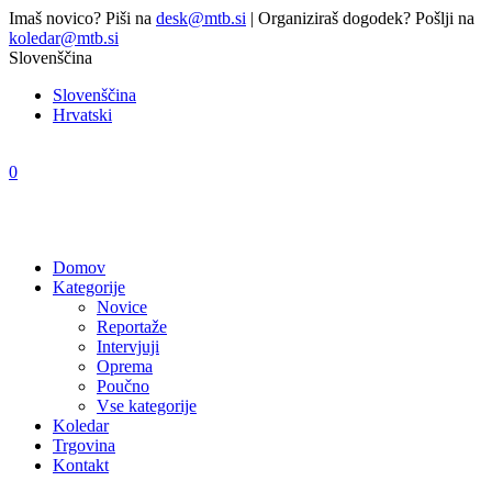
Imaš novico? Piši na
desk@mtb.si
| Organiziraš dogodek? Pošlji na
koledar@mtb.si
Slovenščina
Slovenščina
Hrvatski
0
Domov
Kategorije
Novice
Reportaže
Intervjuji
Oprema
Poučno
Vse kategorije
Koledar
Trgovina
Kontakt