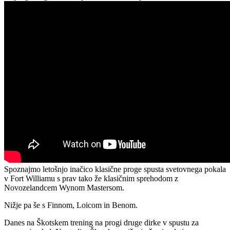
Spoznajmo letošnjo inačico klasične proge spusta svetovnega pokala
v Fort Williamu s prav tako že klasičnim sprehodom z
Novozelandcem Wynom Mastersom.
Nižje pa še s Finnom, Loicom in Benom.
Danes na Škotskem trening na progi druge dirke v spustu za