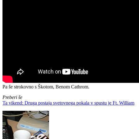
Pa še strokovno s Škotom, Benom Cathrom.
Preberi še
Ta vikend: Druga postaja svetovnega pokala v spustu je Ft. William