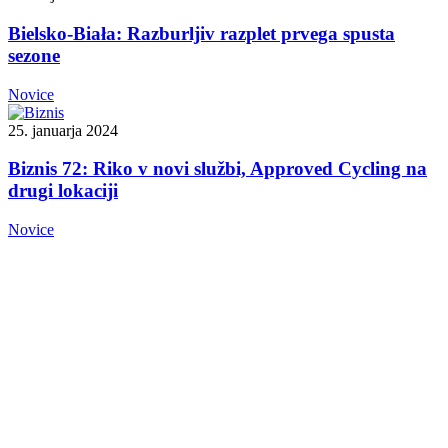
Bielsko-Biała: Razburljiv razplet prvega spusta
sezone
Novice
25. januarja 2024
Biznis 72: Riko v novi službi, Approved Cycling na
drugi lokaciji
Novice