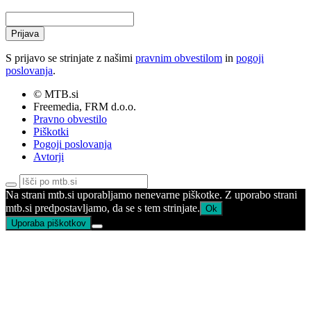
Prijava
S prijavo se strinjate z našimi
pravnim obvestilom
in
pogoji
poslovanja
.
© MTB.si
Freemedia, FRM d.o.o.
Pravno obvestilo
Piškotki
Pogoji poslovanja
Avtorji
Na strani mtb.si uporabljamo nenevarne piškotke. Z uporabo strani
mtb.si predpostavljamo, da se s tem strinjate.
Ok
Uporaba piškotkov