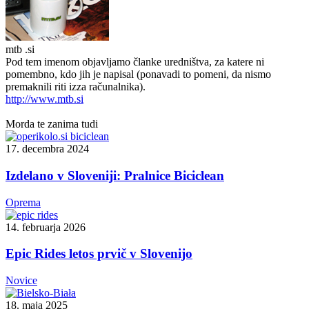
mtb .si
Pod tem imenom objavljamo članke uredništva, za katere ni
pomembno, kdo jih je napisal (ponavadi to pomeni, da nismo
premaknili riti izza računalnika).
http://www.mtb.si
Morda te zanima tudi
17. decembra 2024
Izdelano v Sloveniji: Pralnice Biciclean
Oprema
14. februarja 2026
Epic Rides letos prvič v Slovenijo
Novice
18. maja 2025