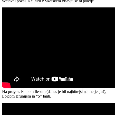
svetovni pokal. Ne, tudi v Škotskem višavju še ni poletje.
Na progo s Finnom Ilesom (danes je bil najhitrejši na merjenju!),
Loicom Brunijem in “S” fanti.