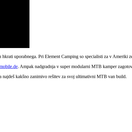
 hkrati uporabnega. Pri Element Camping so specialisti za v Ameriki zel
mobile.de
. Ampak nadgradnja v super modularni MTB kamper zagotovo 
a najdeš kakšno zanimivo rešitev za svoj ultimativni MTB van build.