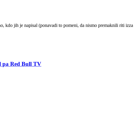
kdo jih je napisal (ponavadi to pomeni, da nismo premaknili riti izza 
l pa Red Bull TV