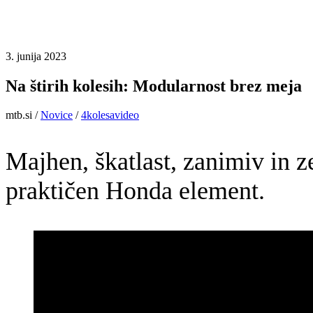
3. junija 2023
Na štirih kolesih: Modularnost brez meja
mtb.si
/
Novice
/
4kolesa
video
Majhen, škatlast, zanimiv in 
praktičen Honda element.