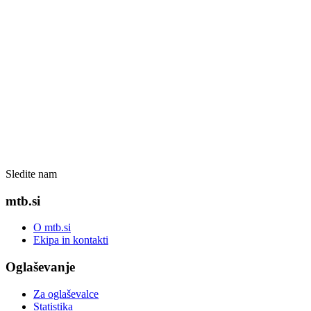
Sledite nam
mtb.si
O mtb.si
Ekipa in kontakti
Oglaševanje
Za oglaševalce
Statistika