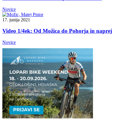
Novice
17. junija 2021
Video 1/4ek: Od Možica do Pohorja in naprej
Novice