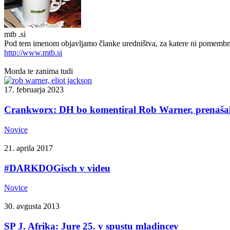
mtb .si
Pod tem imenom objavljamo članke uredništva, za katere ni pomembno, 
http://www.mtb.si
Morda te zanima tudi
17. februarja 2023
Crankworx: DH bo komentiral Rob Warner, prenaša
Novice
21. aprila 2017
#DARKDOGisch v videu
Novice
30. avgusta 2013
SP J. Afrika: Jure 25. v spustu mladincev