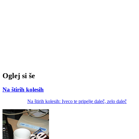
Oglej si še
Na štirih kolesih
Na štirih kolesih: Iveco te pripelje daleč, zelo daleč