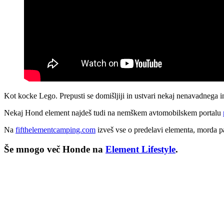
Kot kocke Lego. Prepusti se domišljiji in ustvari nekaj nenavadnega in
Nekaj Hond element najdeš tudi na nemškem avtomobilskem portalu
Na
fifthelementcamping.com
izveš vse o predelavi elementa, morda p
Še mnogo več Honde na
Element Lifestyle
.