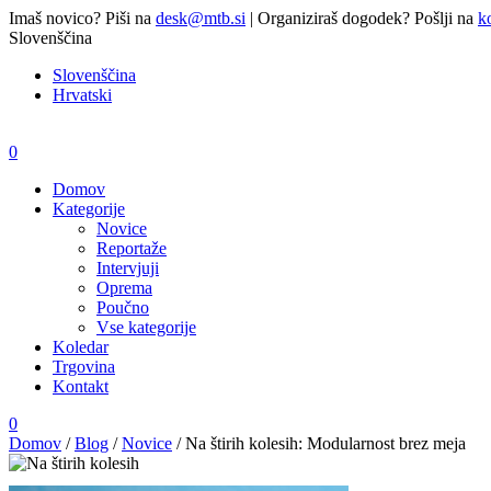
Imaš novico? Piši na
desk@mtb.si
| Organiziraš dogodek? Pošlji na
k
Slovenščina
Slovenščina
Hrvatski
0
Domov
Kategorije
Novice
Reportaže
Intervjuji
Oprema
Poučno
Vse kategorije
Koledar
Trgovina
Kontakt
0
Domov
/
Blog
/
Novice
/
Na štirih kolesih: Modularnost brez meja