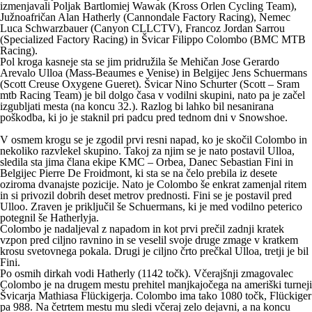
izmenjavali Poljak Bartlomiej Wawak (Kross Orlen Cycling Team),
Južnoafričan Alan Hatherly (Cannondale Factory Racing), Nemec
Luca Schwarzbauer (Canyon CLLCTV), Francoz Jordan Sarrou
(Specialized Factory Racing) in Švicar Filippo Colombo (BMC MTB
Racing).
Pol kroga kasneje sta se jim pridružila še Mehičan Jose Gerardo
Arevalo Ulloa (Mass-Beaumes e Venise) in Belgijec Jens Schuermans
(Scott Creuse Oxygene Gueret). Švicar Nino Schurter (Scott – Sram
mtb Racing Team) je bil dolgo časa v vodilni skupini, nato pa je začel
izgubljati mesta (na koncu 32.). Razlog bi lahko bil nesanirana
poškodba, ki jo je staknil pri padcu pred tednom dni v Snowshoe.
V osmem krogu se je zgodil prvi resni napad, ko je skočil Colombo in
nekoliko razvlekel skupino. Takoj za njim se je nato postavil Ulloa,
sledila sta jima člana ekipe KMC – Orbea, Danec Sebastian Fini in
Belgijec Pierre De Froidmont, ki sta se na čelo prebila iz desete
oziroma dvanajste pozicije. Nato je Colombo še enkrat zamenjal ritem
in si privozil dobrih deset metrov prednosti. Fini se je postavil pred
Ulloo. Zraven je priključil še Schuermans, ki je med vodilno peterico
potegnil še Hatherlyja.
Colombo
je
nadaljeval
z napadom in
kot prvi prečil zadnji kratek
vzpon pred ciljno ravnino in
se veselil svoje druge zmage v kratkem
krosu svetovnega pokala
. Drugi je ciljno črto prečkal Ulloa, tretji je bil
Fini.
Po
osmih
dirkah
vodi
Hatherly
(1142 točk). Včerajšnji zmagovalec
Colombo je na drugem mestu prehitel manjkajočega na ameriški turneji
Švicarja Mathiasa Flückigerja. Colombo ima tako 1080 točk, Flückiger
pa 988. Na četrtem mestu mu sledi včeraj zelo dejavni, a na koncu