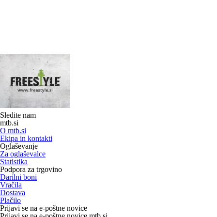
Sledite nam
mtb.si
O mtb.si
Ekipa in kontakti
Oglaševanje
Za oglaševalce
Statistika
Podpora za trgovino
Darilni boni
Vračila
Dostava
Plačilo
Prijavi se na e-poštne novice
Prijavi se na e-poštne novice mtb.si.