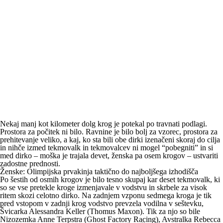
Nekaj manj kot kilometer dolg krog je potekal po travnati podlagi.
Prostora za počitek ni bilo. Ravnine je bilo bolj za vzorec, prostora za
prehitevanje veliko, a kaj, ko sta bili obe dirki izenačeni skoraj do cilja
in nihče izmed tekmovalk in tekmovalcev ni mogel “pobegniti” in si
med dirko – moška je trajala devet, ženska pa osem krogov – ustvariti
zadostne prednosti.
Ženske: Olimpijska prvakinja taktično do najboljšega izhodišča
Po šestih od osmih krogov je bilo tesno skupaj kar deset tekmovalk, ki
so se vse pretekle kroge izmenjavale v vodstvu in skrbele za visok
ritem skozi celotno dirko. Na zadnjem vzponu sedmega kroga je tik
pred vstopom v zadnji krog vodstvo prevzela vodilna v seštevku,
Švicarka Alessandra Keller (Thomus Maxon). Tik za njo so bile
Nizozemka Anne Terpstra (Ghost Factory Racing), Avstralka Rebecca