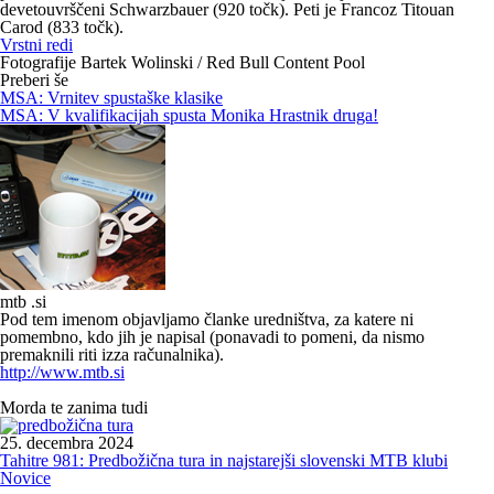
devetouvrščeni Schwarzbauer (920 točk). Peti je Francoz Titouan
Carod (833 točk).
Vrstni redi
Fotografije Bartek Wolinski / Red Bull Content Pool
Preberi še
MSA: Vrnitev spustaške klasike
MSA: V kvalifikacijah spusta Monika Hrastnik druga!
mtb .si
Pod tem imenom objavljamo članke uredništva, za katere ni
pomembno, kdo jih je napisal (ponavadi to pomeni, da nismo
premaknili riti izza računalnika).
http://www.mtb.si
Morda te zanima tudi
25. decembra 2024
Tahitre 981: Predbožična tura in najstarejši slovenski MTB klubi
Novice