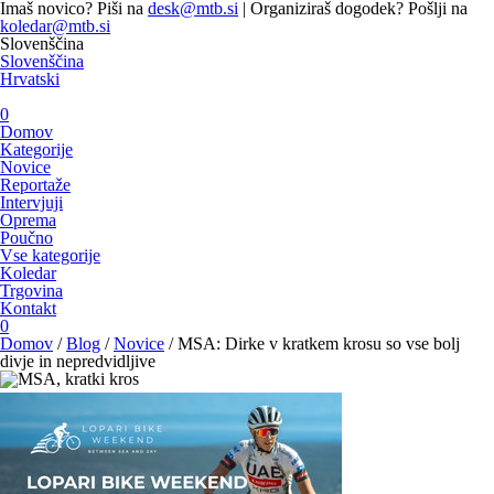
Imaš novico? Piši na
desk@mtb.si
| Organiziraš dogodek? Pošlji na
koledar@mtb.si
Slovenščina
Slovenščina
Hrvatski
0
Domov
Kategorije
Novice
Reportaže
Intervjuji
Oprema
Poučno
Vse kategorije
Koledar
Trgovina
Kontakt
0
Domov
/
Blog
/
Novice
/
MSA: Dirke v kratkem krosu so vse bolj
divje in nepredvidljive