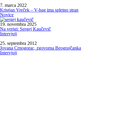
7. marca 2022
Kristjan Vreček – V-bag ima spletno stran
Novice
19. novembra 2025
Na verigi: Sergej Kaučevič
Intervjuji
25. septembra 2012
Jovana Crnogorac, zgovorna Beograjčanka
Intervjuji