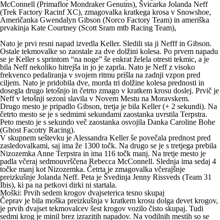
McConnell (Primaflor Mondraker Genuins), Švicarka Jolanda Neff
(Trek Factory Racinf XC), zmagovalka kratkega krosa v Snowshoe,
Američanka Gwendalyn Gibson (Norco Factory Team) in ameriška
prvakinja Kate Courtney (Scott Sram mtb Racing Team),
Nato je prvi resni napad izvedla Keller. Sledili sta ji Nefff in Gibson.
Ostale tekmovalke so zaostale za dve dolžini kolesa. Po prvem napadu
se je Keller s sprintom “na noge” še enkrat želela otresti tekmic, a je
bila Neff nekoliko hitrejša in jo je zaprla. Nato je
Neff
z visoko
frekvenco pedaliranja v svojem ritmu prišla na zadnji vzpon pred
ciljem. Nato je pridobila dve, morda tri dolžine kolesa prednosti in
dosegla drugo letošnjo in četrto zmago v kratkem krosu dosle
j. Prvič je
Neff v letošnji sezoni slavila v Novem Mestu na Moravskem.
Drugo
mesto je pripadlo
Gibson
,
tretja
je bila
Keller
(+ 2 sekundi). Na
četrto mesto se je s sedmimi sekundami zaostanka uvrstila Terpstra.
Peto mesto je s sekundo več zaostanka osvojila Danka Caroline Bohe
(Ghost Facotry Racing).
V skupnem seštevku je Alessandra Keller še povečala prednost pred
zasledovalkami
, saj ima že 1300 točk. Na drugo se je s tretjega prebila
Nizozemka Anne Terpstra in ima 116 točk manj. Na tretje mesto je
padla včeraj sedmouvrščena Rebecca McConnell. Slednja ima sedaj 4
točke manj kot Nizozemka. Četrta je zmagovalka včerajšnje
preizkušnje Jolanda Neff. Peta je Švedinja Jenny Rissveds (Team 31
Ibis), ki pa na petkovi dirki ni startala.
Moški: Prvih sedem krogov dvajseterica tesno skupaj
Čeprav je bila
moška preizkušnja v kratkem krosu dolga devet krogov
,
je
prvih dvajset tekmovalcev šest krogov vozilo čisto skupaj
. Tudi
sedmi krog je minil brez izrazitih napadov
. Na vodilnih mestih so se