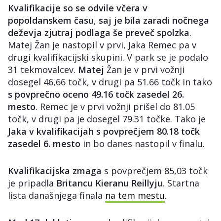
Kvalifikacije so se odvile včera v
popoldanskem času
,
saj je bila zaradi nočnega
deževja zjutraj podlaga še preveč spolzka
.
Matej Žan je nastopil v prvi, Jaka Remec pa v
drugi kvalifikacijski skupini. V park se je podalo
31 tekmovalcev.
Matej
Žan je v prvi vožnji
dosegel 46,66 točk, v drugi pa 51.66 točk in tako
s povprečno oceno 49.16 točk zasedel 26.
mesto
. Remec je v prvi vožnji prišel do 81.05
točk, v drugi pa je dosegel 79.31 točke. Tako je
Jaka v kvalifikacijah s povprečjem 80.18 točk
zasedel 6. mesto
in bo danes nastopil v finalu.
Kvalifikacijska zmaga
s povprečjem 85,03 točk
je pripadla
Britancu Kieranu Reillyju
. Startna
lista današnjega finala
na tem mestu
.