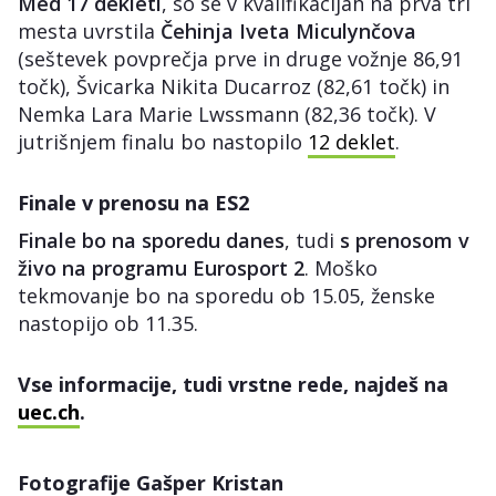
Med 17 dekleti
, so se v kvalifikacijah na prva tri
mesta uvrstila
Čehinja Iveta Miculynčova
(seštevek povprečja prve in druge vožnje 86,91
točk), Švicarka Nikita Ducarroz (82,61 točk) in
Nemka Lara Marie Lwssmann (82,36 točk). V
jutrišnjem finalu bo nastopilo
12 deklet
.
Finale v prenosu na ES2
Finale bo na sporedu
danes
, tudi
s prenosom v
živo na programu Eurosport 2
. Moško
tekmovanje bo na sporedu ob 15.05, ženske
nastopijo ob 11.35.
Vse informacije, tudi vrstne rede, najdeš na
uec.ch
.
Fotografije Gašper Kristan