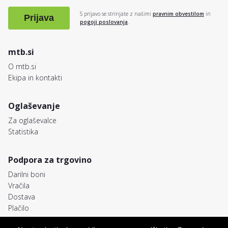
S prijavo se strinjate z našimi
pravnim obvestilom
in
Prijava
pogoji poslovanja
.
mtb.si
O mtb.si
Ekipa in kontakti
Oglaševanje
Za oglaševalce
Statistika
Podpora za trgovino
Darilni boni
Vračila
Dostava
Plačilo