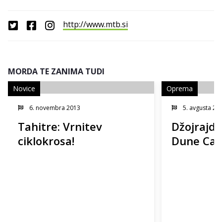
http://www.mtb.si
MORDA TE ZANIMA TUDI
Novice
Oprema
6. novembra 2013
5. avgusta 20
Tahitre: Vrnitev
Džojrajd
ciklokrosa!
Dune Car