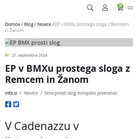
0
Domov
/
Blog
/
Novice
/
EP v BMXu prostega sloga z Remcem
in Žanom
21. septembra 2024
EP v BMXu prostega sloga z
Remcem in Žanom
mtb.si
/
Novice
/
bmx prosti slog
evropsko prvenstvo
V Cadenazzu v