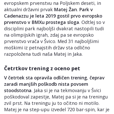
evropskem prvenstvu na Poljskem deseti, in
aktualni državni prvak
Matej Žan
.
Park v
Cadenazzu je leta 2019 gostil prvo evropsko
prvenstvo v BMXu prostega sloga
. Odtlej so v
disciplini park najboljši dvakrat nastopili tudi
na olimpijskih igrah, zdaj pa se evropsko
prvenstvo vrača v Švico. Med 31 najboljšimi
moškimi iz petnajstih držav sta odlično
razpoložena tudi naša Matej in Jaka.
Četrtkov trening z oceno pet
V četrtek sta opravila odličen trening
,
čeprav
zaradi manjših poškodb nista povsem
stoodstotna
. Jaka si je na tekmovanju v Švici
poškodoval zapestje, Matej pa si je na treningu
zvil prst. Na treningu ju to očitno ni motilo.
Matej je na step-upu izvedel 720 bar-spin, kar je