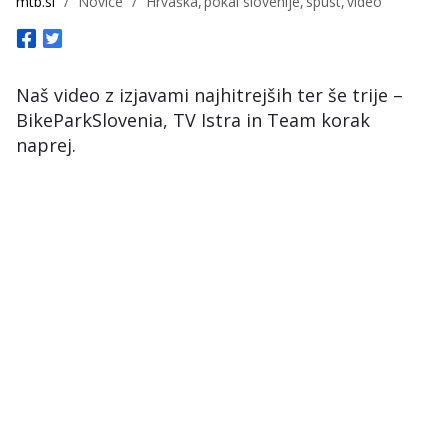
mtb.si
/
Novice
/
Hrvaška
pokal slovenije
spust
video
Naš video z izjavami najhitrejših ter še trije –
BikeParkSlovenia, TV Istra in Team korak
naprej.