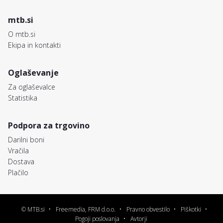
mtb.si
O mtb.si
Ekipa in kontakti
Oglaševanje
Za oglaševalce
Statistika
Podpora za trgovino
Darilni boni
Vračila
Dostava
Plačilo
© MTB.si
Freemedia, FRM d.o.o.
Pravno obvestilo
Piškotki
Pogoji poslovanja
Avtorji