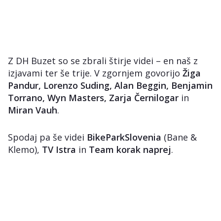
Z DH Buzet so se zbrali štirje videi – en naš z
izjavami ter še trije. V zgornjem govorijo
Žiga
Pandur, Lorenzo Suding, Alan Beggin, Benjamin
Torrano, Wyn Masters, Zarja Černilogar
in
Miran Vauh
.
Spodaj pa še videi
BikeParkSlovenia
(Bane &
Klemo),
TV Istra
in
Team korak naprej
.