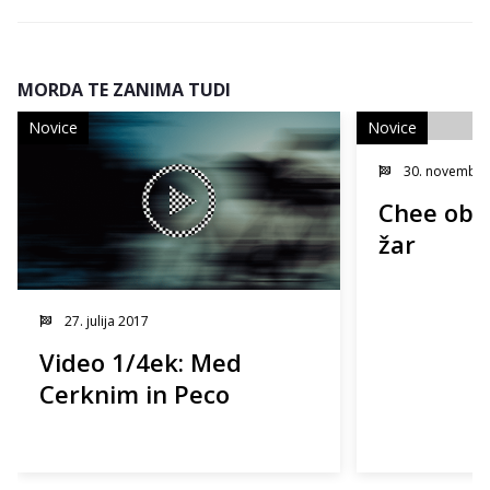
MORDA TE ZANIMA TUDI
Novice
Novice
30. novembra
Chee obož
žar
27. julija 2017
Video 1/4ek: Med
Cerknim in Peco