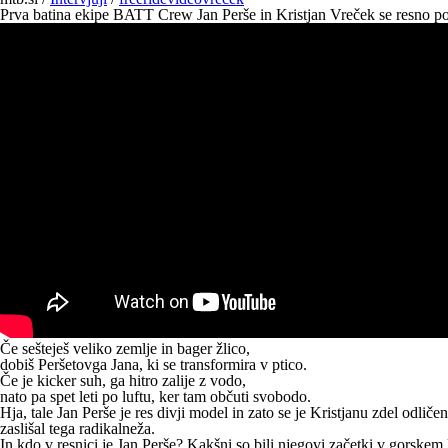
Prva batina ekipe BATT Crew Jan Perše in Kristjan Vreček se resno pogo
Če sešteješ veliko zemlje in bager žlico,
dobiš Peršetovga Jana, ki se transformira v ptico.
Če je kicker suh, ga hitro zalije z vodo,
nato pa spet leti po luftu, ker tam občuti svobodo.
Hja, tale
Jan Perše je res divji model in zato se je Kristjanu zdel odlič
zaslišal tega radikalneža.
In kdo v resnici je Jan Perše? Kakšni so bili njegovi začetki v gorskem 