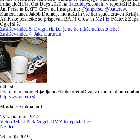
Prihajajoči Flat Out Days 2020
na
flatoutdays.com
in v reportaži Bike
Jan Perše in BATT Crew na Instagramu
:
@janperse
,
@battcrew
.
Kamera Janez Jakob Dremelj, montaža in vse kar spada zraven Kristja
Arhivske posnetke so prispevali BATT Crew in
MZPix
(Matevž Zupan
Oglej si še
Zasliševalnica 5: Dvigni rit, ker je ne bo nihče namesto tebe!
Zasliševalnica 4: Jaka Hartman
mtb .si
Pod tem imenom objavljamo članke uredništva, za katere ni pomembno, k
http://www.mtb.si
Morda te zanima tudi
25. septembra 2014
Video 1/4ek: Park Vogel, BMX kamp Maribor …
Novice
26. junija 2019