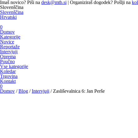
Imaš novico? Piši na
desk@mtb.si
| Organiziraš dogodek? Pošlji na
ko
Slovenščina
Slovenščina
Hrvatski
0
Domov
Kategorije
Novice
Reportaže
Intervjuji
Oprema
Poučno
Vse kategorije
Koledar
Trgovina
Kontakt
0
Domov
/
Blog
/
Intervjuji
/
Zasliševalnica 6: Jan Perše