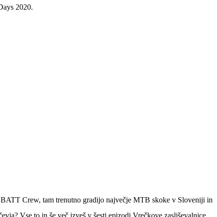
 Days 2020.
o BATT Crew, tam trenutno gradijo največje MTB skoke v Sloveniji in
čevja? Vse to in še več izveš v šesti epizodi Vrečkove zasliševalnice.