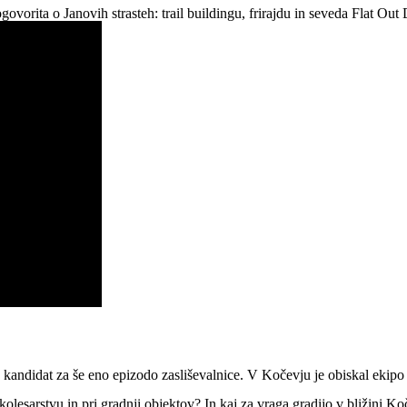
vorita o Janovih strasteh: trail buildingu, frirajdu in seveda Flat Out
en kandidat za še eno epizodo zasliševalnice
. V Kočevju je obiskal ekip
kolesarstvu in pri gradnji objektov? In kaj za vraga gradijo v bližini Ko