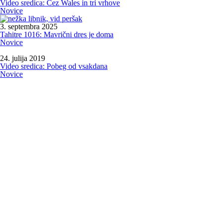
Video sredica: Čez Wales in tri vrhove
Novice
3. septembra 2025
Tahitre 1016: Mavrični dres je doma
Novice
24. julija 2019
Video sredica: Pobeg od vsakdana
Novice