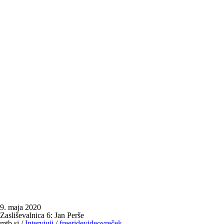
9. maja 2020
Zasliševalnica 6: Jan Perše
mtb.si
/
Intervjuji
/
freeride
video
vreček