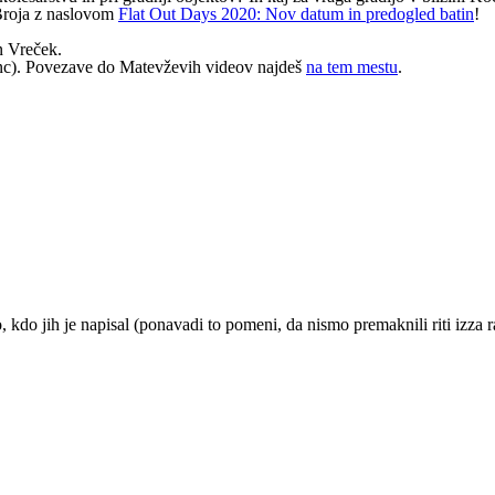
Broja z naslovom
Flat Out Days 2020: Nov datum in predogled batin
!
n Vreček.
c). Povezave do Matevževih videov najdeš
na tem mestu
.
do jih je napisal (ponavadi to pomeni, da nismo premaknili riti izza r