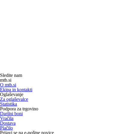
Sledite nam
mtb.si
O mtb.si
Ekipa in kontakti
Oglaševanje
Za oglaševalce
Statistika
Podpora za trgovino
Darilni boni
Vračila
Dostava
Plačilo
Prijavi se na e-poštne novice