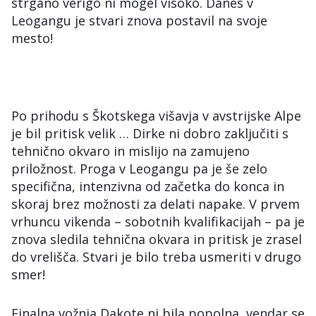
strgano verigo ni mogel visoko. Danes v
Leogangu je stvari znova postavil na svoje
mesto!
Po prihodu s Škotskega višavja v avstrijske Alpe
je bil pritisk velik … Dirke ni dobro zaključiti s
tehnično okvaro in mislijo na zamujeno
priložnost. Proga v Leogangu pa je še zelo
specifična, intenzivna od začetka do konca in
skoraj brez možnosti za delati napake. V prvem
vrhuncu vikenda – sobotnih kvalifikacijah – pa je
znova sledila tehnična okvara in pritisk je zrasel
do vrelišča. Stvari je bilo treba usmeriti v drugo
smer!
Finalna vožnja Dakote ni bila popolna, vendar se