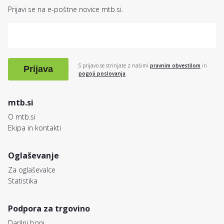
Prijavi se na e-poštne novice mtb.si.
S prijavo se strinjate z našimi
pravnim obvestilom
in
Prijava
pogoji poslovanja
.
mtb.si
O mtb.si
Ekipa in kontakti
Oglaševanje
Za oglaševalce
Statistika
Podpora za trgovino
Darilni boni