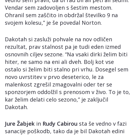
vedno sem pravil, da bi rad bil ali peti ali sedmi.
Vendar sem zadovoljen s šestim mestom.
Ohranil sem zaščito in obdržal številko 9 na
svojem kolesu,” je še povedal Norton.
Dakotah si zasluži pohvale na nov odličen
rezultat, prav stalnost pa je tudi eden izmed
osnovnih ciljev sezone. “Na vsaki dirki želim biti
hiter, ne samo na eni ali dveh. Bolj kot vse
ostalo si želim biti stalno pri vrhu. Dosegel sem
novo uvrstitev v prvo deseterico, le za
malenkost zgrešil zmagovalni oder ter se
sponzorjem oddolžil s prenosom v živo. To je to,
kar želim delati celo sezono,” je zaključil
Dakotah.
Jure Žabjek
in
Rudy Cabirou
sta še vedno v fazi
sanacije poškodb, tako da je bil Dakotah edini