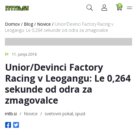
0
Domov
/
Blog
/
Novice
/
Unior/Devinci Factory Racing v
Leogangu: Le 0,264 sekunde od odra za zmagovalce
11. junija 2018
Unior/Devinci Factory
Racing v Leogangu: Le 0,264
sekunde od odra za
zmagovalce
mtb.si
/
Novice
/
svetovni pokal
spust