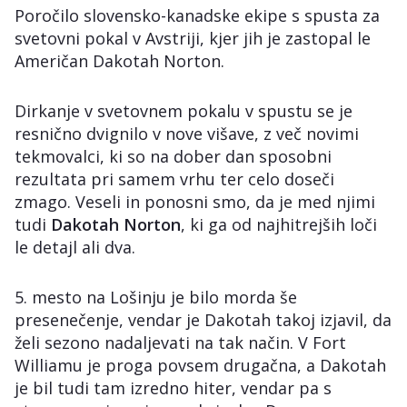
Poročilo slovensko-kanadske ekipe s spusta za
svetovni pokal v Avstriji, kjer jih je zastopal le
Američan Dakotah Norton.
Dirkanje v svetovnem pokalu v spustu se je
resnično dvignilo v nove višave, z več novimi
tekmovalci, ki so na dober dan sposobni
rezultata pri samem vrhu ter celo doseči
zmago. Veseli in ponosni smo, da je med njimi
tudi
Dakotah Norton
, ki ga od najhitrejših loči
le detajl ali dva.
5. mesto na Lošinju je bilo morda še
presenečenje, vendar je Dakotah takoj izjavil, da
želi sezono nadaljevati na tak način. V Fort
Williamu je proga povsem drugačna, a Dakotah
je bil tudi tam izredno hiter, vendar pa s