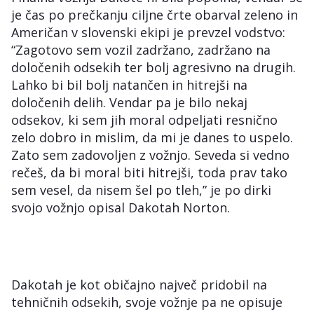
je čas po prečkanju ciljne črte obarval zeleno in
Američan v slovenski ekipi je prevzel vodstvo:
“Zagotovo sem vozil zadržano, zadržano na
določenih odsekih ter bolj agresivno na drugih.
Lahko bi bil bolj natančen in hitrejši na
določenih delih. Vendar pa je bilo nekaj
odsekov, ki sem jih moral odpeljati resnično
zelo dobro in mislim, da mi je danes to uspelo.
Zato sem zadovoljen z vožnjo. Seveda si vedno
rečeš, da bi moral biti hitrejši, toda prav tako
sem vesel, da nisem šel po tleh,” je po dirki
svojo vožnjo opisal Dakotah Norton.
Dakotah je kot običajno največ pridobil na
tehničnih odsekih, svoje vožnje pa ne opisuje