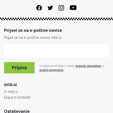
Prijavi se na e-poštne novice
Prijavi se na e-poštne novice mtb.si.
S prijavo se strinjate z našimi
pravnim obvestilom
in
Prijava
pogoji poslovanja
.
mtb.si
O mtb.si
Ekipa in kontakti
Oglaševanje