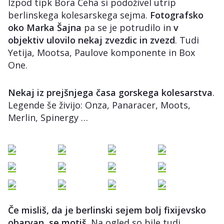
Izpod tipk Bora Čeha si podoživel utrip
berlinskega kolesarskega sejma.
Fotografsko
oko Marka Šajna
pa se je potrudilo in
v
objektiv ulovilo nekaj zvezdic in zvezd
. Tudi
Yetija, Mootsa, Paulove komponente in Box
One.
Nekaj iz prejšnjega časa gorskega kolesarstva
.
Legende še živijo: Onza, Panaracer, Moots,
Merlin, Spinergy …
Če misliš, da je berlinski sejem bolj fixijevsko
obarvan, se motiš
. Na ogled so bile tudi