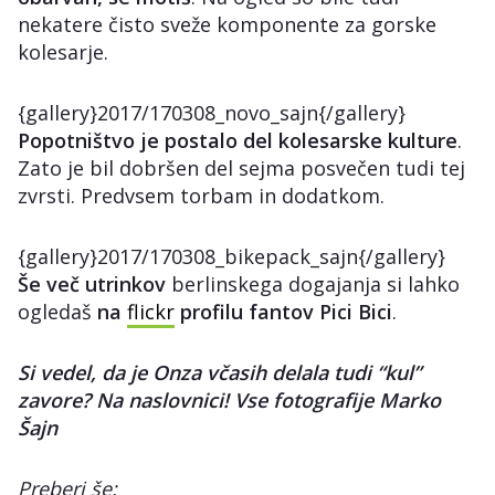
nekatere čisto sveže komponente za gorske
kolesarje.
{gallery}2017/170308_novo_sajn{/gallery}
Popotništvo je postalo del kolesarske kulture
.
Zato je bil dobršen del sejma posvečen tudi tej
zvrsti. Predvsem torbam in dodatkom.
{gallery}2017/170308_bikepack_sajn{/gallery}
Še več utrinkov
berlinskega dogajanja si lahko
ogledaš
na
flickr
profilu fantov Pici Bici
.
Si vedel, da je Onza včasih delala tudi “kul”
zavore? Na naslovnici! Vse fotografije Marko
Šajn
Preberi še: