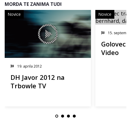
MORDA TE ZANIMA TUDI
Novice
Novice
15. septembr
Golovec tr
Video
19. aprila 2012
DH Javor 2012 na
Trbowle TV