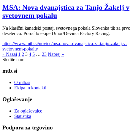
MSA: Nova dvanajstica za Tanjo Žakelj v
svetovnem pokalu
Na klasični kanadski postaji svetovnega pokala Slovenka tik za prvo
deseterico. Poročilo ekipe Unior/Devinci Factory Racing.
https://www.mtb.si/novice/msa-nova-dvanajstica-za-tanjo-zakelj-v-
svetovnem-pokalu/
« Nazaj
1
2
3
4
5
…
23
Naprej »
Sledite nam
mtb.si
O mtb.si
Ekipa in kontakti
Oglaševanje
Za oglaševalce
Statistika
Podpora za trgovino