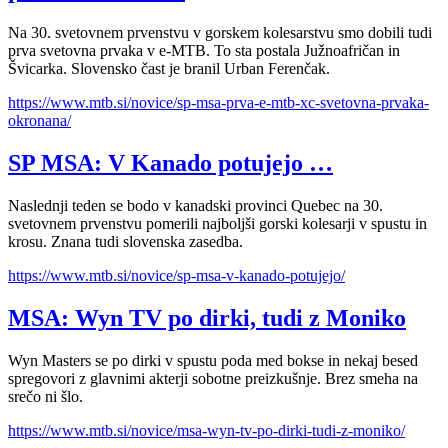
Na 30. svetovnem prvenstvu v gorskem kolesarstvu smo dobili tudi
prva svetovna prvaka v e-MTB. To sta postala Južnoafričan in
Švicarka. Slovensko čast je branil Urban Ferenčak.
https://www.mtb.si/novice/sp-msa-prva-e-mtb-xc-svetovna-prvaka-
okronana/
SP MSA: V Kanado potujejo …
Naslednji teden se bodo v kanadski provinci Quebec na 30.
svetovnem prvenstvu pomerili najboljši gorski kolesarji v spustu in
krosu. Znana tudi slovenska zasedba.
https://www.mtb.si/novice/sp-msa-v-kanado-potujejo/
MSA: Wyn TV po dirki, tudi z Moniko
Wyn Masters se po dirki v spustu poda med bokse in nekaj besed
spregovori z glavnimi akterji sobotne preizkušnje. Brez smeha na
srečo ni šlo.
https://www.mtb.si/novice/msa-wyn-tv-po-dirki-tudi-z-moniko/