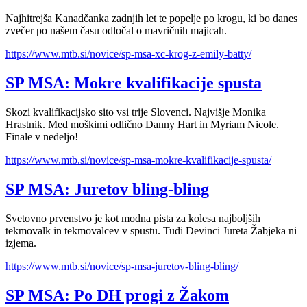
Najhitrejša Kanadčanka zadnjih let te popelje po krogu, ki bo danes
zvečer po našem času odločal o mavričnih majicah.
https://www.mtb.si/novice/sp-msa-xc-krog-z-emily-batty/
SP MSA: Mokre kvalifikacije spusta
Skozi kvalifikacijsko sito vsi trije Slovenci. Najvišje Monika
Hrastnik. Med moškimi odlično Danny Hart in Myriam Nicole.
Finale v nedeljo!
https://www.mtb.si/novice/sp-msa-mokre-kvalifikacije-spusta/
SP MSA: Juretov bling-bling
Svetovno prvenstvo je kot modna pista za kolesa najboljših
tekmovalk in tekmovalcev v spustu. Tudi Devinci Jureta Žabjeka ni
izjema.
https://www.mtb.si/novice/sp-msa-juretov-bling-bling/
SP MSA: Po DH progi z Žakom