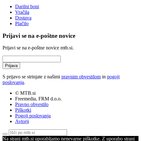
Darilni boni
Vračila
Dostava
Plačilo
Prijavi se na e-poštne novice
Prijavi se na e-poštne novice mtb.si.
Prijava
S prijavo se strinjate z našimi
pravnim obvestilom
in
pogoji
poslovanja
.
© MTB.si
Freemedia, FRM d.o.o.
Pravno obvestilo
Piškotki
Pogoji poslovanja
Avtorji
Na strani mtb.si uporabljamo nenevarne piškotke. Z uporabo strani