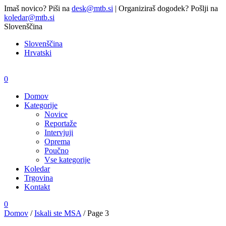
Imaš novico? Piši na
desk@mtb.si
| Organiziraš dogodek? Pošlji na
koledar@mtb.si
Slovenščina
Slovenščina
Hrvatski
0
Domov
Kategorije
Novice
Reportaže
Intervjuji
Oprema
Poučno
Vse kategorije
Koledar
Trgovina
Kontakt
0
Domov
/
Iskali ste MSA
/
Page 3