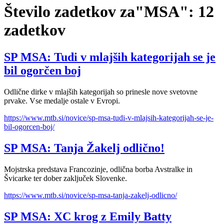
Število zadetkov za"MSA":
12
zadetkov
SP MSA: Tudi v mlajših kategorijah se je
bil ogorčen boj
Odlične dirke v mlajših kategorijah so prinesle nove svetovne
prvake. Vse medalje ostale v Evropi.
https://www.mtb.si/novice/sp-msa-tudi-v-mlajsih-kategorijah-se-je-
bil-ogorcen-boj/
SP MSA: Tanja Žakelj odlično!
Mojstrska predstava Francozinje, odlična borba Avstralke in
Švicarke ter dober zaključek Slovenke.
https://www.mtb.si/novice/sp-msa-tanja-zakelj-odlicno/
SP MSA: XC krog z Emily Batty