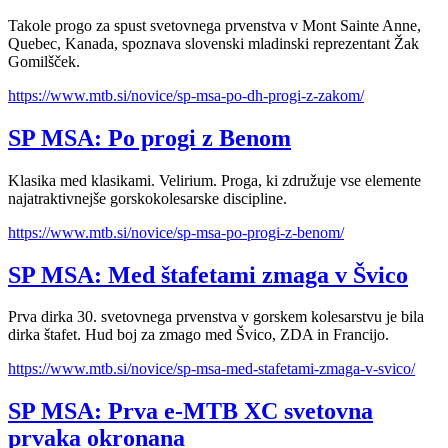
Takole progo za spust svetovnega prvenstva v Mont Sainte Anne,
Quebec, Kanada, spoznava slovenski mladinski reprezentant Žak
Gomilšček.
https://www.mtb.si/novice/sp-msa-po-dh-progi-z-zakom/
SP MSA: Po progi z Benom
Klasika med klasikami. Velirium. Proga, ki združuje vse elemente
najatraktivnejše gorskokolesarske discipline.
https://www.mtb.si/novice/sp-msa-po-progi-z-benom/
SP MSA: Med štafetami zmaga v Švico
Prva dirka 30. svetovnega prvenstva v gorskem kolesarstvu je bila
dirka štafet. Hud boj za zmago med Švico, ZDA in Francijo.
https://www.mtb.si/novice/sp-msa-med-stafetami-zmaga-v-svico/
SP MSA: Prva e-MTB XC svetovna
prvaka okronana