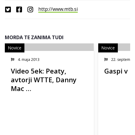
http://www.mtb.si
MORDA TE ZANIMA TUDI
Novice
Novice
4. maja 2013
22. septembr
Video 5ek: Peaty,
Gaspi v K
avtorji WTTE, Danny
Mac …