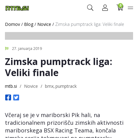
0
Domov
/
Blog
/
Novice
/
Zimska pumptrack liga: Veliki finale
27. januarja 2019
Zimska pumptrack liga:
Veliki finale
mtb.si
/
Novice
/
bmx
pumptrack
Včeraj se je v mariborski Pik hali, na
tradicionalnem prizorišču zimskih aktivnosti
mariborskega BSX Racing Teama, končala