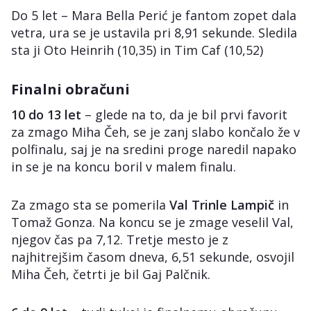
Do 5 let – Mara Bella Perić je fantom zopet dala
vetra, ura se je ustavila pri 8,91 sekunde. Sledila
sta ji Oto Heinrih (10,35) in Tim Caf (10,52)
Finalni obračuni
10 do 13 let
– glede na to, da je bil prvi favorit
za zmago Miha Čeh, se je zanj slabo končalo že v
polfinalu, saj je na sredini proge naredil napako
in se je na koncu boril v malem finalu.
Za zmago sta se pomerila
Val Trinle Lampič
in
Tomaž Gonza. Na koncu se je zmage veselil Val,
njegov čas pa 7,12. Tretje mesto je z
najhitrejšim časom dneva, 6,51 sekunde, osvojil
Miha Čeh, četrti je bil Gaj Palčnik.