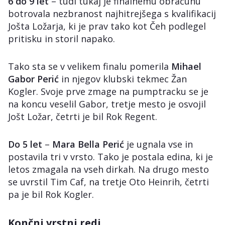
6 do 9 let
– tudi tukaj je finalnemu obračunu
botrovala nezbranost najhitrejšega s kvalifikacij
Jošta Ložarja, ki je prav tako kot Čeh podlegel
pritisku in storil napako.
Tako sta se v velikem finalu pomerila
Mihael
Gabor Perić
in njegov klubski tekmec Žan
Kogler. Svoje prve zmage na pumptracku se je
na koncu veselil Gabor, tretje mesto je osvojil
Jošt Ložar, četrti je bil Rok Regent.
Do 5 let
–
Mara Bella Perić
je ugnala vse in
postavila tri v vrsto. Tako je postala edina, ki je
letos zmagala na vseh dirkah. Na drugo mesto
se uvrstil Tim Caf, na tretje Oto Heinrih, četrti
pa je bil Rok Kogler.
Končni vrstni redi