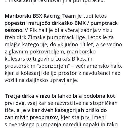
zimska serija tekmovanj na pumptracku.
Mariborski BSX Racing Team
je tudi letos
popestril mirujočo dirkaško BMX / pumptrack
sezono
. V Pik hali je bila včeraj zadnja v nizu
treh dirk Zimske pumptrack lige. Letos le za
mlajše kategorije, do vključno 13 let, a še vedno
z glavnim pokroviteljem, mariborsko
kolesarsko trgovino Luka’s Bikes, in
prostorskim “sponzorjem” – večnamensko halo,
kjer si kolesarji delijo prostor z navdušenci nad
vozili na daljinsko upravljanje.
Tretja dirka v nizu bi lahko bila podobna kot
prvi dve
, vsaj kar se razvrstitve na stopničkah
tiče,
a je v kar dveh kategorijah prišlo do
zanimivih preobratov
, kjer sta prvi imeni
slovenskega pumpanja naredili napaki in tako