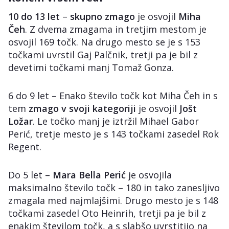
10 do 13 let
–
skupno zmago
je osvojil
Miha
Čeh
. Z dvema zmagama in tretjim mestom je
osvojil 169 točk. Na drugo mesto se je s 153
točkami uvrstil Gaj Palčnik, tretji pa je bil z
devetimi točkami manj Tomaž Gonza.
6 do 9 let – Enako število točk kot Miha Čeh in s
tem
zmago v svoji kategoriji
je osvojil
Jošt
Ložar
. Le točko manj je iztržil Mihael Gabor
Perić, tretje mesto je s 143 točkami zasedel Rok
Regent.
Do 5 let –
Mara Bella Perić
je osvojila
maksimalno število točk – 180 in tako zanesljivo
zmagala med najmlajšimi. Drugo mesto je s 148
točkami zasedel Oto Heinrih, tretji pa je bil z
enakim številom točk, a s slabšo uvrstitijo na