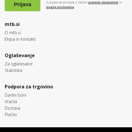
S prijavo se strinjate z našimi
pravnim obvestilom
in
Prijava
pogoji poslovanja
.
mtb.si
O mtb.si
Ekipa in kontakti
Oglaševanje
Za oglaševalce
Statistika
Podpora za trgovino
Darilni boni
Vračila
Dostava
Plačilo