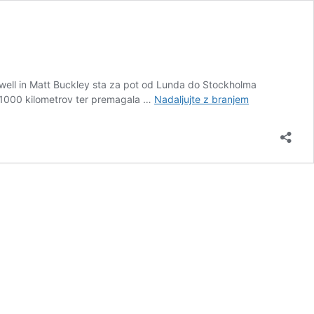
well in Matt Buckley sta za pot od Lunda do Stockholma
Video
ih 1000 kilometrov ter premagala …
Nadaljujte z branjem
sredica:
1000
švedskih
kilometrov