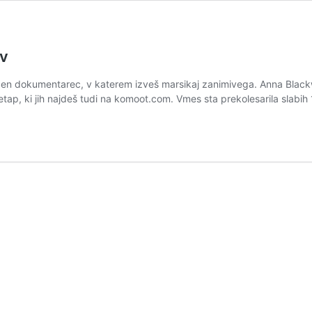
ov
pen dokumentarec, v katerem izveš marsikaj zanimivega. Anna Black
t etap, ki jih najdeš tudi na komoot.com. Vmes sta prekolesarila slab