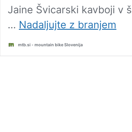
Jaine Švicarski kavboji v 
Video
…
Nadaljujte z branjem
5ek:
Akcija
“pod
mtb.si - mountain bike Slovenija
razno”
+
Peklens
gora