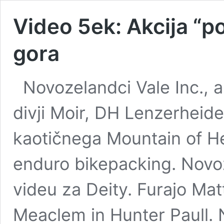
Video 5ek: Akcija “p
gora
Novozelandci Vale Inc., a
divji Moir, DH Lenzerheide
kaotičnega Mountain of He
enduro bikepacking. Novoz
videu za Deity. Furajo Matt
Meaclem in Hunter Paull. 