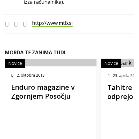
izza računalnika).
http://www.mtb.si
MORDA TE ZANIMA TUDI
Novice
Novice
2. oktobra 2013
23. aprila 2025
Enduro magazine v
Tahitre 9
Zgornjem Posočju
odprejo 