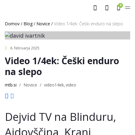
0
Domov
/
Blog
/
Novice
/
Video 1/4ek: Češki enduro na slepo
6. februarja 2025
Video 1/4ek: Češki enduro
na slepo
mtb.si
/
Novice
/
video14ek
video
Dejvid TV na Blinduru,
Ajdovščina, Kranj,