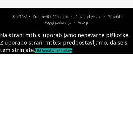
© MTB.si
Freemedia, FRM d.o.o.
Pravno obvestilo
Piškotki
Pogoji poslovanja
Avtorji
Na strani mtb.si uporabljamo nenevarne piškotke.
Z uporabo strani mtb.si predpostavljamo, da se s
tem strinjate.
Ok
Uporaba piškotkov