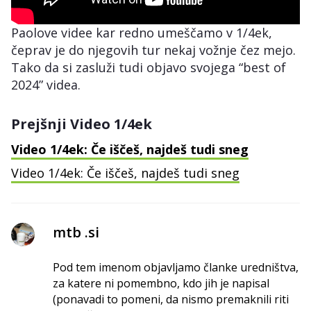
Paolove videe kar redno umeščamo v 1/4ek,
čeprav je do njegovih tur nekaj vožnje čez mejo.
Tako da si zasluži tudi objavo svojega “best of
2024” videa.
Prejšnji Video 1/4ek
Video 1/4ek: Če iščeš, najdeš tudi sneg
Video 1/4ek: Če iščeš, najdeš tudi sneg
mtb .si
Pod tem imenom objavljamo članke uredništva,
za katere ni pomembno, kdo jih je napisal
(ponavadi to pomeni, da nismo premaknili riti