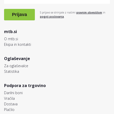
S prijavo se strinjate z našimi
pravnim obvestilom
in
Prijava
pogoji poslovanja
.
mtb.si
O mtb.si
Ekipa in kontakti
Oglaševanje
Za oglaševalce
Statistika
Podpora za trgovino
Darilni boni
Vračila
Dostava
Plačilo