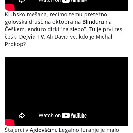
Klubsko mešana, recimo temu pretežno
golovška druščina oktobra na
Blinduru
na
Češkem, enduro dirki “na slepo”. Tu je prvi res
češki
Dejvid TV
. Ali David ve, kdo je Michal
Prokop?
Štajerci v
Ajdovščini
. Legalno furanje je malo