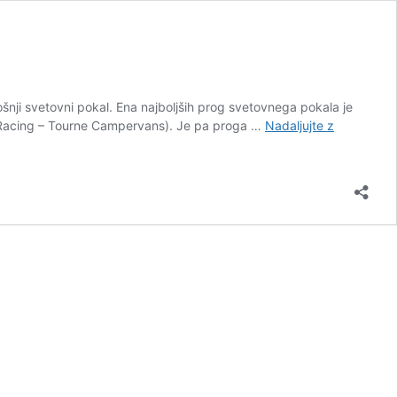
letošnji svetovni pokal. Ena najboljših prog svetovnega pokala je
AON Racing – Tourne Campervans). Je pa proga …
Nadaljujte z