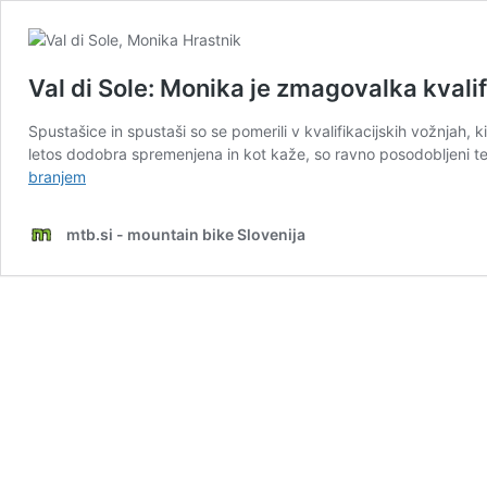
Val di Sole: Monika je zmagovalka kvalif
Spustašice in spustaši so se pomerili v kvalifikacijskih vožnjah, k
letos dodobra spremenjena in kot kaže, so ravno posodobljeni te
Val
branjem
di
Sole:
mtb.si - mountain bike Slovenija
Monika
je
zmagovalka
kvalifikacij
spusta!