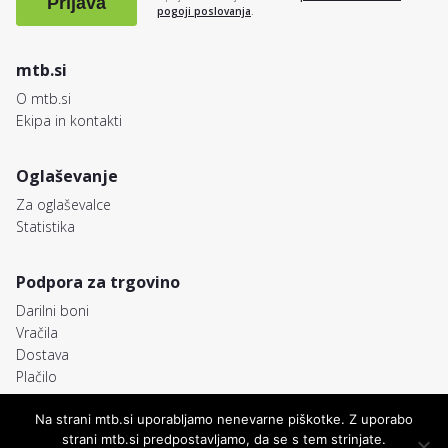
Prijava
pogoji poslovanja
.
mtb.si
O mtb.si
Ekipa in kontakti
Oglaševanje
Za oglaševalce
Statistika
Podpora za trgovino
Darilni boni
Vračila
Dostava
Plačilo
Na strani mtb.si uporabljamo nenevarne piškotke. Z uporabo
strani mtb.si predpostavljamo, da se s tem strinjate.