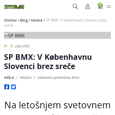
0
Domov
/
Blog
/
Novice
/
SP BMX: V Københavnu Slovenci brez
sreče
31. julija 2025
SP BMX: V Københavnu
Slovenci brez sreče
mtb.si
/
Novice
/
svetovno prvenstvo
bmx
Na letošnjem svetovnem