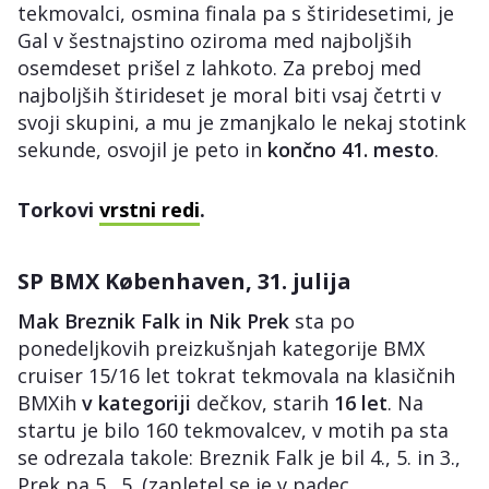
tekmovalci, osmina finala pa s štiridesetimi, je
Gal v šestnajstino oziroma med najboljših
osemdeset prišel z lahkoto. Za preboj med
najboljših štirideset je moral biti vsaj četrti v
svoji skupini, a mu je zmanjkalo le nekaj stotink
sekunde, osvojil je peto in
končno 41. mesto
.
Torkovi
vrstni redi
.
SP BMX Københaven, 31. julija
Mak Breznik Falk in Nik Prek
sta po
ponedeljkovih preizkušnjah kategorije BMX
cruiser 15/16 let tokrat tekmovala na klasičnih
BMXih
v kategoriji
dečkov, starih
16
let
. Na
startu je bilo 160 tekmovalcev, v motih pa sta
se odrezala takole: Breznik Falk je bil 4., 5. in 3.,
Prek pa 5., 5. (zapletel se je v padec