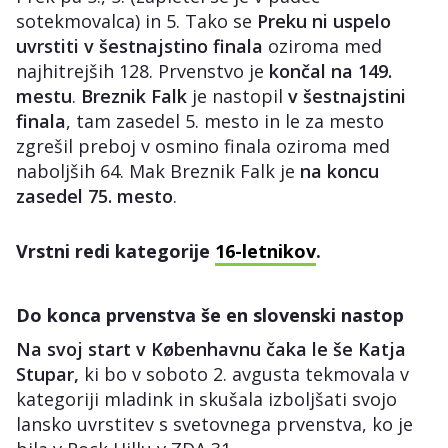
sotekmovalca) in 5. Tako se
Preku ni uspelo
uvrstiti v šestnajstino finala
oziroma med
najhitrejših 128. Prvenstvo je
končal na 149.
mestu
.
Breznik Falk
je nastopil
v šestnajstini
finala
, tam zasedel 5. mesto in le za mesto
zgrešil preboj v osmino finala oziroma med
naboljših 64. Mak Breznik Falk je
na koncu
zasedel 75. mesto
.
Vrstni redi kategorije
16-letnikov
.
Do konca prvenstva še en slovenski nastop
Na svoj start v Københavnu čaka le še Katja
Stupar,
ki bo v soboto 2. avgusta tekmovala v
kategoriji mladink in skušala izboljšati svojo
lansko uvrstitev s svetovnega prvenstva, ko je