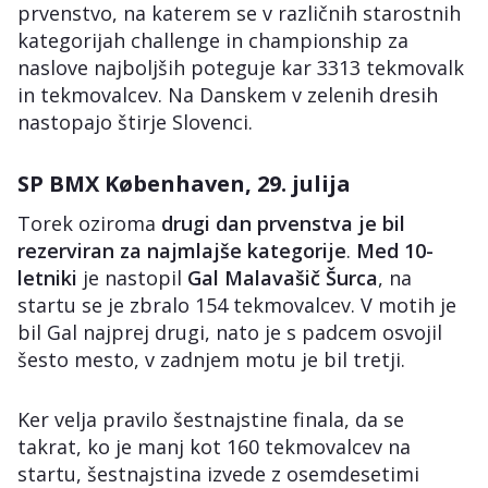
prvenstvo, na katerem se v različnih starostnih
kategorijah challenge in championship za
naslove najboljših poteguje kar 3313 tekmovalk
in tekmovalcev. Na Danskem v zelenih dresih
nastopajo štirje Slovenci.
SP BMX Københaven, 29. julija
Torek oziroma
drugi dan prvenstva je bil
rezerviran za najmlajše kategorije
.
Med 10-
letniki
je nastopil
Gal Malavašič Šurca
, na
startu se je zbralo 154 tekmovalcev. V motih je
bil Gal najprej drugi, nato je s padcem osvojil
šesto mesto, v zadnjem motu je bil tretji.
Ker velja pravilo šestnajstine finala, da se
takrat, ko je manj kot 160 tekmovalcev na
startu, šestnajstina izvede z osemdesetimi